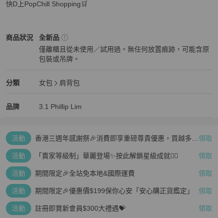
快D上PopChill Shopping🛒
3.1 Phillip Lim
女包
商品狀態與細節
商品狀況
全新品
僅離櫃且從未使用／試用過。無任何放置痕跡，可能含原
包裝或吊牌。
全新品
3.1 Phillip Lim
女包
分類資訊
分類
女包
肩背包
女包
/
肩背包
推薦
3.1 Phillip Lim
3.1 Phillip Lim
精品
推薦清單
女包
品牌介紹
品牌
3.1 Phillip Lim
活動
香港三週年感謝祭🎉消費即享重磅尊貴優惠，買越多、
領取
疊越多、賺越多🤑
活動
「賣家等級制」華麗登場✨按此解鎖星級成就👆🏻
領取
活動
期間限定🎉全站免本地&國際運費
領取
活動
期間限定🎉優惠價$199保你心安「安心購正貨鑑定」
領取
活動
註冊即賞新會員$300大禮遇💝
領取