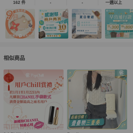
162 件
-
-
一週以上
相似商品
更多相似
3.1 Phillip Lim
女包
推薦精品