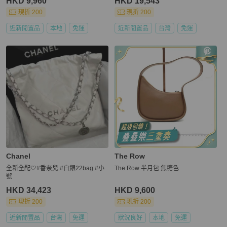
HKD 9,960
HKD 19,543
現折 200
現折 200
近新閒置品
本地
免運
近新閒置品
台灣
免運
Chanel
The Row
全新全配🤍#香奈兒 #白銀22bag #小
The Row 半月包 焦糖色
號
HKD 34,423
HKD 9,600
現折 200
現折 200
近新閒置品
台灣
免運
狀況良好
本地
免運