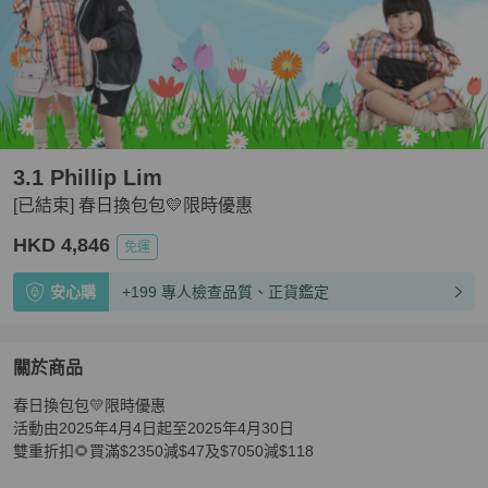
3.1 Phillip Lim
[已結束] 春日換包包💛限時優惠
HKD 4,846
免運
安心購
+199 專人檢查品質、正貨鑑定
關於商品
關於
春日換包包💛限時優惠

[已結束] 春日換包包💛限時優惠
商品詳情與購買須知
活動由2025年4月4日起至2025年4月30日

雙重折扣🌻買滿$2350減$47及$7050減$118
