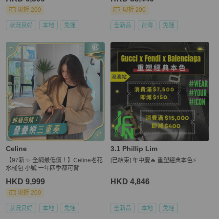
現折 200
現折 200
狀況良好
本地
免運
全新品
台灣
免運
Celine
3.1 Phillip Lim
【97新 ✨ 全網最低價！】Celine老花
[已結束] 年中慶🔥 重塑經典本色⚡
水桶包 小號 一年四季都可背
HKD 9,999
HKD 4,846
現折 200
狀況良好
本地
免運
全新品
本地
免運