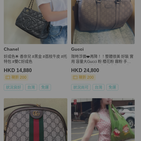
Chanel
Gucci
好成色🌟 香奈兒 #黑金 #荔枝牛皮 #托
限時浮價❤️再降！！整體很美 好裝 實
特包 #雙C好成色
用 容量大Gucci 粉 櫻花粉 霧粉 手提
包 speedy 波士頓包 大 寬約33公分
HKD 14,880
HKD 24,800
現折 200
現折 200
狀況良好
台灣
免運
狀況尚可
台灣
免運