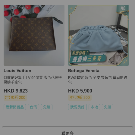
Louis Vuitton
Bottega Veneta
💥收納好幫手 LV 99閒置 咖色花紋拼
BV葆蝶家 藍色 全皮 雲朵包 單肩斜跨
黑邊手拿包
包
HKD 9,623
HKD 5,900
現折 200
現折 200
近新閒置品
台灣
免運
狀況良好
本地
免運
看更多