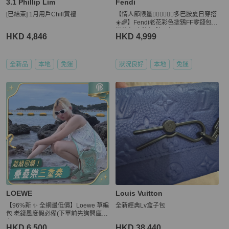
3.1 Phillip Lim
Fendi
[已結束] 1月用戶Chill賞禮
【情人節限量👩🏻‍❤️‍💋‍👨🏻多巴胺夏日穿搭
☀️🌈】Fendi老花彩色塗鴉FF零錢包
鏈條包|麻將包|腋下包
HKD 4,846
HKD 4,999
全新品
本地
免運
狀況良好
本地
免運
LOEWE
Louis Vuitton
【96%新 ✨ 全網最低價】Loewe 草編
全新經典Lv盒子包
包 老錢風度假必備(下單前先詢問庫存
❗️）
HKD 6,500
HKD 38,440