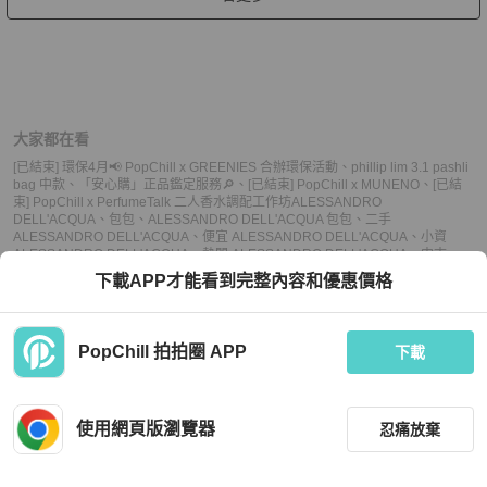
大家都在看
[已結束] 環保4月📢 PopChill x GREENIES 合辦環保活動
、
phillip lim 3.1 pashli
bag 中款
、
「安心購」正品鑑定服務🔎
、
[已結束] PopChill x MUNENO
、
[已結
束] PopChill x PerfumeTalk 二人香水調配工作坊
ALESSANDRO
DELL'ACQUA
、
包包
、
ALESSANDRO DELL'ACQUA 包包
、
二手
ALESSANDRO DELL'ACQUA
、
便宜 ALESSANDRO DELL'ACQUA
、
小資
ALESSANDRO DELL'ACQUA
、
熱門 ALESSANDRO DELL'ACQUA
、
中古
ALESSANDRO DELL'ACQUA
、
推薦 ALESSANDRO DELL'ACQUA
、
二手 包
下載APP才能看到完整內容和優惠價格
包
、
便宜 包包
、
小資 包包
、
熱門 包包
、
中古 包包
、
推薦 包包
PopChill 拍拍圈 APP
下載
上架
使用網頁版瀏覽器
忍痛放棄