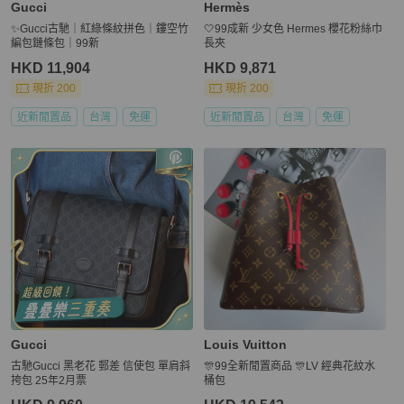
Gucci
Hermès
✨Gucci古馳｜紅綠條紋拼色｜鏤空竹
🤍99成新 少女色 Hermes 櫻花粉絲巾
編包鏈條包｜99新
長夾
HKD 11,904
HKD 9,871
現折 200
現折 200
近新閒置品
台灣
免運
近新閒置品
台灣
免運
Gucci
Louis Vuitton
古馳Gucci 黑老花 郵差 信使包 單肩斜
🎊99全新閒置商品 🎊LV 經典花紋水
挎包 25年2月票
桶包