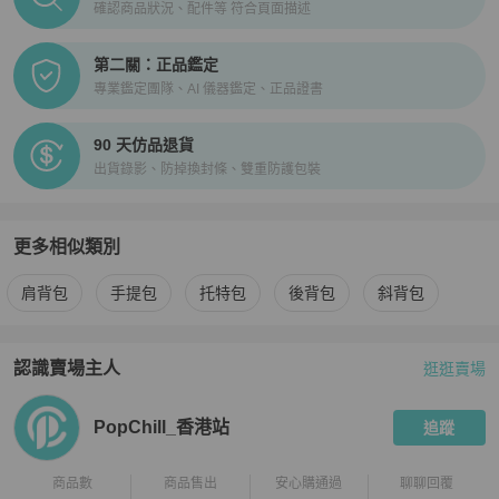
確認商品狀況、配件等 符合頁面描述
第二關：正品鑑定
專業鑑定團隊、AI 儀器鑑定、正品證書
90 天仿品退貨
出貨錄影、防掉換封條、雙重防護包裝
更多相似類別
更多
3.1 Phillip Lim
女包
相似商品推薦
肩背包
手提包
托特包
後背包
斜背包
認識賣場主人
逛逛賣場
PopChill 拍拍圈嚴選賣家
PopChill_香港站
介紹
PopChill_香港站
追蹤
商品數
商品售出
安心購通過
聊聊回覆