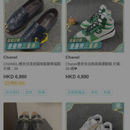
Chanel
Chanel
CHANEL/香奈兒漆皮圓頭套腳樂福鞋
Chanel香奈兒白綠高幫運動鞋 尺碼：
尺碼：36
36 碼🧡
HKD 6,980
HKD 4,990
現折 200
狀況良好
本地
免運
近新閒置品
本地
免運