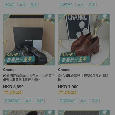
全新品
本地
免運
狀況良好
本地
免運
Chanel
Chanel
99新閑置品Chanel香奈兒 小香新款字
CHANEL香奈兒 金棕雙C樂福鞋 35.5
母樂福鞋厚底增高鞋 38碼。
碼
HKD 8,699
HKD 7,900
現折 200
現折 200
近新閒置品
本地
免運
近新閒置品
本地
免運