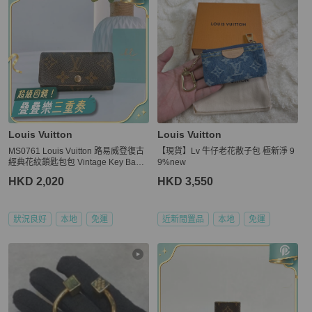
Louis Vuitton
Louis Vuitton
MS0761 Louis Vuitton 路易威登復古
【現貨】Lv 牛仔老花散子包 極新淨 9
經典花紋鎖匙包包 Vintage Key Bag
9%new
Monogram Camnvas
HKD 2,020
HKD 3,550
狀況良好
本地
免運
近新閒置品
本地
免運