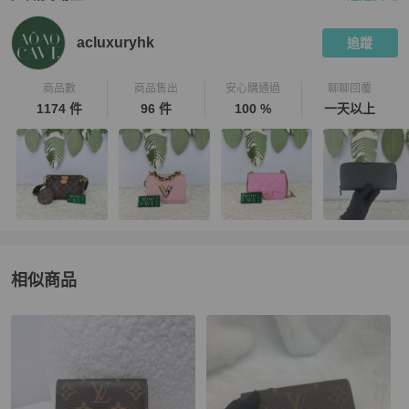
PopChill 拍拍圈嚴選賣家
acluxuryhk
介紹
acluxuryhk
追蹤
商品數
商品售出
安心購通過
聊聊回覆
1174 件
96 件
100 %
一天以上
相似商品
更多相似
Louis Vuitton
女士錢包 / 小皮件
推薦精品