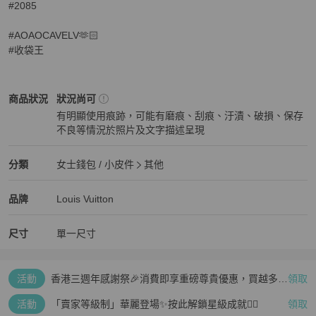
#2085

#AOAOCAVELV🫶🏻

#收袋王
Louis Vuitton
女士錢包 / 小皮件
商品狀態與細節
商品狀況
狀況尚可
有明顯使用痕跡，可能有磨痕、刮痕、汙漬、破損、保存
不良等情況於照片及文字描述呈現
狀況尚可
Louis Vuitton
女士錢包 / 小皮件
分類資訊
分類
女士錢包 / 小皮件
其他
女士錢包 / 小皮件
/
其他
推薦
Louis Vuitton
Louis Vuitton
精品
推薦清單
女士錢包 / 小皮件
品牌介紹
品牌
Louis Vuitton
尺寸
單一尺寸
活動
香港三週年感謝祭🎉消費即享重磅尊貴優惠，買越多、
領取
疊越多、賺越多🤑
活動
「賣家等級制」華麗登場✨按此解鎖星級成就👆🏻
領取