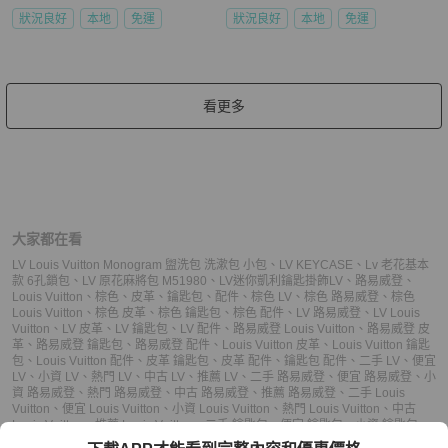
狀況良好
本地
免運
狀況良好
本地
免運
看更多
大家都在看
LV Louis Vuitton Monogram 盥洗包 洗漱包 小包
、
LV KEYCASE
、
Lv 老花基本
款 6孔鎖包
、
LV 原花麻將包 M51980
、
LV迷你凱利鑰匙掛飾
LV
、
路易威登
、
Louis Vuitton
、
棕色
、
皮革
、
鑰匙包
、
配件
、
棕色 LV
、
棕色 路易威登
、
棕色
Louis Vuitton
、
棕色 皮革
、
棕色 鑰匙包
、
棕色 配件
、
LV 路易威登
、
LV Louis
Vuitton
、
LV 皮革
、
LV 鑰匙包
、
LV 配件
、
路易威登 Louis Vuitton
、
路易威登 皮
革
、
路易威登 鑰匙包
、
路易威登 配件
、
Louis Vuitton 皮革
、
Louis Vuitton 鑰匙
包
、
Louis Vuitton 配件
、
皮革 鑰匙包
、
皮革 配件
、
鑰匙包 配件
、
二手 LV
、
便宜
LV
、
小資 LV
、
熱門 LV
、
中古 LV
、
推薦 LV
、
二手 路易威登
、
便宜 路易威登
、
小
資 路易威登
、
熱門 路易威登
、
中古 路易威登
、
推薦 路易威登
、
二手 Louis
Vuitton
、
便宜 Louis Vuitton
、
小資 Louis Vuitton
、
熱門 Louis Vuitton
、
中古
Louis Vuitton
、
推薦 Louis Vuitton
、
二手 鑰匙包
、
便宜 鑰匙包
、
小資 鑰匙包
、
熱門 鑰匙包
、
中古 鑰匙包
、
推薦 鑰匙包
、
二手 配件
、
便宜 配件
、
小資 配件
、