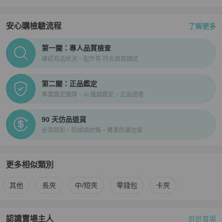
安心購檢驗流程
了解更多
PopChill拍拍圈正品驗證、安心購檢驗流程介紹
第一關：專人品質檢查
確認商品狀況、配件等 符合頁面描述
第二關：正品鑑定
專業鑑定團隊、AI 儀器鑑定、正品證書
90 天仿品退貨
出貨錄影、防掉換封條、雙重防護包裝
更多相似類別
更多
Louis Vuitton
女士錢包 / 小皮件
相似商品推薦
其他
長夾
中/短夾
零錢包
卡夾
認識賣場主人
逛逛賣場