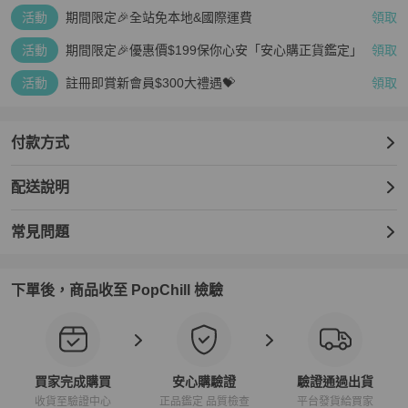
活動
期間限定🎉全站免本地&國際運費
領取
活動
期間限定🎉優惠價$199保你心安「安心購正貨鑑定」
領取
活動
註冊即賞新會員$300大禮遇💝
領取
付款方式
配送說明
常見問題
下單後，商品收至 PopChill 檢驗
買家完成購買
安心購驗證
驗證通過出貨
收貨至驗證中心
正品鑑定 品質檢查
平台發貨給買家