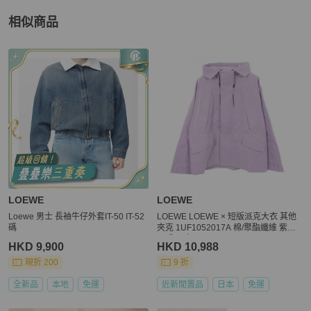
相似商品
更多相似
LOEWE
男裝
推薦精品
LOEWE
LOEWE
Loewe 男士 長袖牛仔外套IT-50 IT-52
LOEWE LOEWE × 短版派克大衣 其他
碼
夾克 1UF1052017A 棉/聚酯纖維 紫色
二手 男士
HKD 9,900
HKD 10,988
現折 200
9 折
全新品
本地
免運
近新閒置品
日本
免運