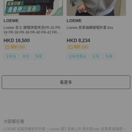
LOEWE
LOEWE
Loewe 女士 連帽休閒夾克FR-32 FR-
Loewe 皮革抽繩連帽外套 #xs
34 FR-36 FR-38 FR-40 FR-42 FR-44
碼
HKD 16,500
HKD 8,234
現折 200
現折 200
全新品
本地
免運
近新閒置品
台灣
免運
看更多
大家都在看
LOEWE 松鼠針織毛衣外套
、
Loewe 帽T 長袖上衣 男女款logo 皮革標 經典款
、