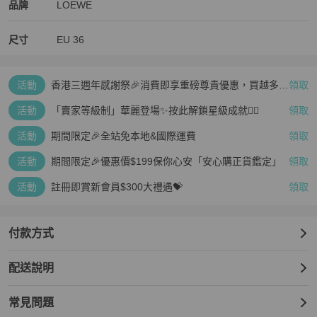
LOEWE
LOEWE
精品
推薦清單
男裝
品牌介紹
品牌
LOEWE
尺寸
EU
36
活動
香港三週年感謝祭🎉消費即享重磅尊貴優惠，買越多、
領取
疊越多、賺越多🤑
活動
「賣家等級制」華麗登場✨按此解鎖星級成就👆🏻
領取
活動
期間限定🎉全站免本地&國際運費
領取
活動
期間限定🎉優惠價$199保你心安「安心購正貨鑑定」
領取
活動
註冊即賞新會員$300大禮遇💝
領取
付款方式
配送說明
常見問題