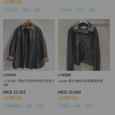
現折 200
狀況良好
本地
免運
狀況良好
本地
免運
LOEWE
LOEWE
::LOEWE:: 黑色牛仔單寧內羔羊外套 5
Loewe 男仕 納帕羊皮革連帽外套
0號
HKD 12,351
HKD 25,000
現折 200
現折 200
近新閒置品
台灣
免運
全新品
本地
免運