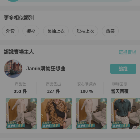
更多相似類別
更多
LOEWE
男裝
相似商品推薦
外套
襯衫
長袖上衣
短袖上衣
西裝
認識賣場主人
逛逛賣場
PopChill 拍拍圈嚴選賣家
Jamie購物狂想曲
介紹
Jamie購物狂想曲
追蹤
商品數
商品售出
安心購通過
聊聊回覆
353 件
127 件
100 %
當天回覆