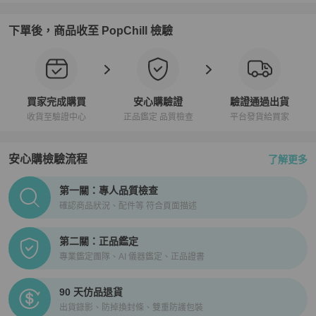
下單後，商品收至 PopChill 檢驗
買家完成購買
安心購驗證
驗證通過出貨
收貨至驗證中心
正品鑑定 品質檢查
平台發貨給買家
安心購檢驗流程
了解更多
PopChill拍拍圈正品驗證、安心購檢驗流程介紹
第一關：專人品質檢查
確認商品狀況、配件等 符合頁面描述
第二關：正品鑑定
專業鑑定團隊、AI 儀器鑑定、正品證書
90 天仿品退貨
出貨錄影、防掉換封條、雙重防護包裝