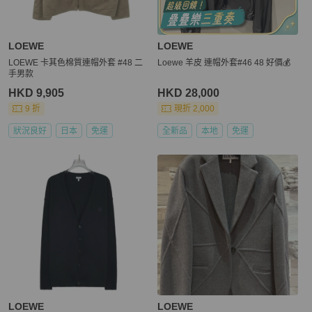
LOEWE
LOEWE
LOEWE 卡其色棉質連帽外套 #48 二
Loewe 羊皮 連帽外套#46 48 好價💰
手男款
HKD 9,905
HKD 28,000
9 折
現折 2,000
狀況良好
日本
免運
全新品
本地
免運
LOEWE
LOEWE