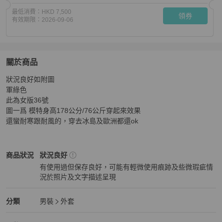
最低消費：
HKD 7,500
領券
有效期限：
2026-09-06
關於商品
關於
狀況良好如附圖

Loewe 軍綠色飛行員外套
商品詳情與購買須知
軍綠色

此為女版36號

圖一爲 模特身高178公分/76公斤穿起來效果

還蠻耐寒跟耐風的，穿去冰島及歐洲都還ok
LOEWE
男裝
商品狀態與細節
商品狀況
狀況良好
有使用過但保存良好，可能有輕微使用痕跡及些微瑕疵情
況於照片及文字描述呈現
狀況良好
LOEWE
男裝
分類資訊
分類
男裝
外套
男裝
/
外套
推薦