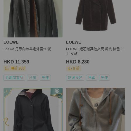
LOEWE
LOEWE
Loewe 丹寧內羔羊毛外套50號
LOEWE 燈芯絨其他夾克 棉質 棕色 二
手 女款
HKD 11,359
HKD 8,280
現折 200
9 折
近新閒置品
台灣
免運
狀況良好
日本
免運