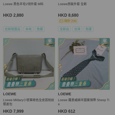
Loewe 黑色羊毛V领外套 M码
Loewe西裝外套 全新
HKD 2,880
HKD 8,680
現折 200
近新閒置品
本地
免運
全新品
台灣
免運
LOEWE
LOEWE
Loewe Military小號軍綠色全皮荔枝紋
Loewe 羅意威綿羊圖案領帶 Sheep Ti
郵差包
e
HKD 7,999
HKD 612