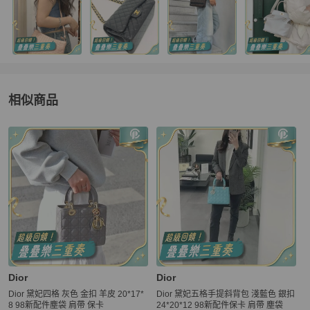
相似商品
更多相似
Dior
女包
推薦精品
Dior
Dior
Dior 黛妃四格 灰色 金扣 羊皮 20*17*
Dior 黛妃五格手提斜背包 淺藍色 銀扣
8 98新配件塵袋 肩帶 保卡
24*20*12 98新配件保卡 肩帶 塵袋