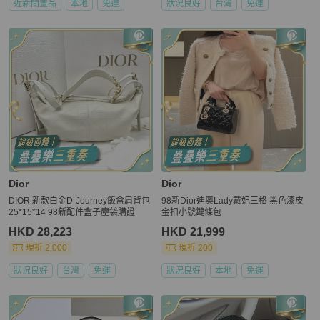
近新閒置品
本地
免運
狀況良好
台灣
免運
Dior
Dior
DIOR 新款白金D-Journey飯盒肩背包
98新Dior迪奧Lady戴妃三格 黑色漆皮
25*15*14 98新配件盒子塵袋購證
金扣小號鏈條包
HKD 28,223
HKD 21,999
現折 2,000
現折 200
狀況良好
台灣
免運
狀況良好
本地
免運