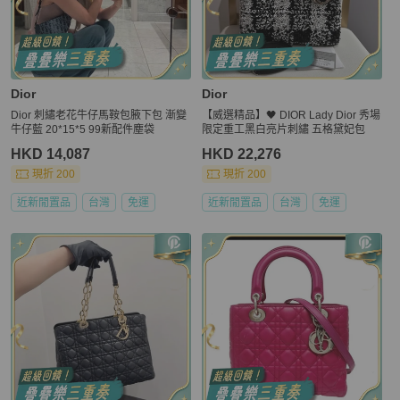
Dior
Dior
Dior 刺繡老花牛仔馬鞍包腋下包 漸變
【威選精品】🖤 DIOR Lady Dior 秀場
牛仔藍 20*15*5 99新配件塵袋
限定重工黑白亮片刺繡 五格黛妃包
HKD 14,087
HKD 22,276
現折 200
現折 200
近新閒置品
台灣
免運
近新閒置品
台灣
免運