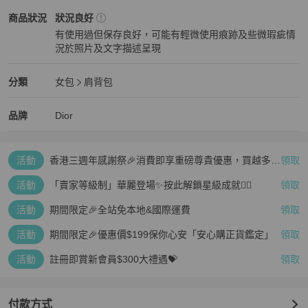
✔ 尺寸是否合適

Dior
女包
商品狀態與細節
商品狀況
狀況良好
再次感謝您的配合與體諒 🙏

有使用過但保存良好，可能有輕微使用痕跡及些微瑕疵情
況於照片及文字描述呈現
💳 支援 零卡分期付款，歡迎隨時私訊洽詢！

狀況良好
⚠️ 注意事項：二手商品售出後恕不接受退換貨，敬請理解。
Dior
女包
分類資訊
分類
女包
肩背包
女包
/
肩背包
推薦
Dior
Dior
精品
推薦清單
女包
品牌介紹
品牌
Dior
活動
香港三週年感謝祭🎉消費即享重磅尊貴優惠，買越多、
領取
疊越多、賺越多🤑
活動
「賣家等級制」華麗登場✨按此解鎖星級成就👆🏻
領取
活動
期間限定🎉全站免本地&國際運費
領取
活動
期間限定🎉優惠價$199保你心安「安心購正貨鑑定」
領取
活動
註冊即賞新會員$300大禮遇💝
領取
付款方式