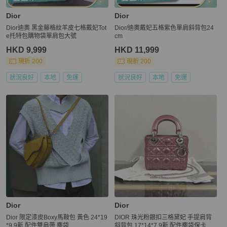
Dior
Dior
Dior迪奧 黑金藤格紋羊皮七格戴妃Tot
Dior/迪奧戴妃五格紫色單肩斜背包24
e托特包購物袋單肩包大號
cm
HKD 9,999
HKD 11,999
現折 200
現折 200
狀況良好
本地
免運
狀況良好
本地
免運
Dior
Dior
Dior 限定漆皮Boxy馬鞍包 黃色 24*19
DIOR 珠光粉銀扣三格黛妃 手提肩背
*9 9新 配件雙肩帶 塵袋
斜背包 17*14*7 9新 配件塵袋保卡