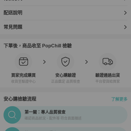
配送說明
常見問題
下單後，商品收至 PopChill 檢驗
買家完成購買
安心購驗證
驗證通過出貨
收貨至驗證中心
正品鑑定 品質檢查
平台發貨給買家
安心購檢驗流程
了解更多
PopChill拍拍圈正品驗證、安心購檢驗流程介紹
第一關：專人品質檢查
確認商品狀況、配件等 符合頁面描述