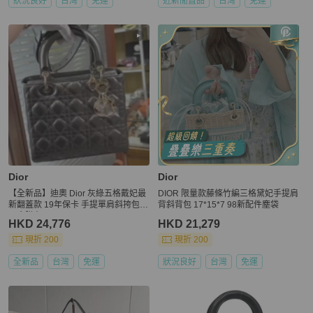
狀況良好
台灣
免運
近新閒置品
台灣
免運
Dior
Dior
【全新品】迪奧 Dior 灰綠五格戴妃最
DIOR 限量款藤條竹編三格黛妃手提肩
新翻蓋款 19年保卡 手提單肩斜挎包
背斜背包 17*15*7 98新配件塵袋
五金膜在
HKD 24,776
HKD 21,279
現折 200
現折 200
全新品
台灣
免運
狀況良好
台灣
免運