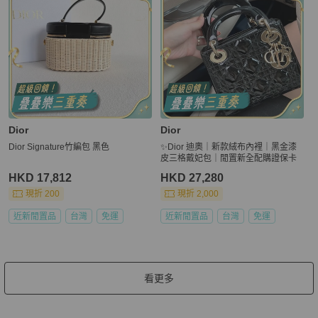
Dior
Dior
Dior Signature竹編包 黑色
✨Dior 迪奧｜新款絨布內裡｜黑金漆
皮三格戴妃包｜閒置新全配購證保卡
HKD 17,812
HKD 27,280
現折 200
現折 2,000
近新閒置品
台灣
免運
近新閒置品
台灣
免運
看更多