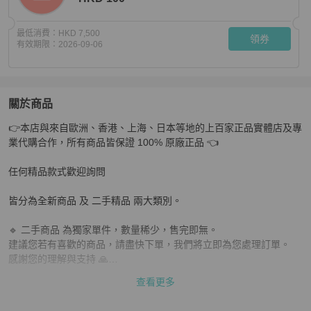
最低消費：
HKD 7,500
領券
有效期限：
2026-09-06
關於商品
關於
👉本店與來自歐洲、香港、上海、日本等地的上百家正品實體店及專
DIOR 炫彩紫色五格黛妃手提肩背包24*20*12 98新配件
業代購合作，所有商品皆保證 100% 原廠正品 👈

任何精品款式歡迎詢問

皆分為全新商品 及 二手精品 兩大類別。

🔹 二手商品 為獨家單件，數量稀少，售完即無。

建議您若有喜歡的商品，請盡快下單，我們將立即為您處理訂單。

感謝您的理解與支持 🙏

查看更多
📌 下單前請務必確認：

✔ 商品是否仍有庫存
