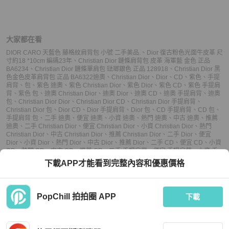
大家都在看
DIOR CARO 天藍色 藤格紋肩背包 小號 二手美品.
、
Dior 復古粉色光面牛皮革 尺
寸約18 *10cm 編碼23年
、
Christian Dior 鏈條肩背包 皮革 海軍藍 金色 正品
BA6234
、
Christian Dior 鏈條單肩包 琺瑯銀色 正品 128918
、
Christian Dior 黑
色金色皮革肩背包 正品 BA6322
迪奧
、
Christian Dior
、
Dior
、
CD
、
紫色
、
手提
肩背
、
包
、
紫色 迪奧
、
紫色 Christian Dior
、
紫色 Dior
、
紫色 CD
、
紫色 手提肩
背
、
紫色 包
、
迪奧 Christian Dior
、
迪奧 Dior
、
迪奧 CD
、
迪奧 手提肩背
、
迪奧
包
、
Christian Dior Dior
、
Christian Dior CD
、
Christian Dior 手提肩背
、
Christian Dior 包
、
Dior CD
、
Dior 手提肩背
、
Dior 包
、
CD 手提肩背
、
CD 包
、
手提肩背 包
、
二手 迪奧
、
便宜 迪奧
、
小資 迪奧
、
熱門 迪奧
、
中古 迪奧
、
推薦
迪奧
、
二手 Christian Dior
、
便宜 Christian Dior
、
小資 Christian Dior
、
熱門
Christian Dior
、
中古 Christian Dior
、
推薦 Christian Dior
、
二手 Dior
、
便宜
Dior
、
小資 Dior
、
熱門 Dior
、
中古 Dior
、
推薦 Dior
、
二手 CD
、
便宜 CD
、
小資
CD
、
熱門 CD
、
中古 CD
、
推薦 CD
、
二手 手提肩背
、
便宜 手提肩背
、
小資 手
提肩背
、
熱門 手提肩背
、
中古 手提肩背
、
推薦 手提肩背
、
二手 包
、
便宜 包
、
小
下載APP才能看到完整內容和優惠價格
資 包
、
熱門 包
、
中古 包
、
推薦 包
PopChill 拍拍圈 APP
下載
上架