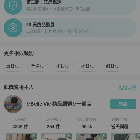
第二關：正品鑑定
專業鑑定團隊、AI 儀器鑑定、正品證書
90 天仿品退貨
出貨錄影、防掉換封條、雙重防護包裝
更多相似類別
更多
Dior
女包
相似商品推薦
肩背包
手提包
托特包
後背包
斜背包
認識賣場主人
逛逛賣場
PopChill 拍拍圈嚴選賣家
✨Belle Vie 精品嚴選✨一號店
介紹
✨Belle Vie 精品嚴選✨一號店
追蹤
商品數
商品售出
安心購通過
聊聊回覆
4849 件
254 件
95 %
當天回覆