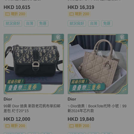
HKD 10,615
HKD 16,319
現折 200
現折 200
狀況良好
台灣
免運
狀況良好
台灣
免運
Dior
Dior
99新 Dior 迪奥 新款老花帆布单扣邮
✨Dior迪奧｜BookTote托特 小號｜99
差包 尺寸20*15
新2024年芯片款
HKD 12,000
HKD 19,840
現折 200
現折 200