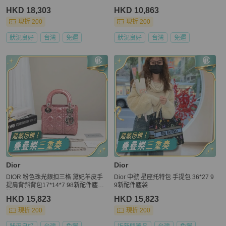
HKD 18,303
HKD 10,863
現折 200
現折 200
狀況良好
台灣
免運
狀況良好
台灣
免運
Dior
Dior
DIOR 粉色珠光銀扣三格 黛妃羊皮手
Dior 中號 星座托特包 手提包 36*27 9
提肩背斜背包17*14*7 98新配件塵袋
9新配件塵袋
購證
HKD 15,823
HKD 15,823
現折 200
現折 200