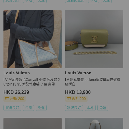
狀況良好
本地
免運
近新閒置品
本地
免運
Louis Vuitton
Louis Vuitton
LV 限定淡藍色Carryall 小號 芯片款 2
LV 路易威登 lockme新款單肩包橄欖
8*24*13 95 新配件塵袋 子包 肩帶
綠拼白
HKD 26,239
HKD 13,900
現折 200
現折 200
狀況良好
台灣
免運
狀況良好
本地
免運