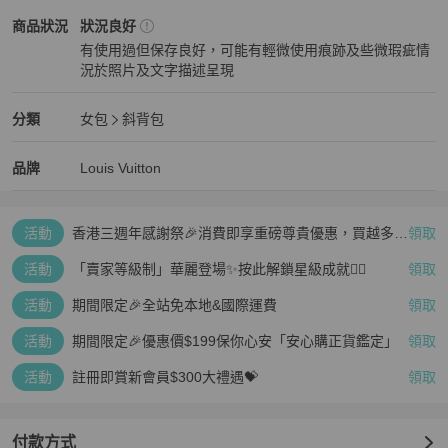
✔ 尺寸是否合適

Louis Vuitton
女包
商品狀態與細節
商品狀況
狀況良好
再次感謝您的配合與體諒 🙏

有使用過但保存良好，可能有輕微使用痕跡及些微瑕疵情
況於照片及文字描述呈現
💳 支援刷卡及零卡分期付款，歡迎隨時私訊詢問！

狀況良好
⚠️ 注意事項：二手商品售出後恕不接受退換貨，敬請理解。
Louis Vuitton
女包
分類資訊
分類
女包
斜背包
女包
/
斜背包
推薦
Louis Vuitton
Louis Vuitton
精品
推薦清單
女包
品牌介紹
品牌
Louis Vuitton
活動
香港三週年感謝祭🎉消費即享重磅尊貴優惠，買越多、
領取
疊越多、賺越多🤑
活動
「賣家等級制」華麗登場✨按此解鎖星級成就👆🏻
領取
活動
期間限定🎉全站免本地&國際運費
領取
活動
期間限定🎉優惠價$199保你心安「安心購正貨鑑定」
領取
活動
註冊即賞新會員$300大禮遇💝
領取
付款方式