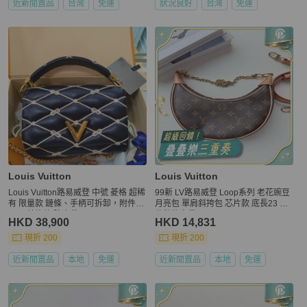
近新閒置品
台灣
免運
狀況良好
台灣
免運
Louis Vuitton
Louis Vuitton
Louis Vuitton路易威登 中號 菱格 超稀
99新 LV路易威登 Loop系列 老花豌豆
有 限量款 鏈條、手柄可拆卸，附件鏡
月亮包 單肩斜挎包 芯片款 底長23 附
子！ 芯片款 防塵袋
件鏈條肩帶。
HKD 38,900
HKD 14,831
現折 200
現折 200
近新閒置品
本地
免運
近新閒置品
本地
免運