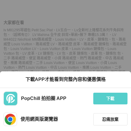
大家都在看
lv M81295琴譜包 Petit Sac Plat
、
LV五合一
、
Lv全新村上隆樱花系列牛角斜挎
包
、
（超稀有⏰） LV Mahina 全牛皮 斜背+單肩+腋下 專櫃15.3萬！
、
LV
M44022 NéoNoé MM
路易威登
、
Louis Vuitton
、
LV
、
皮革
、
鏈條包
、
包
、
路易
威登 Louis Vuitton
、
路易威登 LV
、
路易威登 皮革
、
路易威登 鏈條包
、
路易威登
包
、
Louis Vuitton LV
、
Louis Vuitton 皮革
、
Louis Vuitton 鏈條包
、
Louis
Vuitton 包
、
LV 皮革
、
LV 鏈條包
、
LV 包
、
皮革 鏈條包
、
皮革 包
、
鏈條包 包
、
二手 路易威登
、
便宜 路易威登
、
小資 路易威登
、
熱門 路易威登
、
中古 路易威
登
、
推薦 路易威登
、
二手 Louis Vuitton
、
便宜 Louis Vuitton
、
小資 Louis
Vuitton
、
熱門 Louis Vuitton
、
中古 Louis Vuitton
、
推薦 Louis Vuitton
、
二手
LV
、
便宜 LV
、
小資 LV
、
熱門 LV
、
中古 LV
、
推薦 LV
、
二手 鏈條包
、
便宜 鏈條
包
、
小資 鏈條包
、
熱門 鏈條包
、
中古 鏈條包
、
推薦 鏈條包
、
二手 包
、
便宜
下載APP才能看到完整內容和優惠價格
包
、
小資 包
、
熱門 包
、
中古 包
、
推薦 包
PopChill 拍拍圈 APP
下載
上架
使用網頁版瀏覽器
忍痛放棄