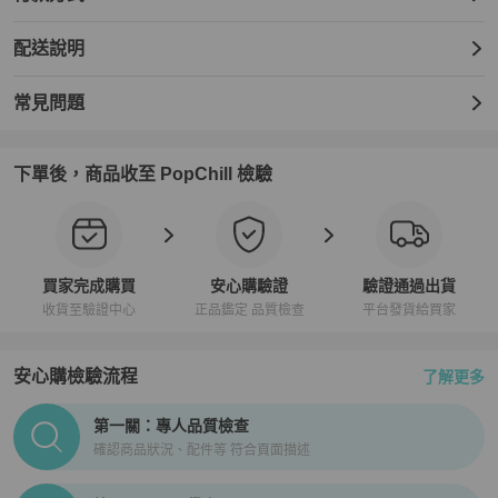
配送說明
常見問題
下單後，商品收至 PopChill 檢驗
買家完成購買
安心購驗證
驗證通過出貨
收貨至驗證中心
正品鑑定 品質檢查
平台發貨給買家
安心購檢驗流程
了解更多
PopChill拍拍圈正品驗證、安心購檢驗流程介紹
第一關：專人品質檢查
確認商品狀況、配件等 符合頁面描述