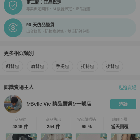
第二關：正品鑑定
專業鑑定團隊、AI 儀器鑑定、正品證書
90 天仿品退貨
出貨錄影、防掉換封條、雙重防護包裝
更多相似類別
更多
Louis Vuitton
女包
相似商品推薦
斜背包
肩背包
手提包
托特包
後背包
認識賣場主人
逛逛賣場
PopChill 拍拍圈嚴選賣家
✨Belle Vie 精品嚴選✨一號店
介紹
✨Belle Vie 精品嚴選✨一號店
追蹤
商品數
商品售出
安心購通過
聊聊回覆
4849 件
254 件
95 %
當天回覆