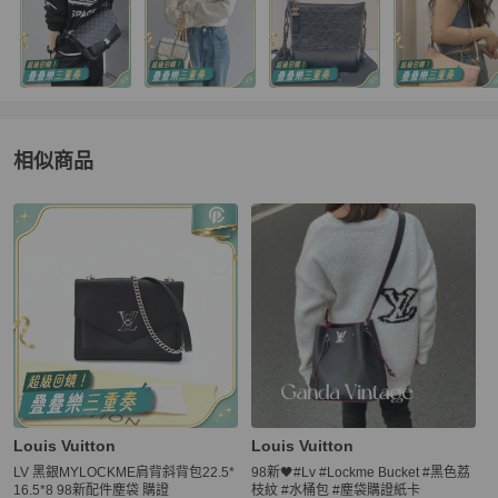
相似商品
更多相似
Louis Vuitton
女包
推薦精品
Louis Vuitton
Louis Vuitton
LV 黑銀MYLOCKME肩背斜背包22.5*
98新🖤#Lv #Lockme Bucket #黑色荔
16.5*8 98新配件塵袋 購證
枝紋 #水桶包 #塵袋購證紙卡