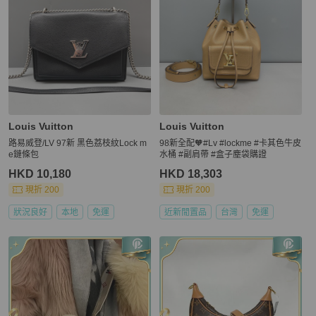
Louis Vuitton
Louis Vuitton
路易威登/LV 97新 黑色荔枝紋Lock m
98新全配🧡#Lv #lockme #卡其色牛皮
e鏈條包
水桶 #副肩帶 #盒子塵袋購證
HKD 10,180
HKD 18,303
現折 200
現折 200
狀況良好
本地
免運
近新閒置品
台灣
免運