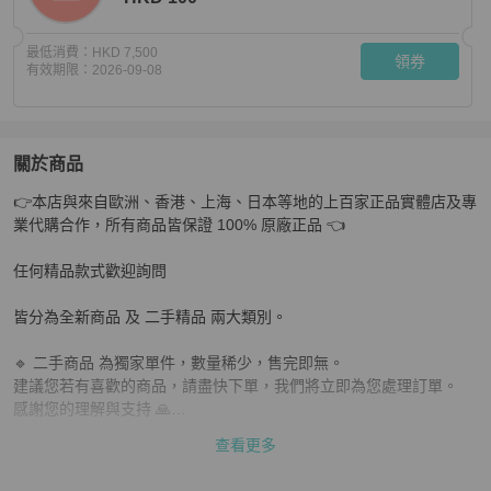
最低消費：
HKD 7,500
領券
有效期限：
2026-09-08
關於商品
關於
👉本店與來自歐洲、香港、上海、日本等地的上百家正品實體店及專
LV Lock me系列限量花朵肩背斜背鏈條包 22.5*15*8 9
業代購合作，所有商品皆保證 100% 原廠正品 👈

任何精品款式歡迎詢問

皆分為全新商品 及 二手精品 兩大類別。

🔹 二手商品 為獨家單件，數量稀少，售完即無。

建議您若有喜歡的商品，請盡快下單，我們將立即為您處理訂單。

感謝您的理解與支持 🙏

查看更多
📌 下單前請務必確認：

✔ 商品是否仍有庫存
