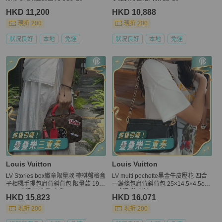
HKD 11,200
HKD 10,888
現折 200
現折 200
狀況良好
本地
免運
狀況良好
本地
免運
Louis Vuitton
Louis Vuitton
LV Stories box徽章限量款 棕棋盤格盒
LV multi pochette黑金牛皮壓花 四合
子相機手提包肩背斜背包 限量款 19×
一鏈條包肩背斜背包 25×14.5×4.5cm
15 99新配件肩帶 塵袋
98新配件塵袋
HKD 15,823
HKD 16,071
現折 200
現折 200