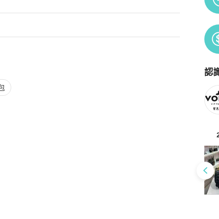
8公分）、小型錢包與日常隨身物品。

認
Po
包