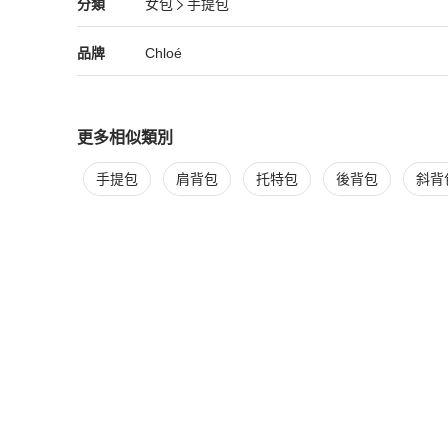
Chloé
女包
分類資訊
分類
女包
手提包
含手提與肩揹設計（提把垂度18公分）。

女包
/
手提包
推薦
尺寸規格

Chloé
Chloé
精品
推薦清單
女包
品牌介紹
品牌
Chloé
尺寸為寬26 x 厚12x高12 公分。

適用容量

可容納iPhone 14 Pro Max（約16.07 x 7.85 x 0.7
更多相似類別
更多
Chloé
女包
相似商品推薦
商品配件

手提包
肩背包
托特包
後背包
斜背
原廠防塵袋｜原廠說明卡

100%專櫃真品｜義大利製造