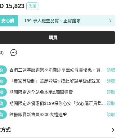
D 15,823
免運
安心購
+199 專人檢查品質、正貨鑑定
購買
3
)
動
香港三週年感謝祭🎉消費即享重磅尊貴優惠，買越
領取
多、疊越多、賺越多🤑
動
「賣家等級制」華麗登場✨按此解鎖星級成就👆🏻
領取
動
期間限定🎉全站免本地&國際運費
領取
動
期間限定🎉優惠價$199保你心安「安心購正貨鑑
領取
定」
動
註冊即賞新會員$300大禮遇💝
領取
款方式