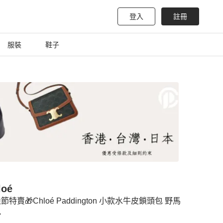
登入
註冊
服裝
鞋子
loé
佳節特賣🎁Chloé Paddington 小款水牛皮鎖頭包 野馬
色