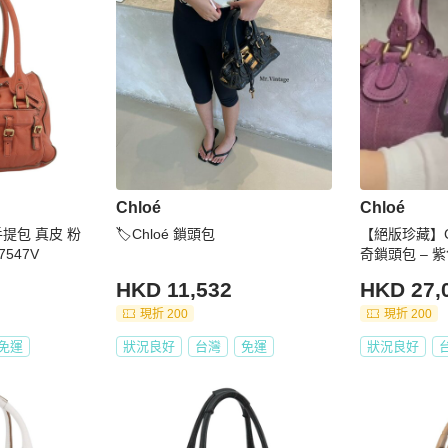
Chloé
Chloé
n 手提包 真皮 粉
🏷Chloé 鎖頭包
【絕版珍藏】Chl
547V
奇鎖頭包 – 
HKD 11,532
HKD 27,
現折 200
現折 200
免運
狀況良好
台灣
免運
狀況良好