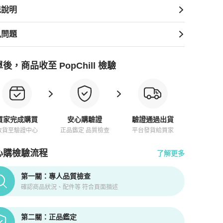
送說明
見問題
後，商品收至 PopChill 檢驗
買家完成購買
安心購驗證
驗證通過出貨
收貨至驗證中心
正品鑑定 品質檢查
平台發貨給買家
心購檢驗流程
了解更多
pChill拍拍圈正品驗證、安心購檢驗流程介紹
第一關：專人品質檢查
確認商品狀況、配件等 符合頁面描述
第二關：正品鑑定