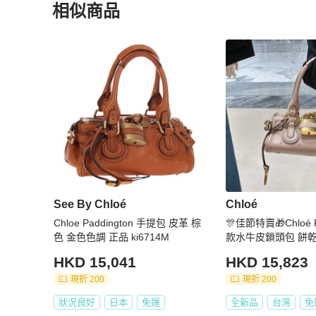
相似商品
更多相似
Chloé
女包
推薦精品
See By Chloé
Chloé
Chloe Paddington 手提包 皮革 棕
🎊佳節特賣🎁Chloé P
色 金色色調 正品 ki6714M
款水牛皮鎖頭包 餅
HKD 15,041
HKD 15,823
現折 200
現折 200
狀況良好
日本
免運
全新品
台灣
免