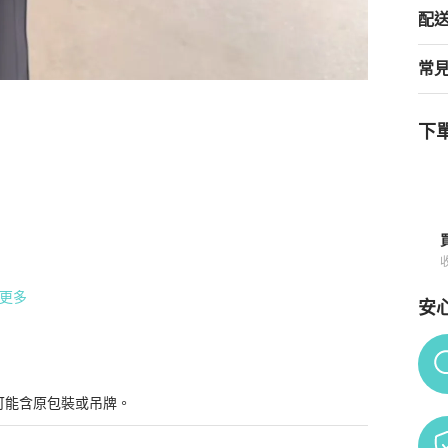
配
常
下單
鎖頭包 野馬棕色
商品詳情與購買須知
更多
安
計，

Po
可能含原包裝或吊牌。
裡，
