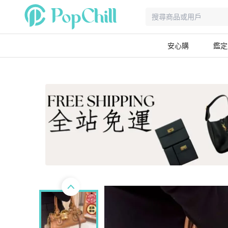
安心購
鑑定