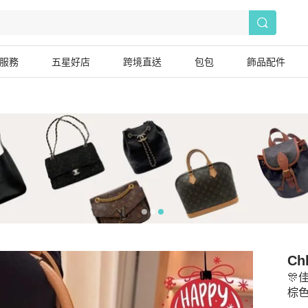
服務
五星好店
跨境直送
包包
飾品配件
Ch
🎊
棕