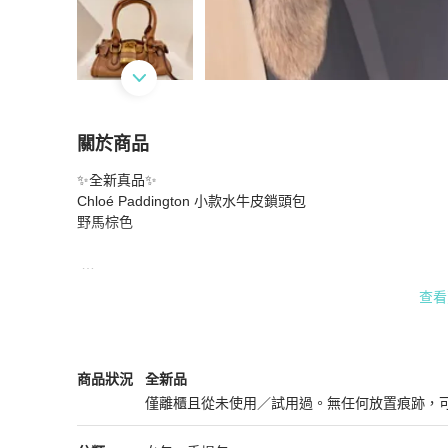
關於商品
關於
✨全新真品✨

🎊佳節特賣🎁Chloé Paddington 小款水牛皮
Chloé Paddington 小款水牛皮鎖頭包 

野馬棕色

產品概述

查看
Paddington手提包採用粒面水牛皮製成，融入20週年更新設
飾超大鋁製掛鎖與C形扣，展現實用與經典風格。

Chloé
女包
商品狀態與細節
商品狀況
全新品
材質及細節

僅離櫃且從未使用／試用過。無任何放置痕跡，
採用粒面水牛皮，設拉鍊開合、超大鋁製掛鎖與C形扣，

全新品
內裡為棉質襯裡含拉鍊口袋，外側前後平口袋為麂皮小牛皮襯