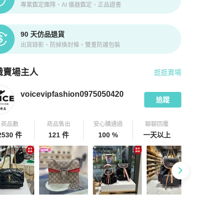
專業鑑定團隊、AI 儀器鑑定、正品證書
90 天仿品退貨
出貨錄影、防掉換封條、雙重防護包裝
識賣場主人
逛逛賣場
pChill 拍拍圈嚴選賣家
voicevipfashion0975050420
介紹
voicevipfashion0975050420
追蹤
商品數
商品售出
安心購通過
聊聊回覆
2530 件
121 件
100 %
一天以上