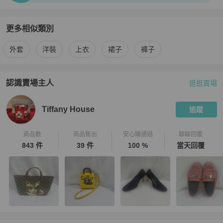
更多相似類別
更多
Chanel
女裝
相似商品推薦
外套
洋裝
上衣
裙子
褲子
認識賣場主人
逛逛賣場
PopChill 拍拍圈嚴選賣家
Tiffany House
介紹
Tiffany House
追蹤
商品數
商品售出
安心購通過
聊聊回覆
843 件
39 件
100 %
當天回覆