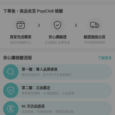
下單後，商品收至 PopChill 檢驗
買家完成購買
安心購驗證
驗證通過出貨
收貨至驗證中心
正品鑑定 品質檢查
平台發貨給買家
安心購檢驗流程
了解更多
PopChill拍拍圈正品驗證、安心購檢驗流程介紹
第一關：專人品質檢查
確認商品狀況、配件等 符合頁面描述
第二關：正品鑑定
專業鑑定團隊、AI 儀器鑑定、正品證書
90 天仿品退貨
出貨錄影、防掉換封條、雙重防護包裝