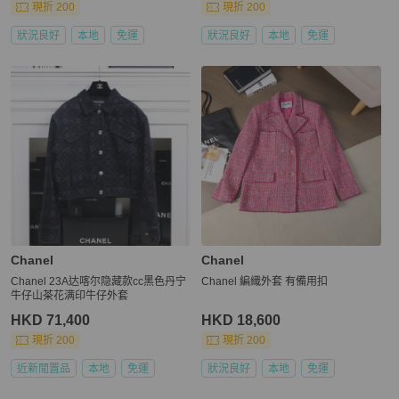
現折 200
現折 200
狀況良好
本地
免運
狀況良好
本地
免運
Chanel
Chanel
Chanel 23A达喀尔隐藏款cc黑色丹宁
Chanel 編織外套 有備用扣
牛仔山茶花满印牛仔外套
HKD 71,400
HKD 18,600
現折 200
現折 200
近新閒置品
本地
免運
狀況良好
本地
免運