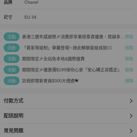
Chanel
Chanel
精品
推薦清單
女裝
品牌介紹
品牌
Chanel
尺寸
EU
34
活動
香港三週年感謝祭🎉消費即享重磅尊貴優惠，買越多、
領取
疊越多、賺越多🤑
活動
「賣家等級制」華麗登場✨按此解鎖星級成就👆🏻
領取
活動
期間限定🎉全站免本地&國際運費
領取
活動
期間限定🎉優惠價$199保你心安「安心購正貨鑑定」
領取
活動
註冊即賞新會員$300大禮遇💝
領取
付款方式
配送說明
常見問題