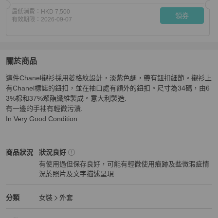
最低消費：
HKD 7,500
領券
有效期限：
2026-09-07
關於商品
關於
這件Chanel襯衫採用菱格紋設計，淡紫色調，帶有鈕扣細節。襯衫上
Chanel 牛仔外套 Eu 34
商品詳情與購買須知
有Chanel標誌的鈕扣，並在袖口處有額外的鈕扣。尺寸為34碼，由6
3%棉和37%聚酯纖維製成。意大利製造.

有一邊的手袖有輕微污漬.

In Very Good Condition
Chanel
女裝
商品狀態與細節
商品狀況
狀況良好
有使用過但保存良好，可能有輕微使用痕跡及些微瑕疵情
況於照片及文字描述呈現
狀況良好
Chanel
女裝
分類資訊
分類
女裝
外套
女裝
/
外套
推薦