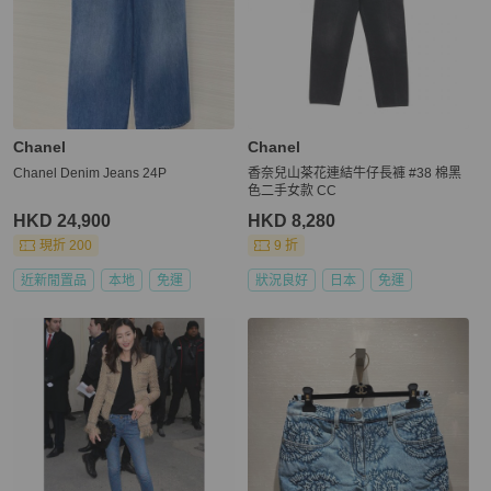
Chanel
Chanel
Chanel Denim Jeans 24P
香奈兒山茶花連結牛仔長褲 #38 棉黑
色二手女款 CC
HKD 24,900
HKD 8,280
現折 200
9 折
近新閒置品
本地
免運
狀況良好
日本
免運