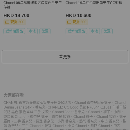
Chanel 08年裤脚纽扣滚边蓝色丹宁牛
Chanel 19年红色做旧单宁牛CC短裤
仔裤
HKD 14,700
HKD 10,600
現折 200
現折 200
近新閒置品
本地
免運
近新閒置品
本地
免運
看更多
大家都在看
CHANEL 復古藍菱格紋窄管牛仔褲 34/XS/S
、
Chanel 香奈兒印花褲子
、
Chanel
Denim Jeans 24P
、
香奈兒 (CHANEL) CC Logo 長褲 P76544K11011 羊毛羊絨
混紡 黑色 紫色 #34 二手 女款
、
Chanel Jeans
香奈兒
、
Chanel
、
褲子
、
服飾
、
香奈兒 Chanel
、
香奈兒 褲子
、
香奈兒 服飾
、
Chanel 褲子
、
Chanel 服飾
、
褲子
服飾
、
二手 香奈兒
、
便宜 香奈兒
、
小資 香奈兒
、
熱門 香奈兒
、
中古 香奈兒
、
推
薦 香奈兒
、
二手 Chanel
、
便宜 Chanel
、
小資 Chanel
、
熱門 Chanel
、
中古