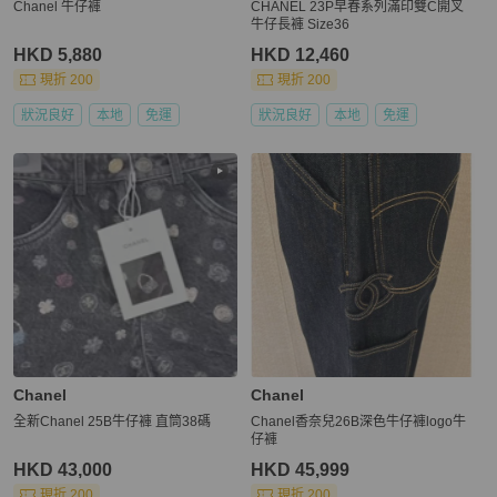
Chanel 牛仔褲
CHANEL 23P早春系列滿印雙C開叉
牛仔長褲 Size36
HKD 5,880
HKD 12,460
現折 200
現折 200
狀況良好
本地
免運
狀況良好
本地
免運
Chanel
Chanel
全新Chanel 25B牛仔褲 直筒38碼
Chanel香奈兒26B深色牛仔褲logo牛
仔褲
HKD 43,000
HKD 45,999
現折 200
現折 200