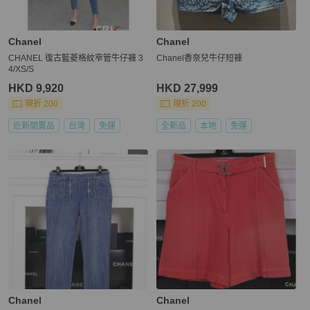
Chanel
Chanel
CHANEL 復古藍菱格紋窄管牛仔褲 3
Chanel香奈兒牛仔短褲
4/XS/S
HKD 9,920
HKD 27,999
現折 200
現折 200
近新閒置品
台灣
免運
全新品
本地
免運
Chanel
Chanel