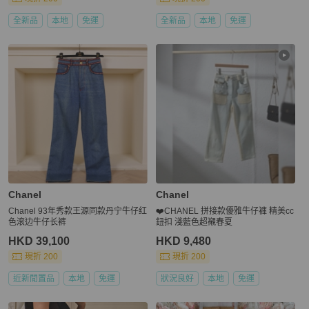
全新品
本地
免運
全新品
本地
免運
Chanel
Chanel
Chanel 93年秀款王源同款丹宁牛仔红
❤️CHANEL 拼接款優雅牛仔褲 精美cc
色滚边牛仔长裤
鈕扣 淺藍色超襯春夏
HKD 39,100
HKD 9,480
現折 200
現折 200
近新閒置品
本地
免運
狀況良好
本地
免運