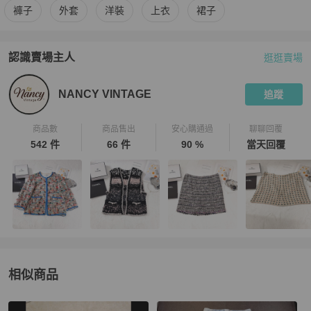
更多
Chanel
女裝
相似商品推薦
褲子
外套
洋裝
上衣
裙子
認識賣場主人
逛逛賣場
PopChill 拍拍圈嚴選賣家
NANCY VINTAGE
介紹
NANCY VINTAGE
追蹤
商品數
商品售出
安心購通過
聊聊回覆
542 件
66 件
90 %
當天回覆
相似商品
更多相似
Chanel
女裝
推薦精品