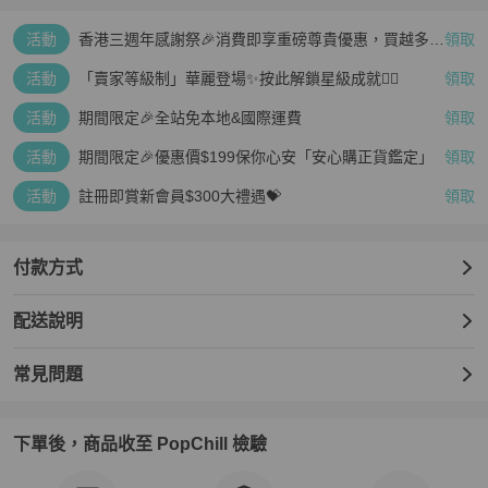
活動
香港三週年感謝祭🎉消費即享重磅尊貴優惠，買越多、
領取
疊越多、賺越多🤑
活動
「賣家等級制」華麗登場✨按此解鎖星級成就👆🏻
領取
活動
期間限定🎉全站免本地&國際運費
領取
活動
期間限定🎉優惠價$199保你心安「安心購正貨鑑定」
領取
活動
註冊即賞新會員$300大禮遇💝
領取
付款方式
配送說明
常見問題
下單後，商品收至 PopChill 檢驗