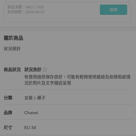
最低消費：
HKD 7,500
領券
有效期限：
2026-09-07
關於商品
關於
状况很好
❤️CHANEL 牛仔裤
商品詳情與購買須知
Chanel
女裝
商品狀態與細節
商品狀況
狀況良好
有使用過但保存良好，可能有輕微使用痕跡及些微瑕疵情
況於照片及文字描述呈現
狀況良好
Chanel
女裝
分類資訊
分類
女裝
褲子
女裝
/
褲子
推薦
Chanel
Chanel
精品
推薦清單
女裝
品牌介紹
品牌
Chanel
尺寸
EU
34