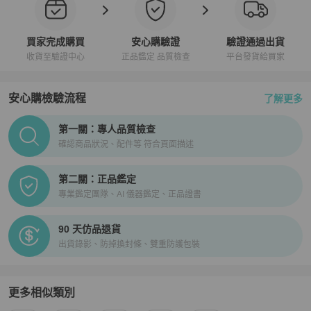
買家完成購買
安心購驗證
驗證通過出貨
收貨至驗證中心
正品鑑定 品質檢查
平台發貨給買家
安心購檢驗流程
了解更多
PopChill拍拍圈正品驗證、安心購檢驗流程介紹
第一關：專人品質檢查
確認商品狀況、配件等 符合頁面描述
第二關：正品鑑定
專業鑑定團隊、AI 儀器鑑定、正品證書
90 天仿品退貨
出貨錄影、防掉換封條、雙重防護包裝
更多相似類別