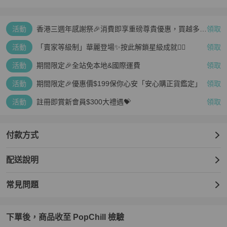
活動
香港三週年感謝祭🎉消費即享重磅尊貴優惠，買越多、
領取
疊越多、賺越多🤑
活動
「賣家等級制」華麗登場✨按此解鎖星級成就👆🏻
領取
活動
期間限定🎉全站免本地&國際運費
領取
活動
期間限定🎉優惠價$199保你心安「安心購正貨鑑定」
領取
活動
註冊即賞新會員$300大禮遇💝
領取
付款方式
配送說明
常見問題
下單後，商品收至 PopChill 檢驗