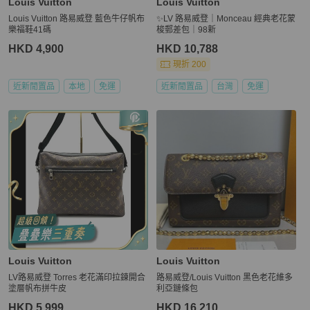
Louis Vuitton
Louis Vuitton
Louis Vuitton 路易威登 藍色牛仔帆布
✨LV 路易威登｜Monceau 經典老花蒙
樂福鞋41碼
梭郵差包｜98新
HKD 4,900
HKD 10,788
現折 200
近新閒置品
本地
免運
近新閒置品
台灣
免運
Louis Vuitton
Louis Vuitton
LV路易威登 Torres 老花滿印拉鍊開合
路易威登/Louis Vuitton 黑色老花維多
塗層帆布拼牛皮
利亞鏈條包
HKD 5,999
HKD 16,210