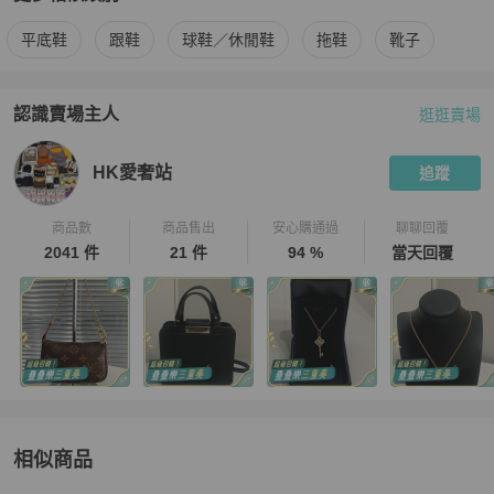
更多
Louis Vuitton
女鞋
相似商品推薦
平底鞋
跟鞋
球鞋／休閒鞋
拖鞋
靴子
認識賣場主人
逛逛賣場
PopChill 拍拍圈嚴選賣家
HK愛奢站
介紹
HK愛奢站
追蹤
商品數
商品售出
安心購通過
聊聊回覆
2041 件
21 件
94 %
當天回覆
相似商品