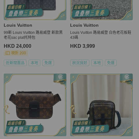
Louis Vuitton
Louis Vuitton
99新 Louis Vuitton 路易威登 新款黑
Louis Vuitton 路易威登 白色老花板鞋
老花sac plat托特包
43碼
HKD 24,000
HKD 3,999
現折 200
近新閒置品
本地
免運
狀況良好
本地
免運