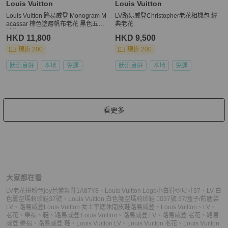
Louis Vuitton
Louis Vuitton
Louis Vuitton 路易威登 Monogram M
LV路易威登Christopher老花相機包 經
acassar 棕色塗層帆布老花 黑色五金
典老花
芯片款
HKD 11,800
HKD 9,500
現折 200
現折 200
狀況良好
本地
免運
狀況良好
本地
免運
看更多
大家都在看
LV老花拚粉色joy芭蕾舞鞋1A87Y8
、
Louis Vuitton Logo小白鞋🩵尺寸37
、
LV 白
色簍空瑪莉珍鞋37號
、
Louis Vuitton 白色箋空瑪莉珍鞋 ❤️‍🔥37號 37/盒子/防塵袋
LV
、
路易威登Louis Vuitton 女士平底休閒皮鞋
路易威登
、
Louis Vuitton
、
LV
、
老花
、
樂福
、
鞋
、
路易威登 Louis Vuitton
、
路易威登 LV
、
路易威登 老花
、
路易
威登 樂福
、
路易威登 鞋
、
Louis Vuitton LV
、
Louis Vuitton 老花
、
Louis Vuitton