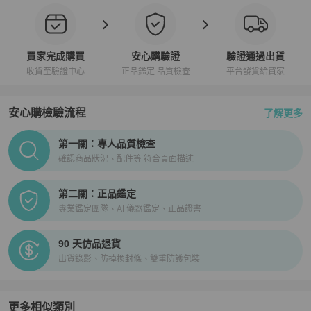
買家完成購買
安心購驗證
驗證通過出貨
收貨至驗證中心
正品鑑定 品質檢查
平台發貨給買家
安心購檢驗流程
了解更多
PopChill拍拍圈正品驗證、安心購檢驗流程介紹
第一關：專人品質檢查
確認商品狀況、配件等 符合頁面描述
第二關：正品鑑定
專業鑑定團隊、AI 儀器鑑定、正品證書
90 天仿品退貨
出貨錄影、防掉換封條、雙重防護包裝
更多相似類別