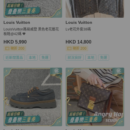
Louis Vuitton
Louis Vuitton
LouisVuitton路易威登 黑色老花壓花
Lv老花外套38碼
板鞋@42碼 🧡
HKD 5,990
HKD 14,800
現折 200
現折 200
近新閒置品
本地
免運
狀況良好
本地
免運