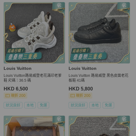
更多相似
Louis Vuitton
女鞋
推薦精品
Louis Vuitton
Louis Vuitton
Louis Vuitton路易威登老花滿印老爹
Louis Vuitton 路易威登 黑色皮面老花
鞋 尺碼：36.5 碼
板鞋 41碼
HKD 6,500
HKD 5,800
現折 200
現折 200
狀況良好
本地
免運
狀況良好
本地
免運