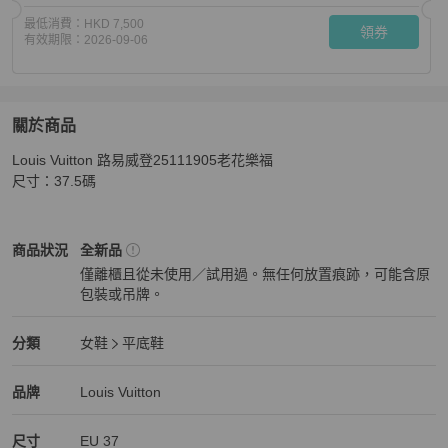
最低消費：
HKD 7,500
領券
有效期限：
2026-09-06
關於商品
關於
Louis Vuitton 路易威登25111905老花樂福

Louis Vuitton 路易威登25111905老花樂福37.5碼
商品詳
尺寸：37.5碼
Louis Vuitton
女鞋
商品狀態與細節
商品狀況
全新品
僅離櫃且從未使用／試用過。無任何放置痕跡，可能含原
包裝或吊牌。
全新品
Louis Vuitton
女鞋
分類資訊
分類
女鞋
平底鞋
女鞋
/
平底鞋
推薦
Louis Vuitton
Louis Vuitton
精品
推薦清單
女鞋
品牌介紹
品牌
Louis Vuitton
尺寸
EU
37