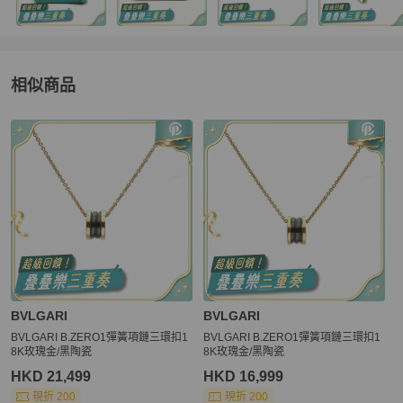
相似商品
更多相似
BVLGARI
女士配件
推薦精品
BVLGARI
BVLGARI
BVLGARI B.ZERO1彈簧項鏈三環扣1
BVLGARI B.ZERO1彈簧項鏈三環扣1
8K玫瑰金/黑陶瓷
8K玫瑰金/黑陶瓷
HKD 21,499
HKD 16,999
現折 200
現折 200