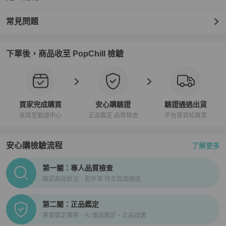
常見問題
下單後，商品收至 PopChill 檢驗
買家完成購買
安心購驗證
驗證通過出貨
收貨至驗證中心
正品鑑定 品質檢查
平台發貨給買家
安心購檢驗流程
了解更多
PopChill拍拍圈正品驗證、安心購檢驗流程介紹
第一關：專人品質檢查
確認商品狀況、配件等 符合頁面描述
第二關：正品鑑定
專業鑑定團隊、AI 儀器鑑定、正品證書