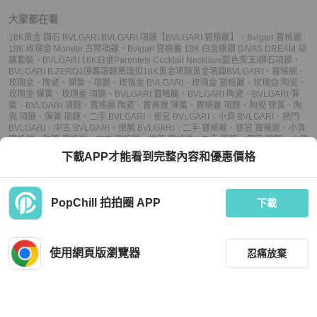
大家都在看
18K黃金 鑽石 BVLGARI BVLGARI 項鍊【BVLGARI 寶格麗】
、
Bvlgari 寶格麗
18K 玫瑰金 Monete 古幣項鍊
、
Bvlgari 寶格麗 18K 白金鑲鑽 DIVAS DREAM 項
鍊套裝
、
BVLGARI 18K白金Parentesi Cocktail Necklace藍色黃玉/鑽石項鍊
、
BVLGARI B.ZERO1彈簧項鏈單環扣18K黃金項鏈黃金項鍊
BVLGARI
、
寶格麗
、
玫瑰金
、
陶瓷
、
彈簧
、
項鏈
、
玫瑰金 BVLGARI
、
玫瑰金 寶格麗
、
玫瑰金 陶瓷
、
玫瑰金 彈簧
、
玫瑰金 項鏈
、
BVLGARI 寶格麗
、
BVLGARI 陶瓷
、
BVLGARI 彈
簧
、
BVLGARI 項鏈
、
寶格麗 陶瓷
、
寶格麗 彈簧
、
寶格麗 項鏈
、
陶瓷 彈簧
、
陶
瓷 項鏈
、
彈簧 項鏈
、
二手 BVLGARI
、
便宜 BVLGARI
、
小資 BVLGARI
、
熱門
BVLGARI
、
中古 BVLGARI
、
推薦 BVLGARI
、
二手 寶格麗
、
便宜 寶格麗
、
小資
寶格麗
、
熱門 寶格麗
、
中古 寶格麗
、
推薦 寶格麗
、
二手 彈簧
、
便宜 彈簧
、
小資
彈簧
、
熱門 彈簧
、
中古 彈簧
、
推薦 彈簧
、
二手 項鏈
、
便宜 項鏈
、
小資 項鏈
、
下載APP才能看到完整內容和優惠價格
熱門 項鏈
、
中古 項鏈
、
推薦 項鏈
PopChill 拍拍圈 APP
下載
上架
使用網頁版瀏覽器
忍痛放棄
議價
不可購買
收藏
(
2
)
聊聊