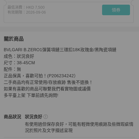
最低消費：
HKD 7,500
領券
有效期限：
2026-09-06
關於商品
關於
BVLGARI B.ZERO1彈簧項鏈三環扣18K玫瑰金/黑陶瓷項鏈 

BVLGARI B.ZERO1彈簧項鏈三環扣18K玫瑰金/黑陶瓷項
成色：狀況良好 

尺寸：38-45CM 

配件：無 

正品保真，喜歡可拍！(P206234242）

二手商品均有正常使用/存放痕跡 售後不退換！ 

如果有喜歡的商品可聯繫我們看實物圖或議價 

多平臺上架 下單前請先詢問!
BVLGARI
女士配件
商品狀態與細節
商品狀況
狀況良好
有使用過但保存良好，可能有輕微使用痕跡及些微瑕疵情
況於照片及文字描述呈現
狀況良好