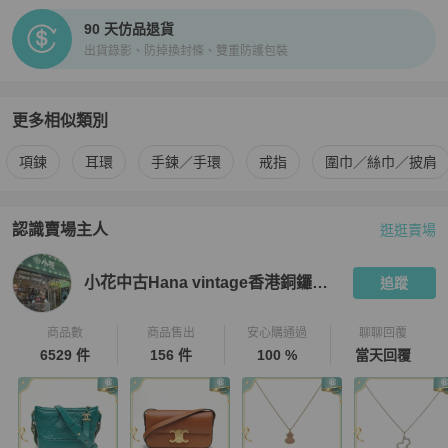
90 天仿品退貨
出貨錄影、防掉換封條、雙重防護包裝
更多相似類別
更多
BVLGARI
女士配件
相似商品推薦
項鍊
耳環
手鍊／手環
戒指
圍巾／絲巾／披肩
認識賣場主人
逛逛賣場
PopChill 拍拍圈嚴選賣家
小花中古Hana vintage香港銅鑼灣店
小花中古Hana vintage香港銅鑼灣店
追蹤
商品數
商品售出
安心購通過
聊聊回覆
6529 件
156 件
100 %
當天回覆