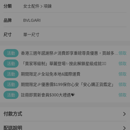
BVLGARI
女士配件
分類資訊
分類
女士配件
項鍊
女士配件
/
項鍊
推薦
BVLGARI
BVLGARI
精品
推薦清單
女士配件
品牌介紹
品牌
BVLGARI
尺寸
單一尺寸
活動
香港三週年感謝祭🎉消費即享重磅尊貴優惠，買越多、
領取
疊越多、賺越多🤑
活動
「賣家等級制」華麗登場✨按此解鎖星級成就👆🏻
領取
活動
期間限定🎉全站免本地&國際運費
領取
活動
期間限定🎉優惠價$199保你心安「安心購正貨鑑定」
領取
活動
註冊即賞新會員$300大禮遇💝
領取
付款方式
配送說明