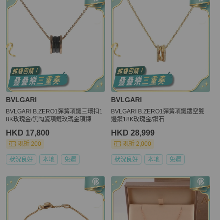
BVLGARI
BVLGARI
BVLGARI B.ZERO1彈簧項鏈三環扣1
BVLGARI B.ZERO1彈簧項鏈鏤空雙
8K玫瑰金/黑陶瓷項鏈玫瑰金項鍊
邊鑽18K玫瑰金/鑽石
HKD 17,800
HKD 28,999
現折 200
現折 2,000
狀況良好
本地
免運
狀況良好
本地
免運