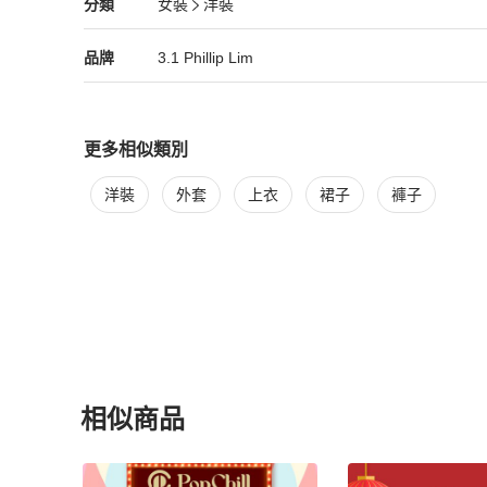
3.1 Phillip Lim
女裝
分類資訊
分類
女裝
洋裝
格)。

女裝
/
洋裝
推薦
2️⃣優惠碼只適用於首次於 App 購買之用戶。

3️⃣每筆訂單限輸入一個折扣碼，恕無法與其他優惠共同使用。
3.1 Phillip Lim
3.1 Phillip Lim
精品
推薦清單
女裝
品牌介紹
品牌
3.1 Phillip Lim
4️⃣優惠碼不可兌換現金。
更多相似類別
更多
3.1 Phillip Lim
女裝
相似商品推薦
洋裝
外套
上衣
裙子
褲子
相似商品
更多相似
3.1 Phillip Lim
女裝
推薦精品