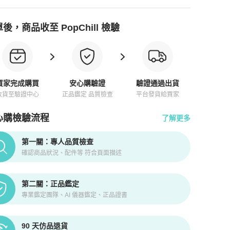
後，商品收至 PopChill 檢驗
買家完成購買
安心購驗證
驗證通過出貨
收貨至驗證中心
正品鑑定 品質檢查
平台發貨給買家
心購檢驗流程
了解更多
pChill拍拍圈正品驗證、安心購檢驗流程介紹
第一關：專人品質檢查
確認商品狀況、配件等 符合頁面描述
第二關：正品鑑定
專業鑑定團隊、AI 儀器鑑定、正品證書
90 天仿品退貨