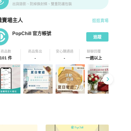
出貨錄影、防掉換封條、雙重防護包裝
識賣場主人
逛逛賣場
pChill 拍拍圈嚴選賣家
PopChill 官方帳號
介紹
PopChill 官方帳號
追蹤
商品數
商品售出
安心購通過
聊聊回覆
101 件
-
-
一週以上