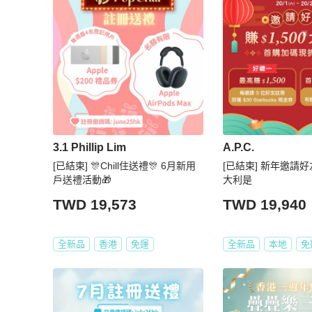
3.1 Phillip Lim
A.P.C.
[已結束] 🎊Chill住送禮🎊 6月新用
[已結束] 新年邀請好友 
戶送禮活動🎁
大利是
TWD 19,573
TWD 19,940
全新品
香港
免運
全新品
本地
免