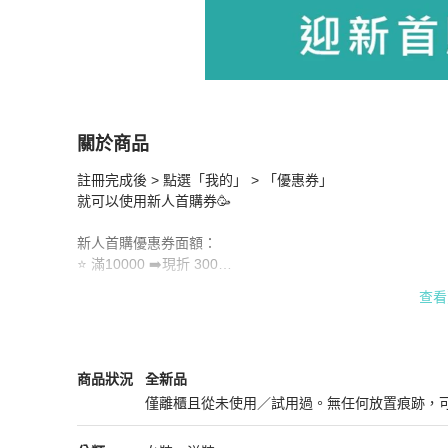
關於商品
關於
註冊完成後 > 點選「我的」 > 「優惠券」 

✨註冊即領首購折價券🥳享千元折抵❗
商品詳情與
就可以使用新人首購券🥳

新人首購優惠券面額：

⭐ 滿10000 ➡️現折 300

⭐ 滿30000 ➡️現折 500 

查看
⭐ 滿50000 ➡️現折 800

⭐ 滿80000 ➡️現折 1200

-

3.1 Phillip Lim
女裝
商品狀態與細節
商品狀況
全新品
⚠️首購為 APP 限定使用，每個用戶擁有四張優惠券，請「擇
僅離櫃且從未使用／試用過。無任何放置痕跡，
全新品
1️⃣新客首購定義為從未下過訂單 (若已有取消訂單、退貨