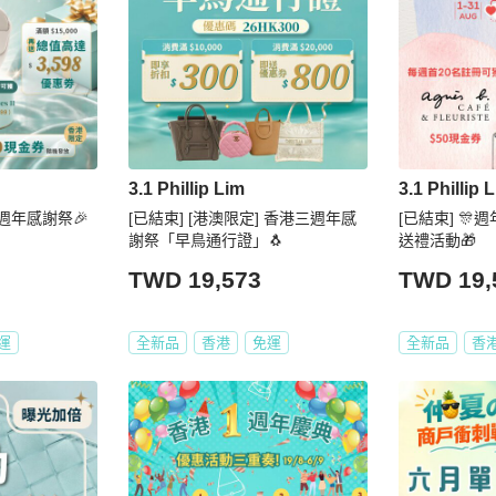
3.1 Phillip Lim
3.1 Phillip 
週年感謝祭🎉
[已結束] [港澳限定] 香港三週年感
[已結束] 🎊
謝祭「早鳥通行證」🐧
送禮活動🎁
TWD 19,573
TWD 19,
運
全新品
香港
免運
全新品
香