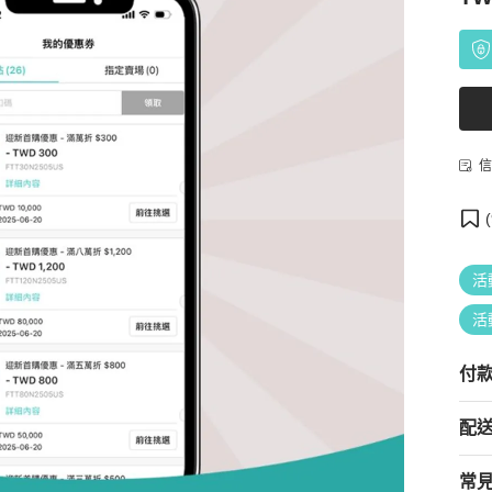
信
(
活
活
付
配
常