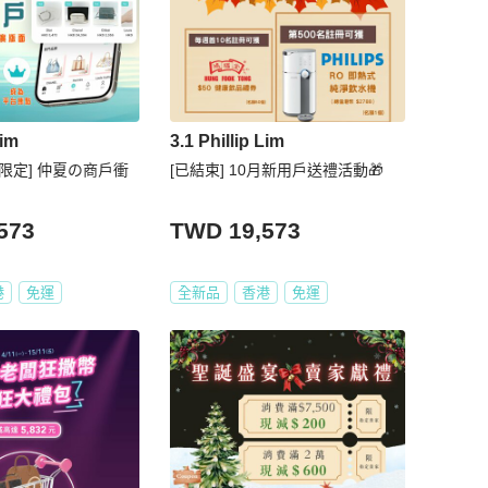
Lim
3.1 Phillip Lim
港限定] 仲夏の商戶衝
[已結束] 10月新用戶送禮活動🎁
573
TWD 19,573
港
免運
全新品
香港
免運