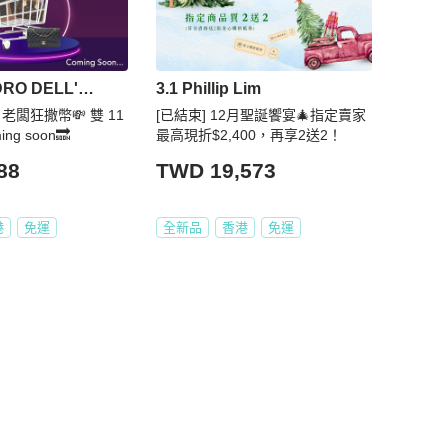
ALESSANDRO DELL'ACQUA
3.1 Phillip Lim
1 老闆狂撒幣💸 雙 11
[已結束] 12月聖誕饗宴🎄指定賣家
g soon🔜
最高現折$2,400，再享2送2！
88
TWD 19,573
港
免運
全新品
香港
免運