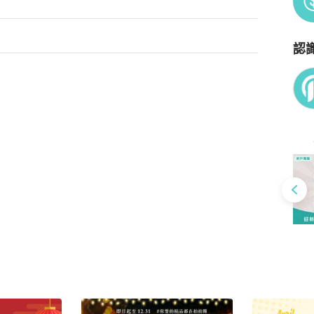


認
Po