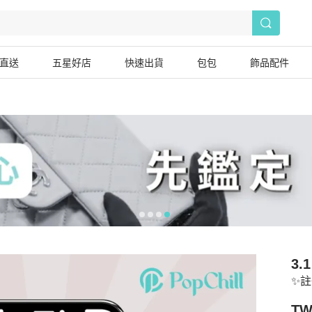
直送
五星好店
快速出貨
包包
飾品配件
3.1
✨註
TW