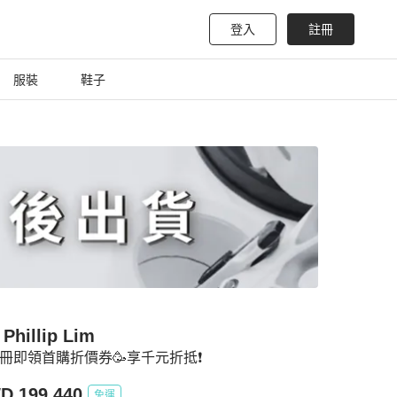
登入
註冊
服裝
鞋子
 Phillip Lim
冊即領首購折價券🥳享千元折抵❗
D 199,440
免運