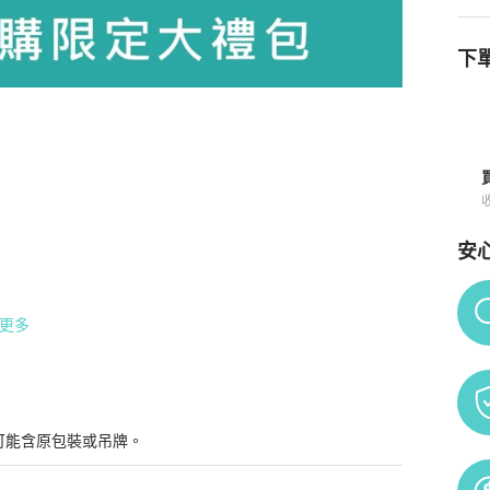
下單
購買須知
安
Po
更多
一使用」！

可能含原包裝或吊牌。
訂單、未完成訂單、已付款訂單等等，皆不符合新客首購資