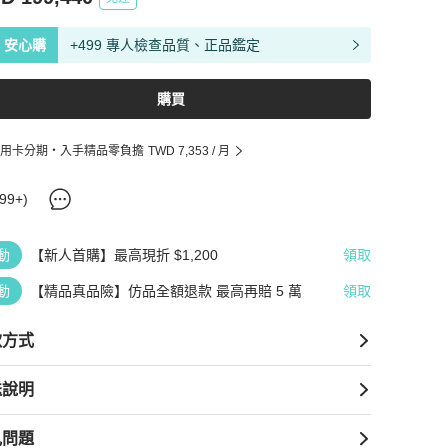
安心購
+499 專人檢查品質、正品鑑定
購買
用卡分期・入手精品零負擔
TWD 7,353
/ 月
99+
)
動
【新人首購】最高現折 $1,200
領取
動
【精品真品險】仿品全額退款 最高再賠 5 萬
領取
款方式
送說明
見問題