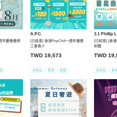
A.P.C.
3.1 Phillip 
] 週年慶疊疊樂
[已結束] 香港PopChill一週年優惠
[已結束] [香
三重奏🎉
刺戰
TWD 19,573
TWD 19,
運
全新品
香港
免運
全新品
香