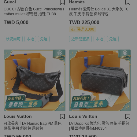
Gucci
Hermès
GUCCI 古馳 白色 Gucci Princetown l
Hermès 愛馬仕 Bolide 31 大象灰 TC
eather mules 穆勒鞋 拖鞋 EU38
皮 牛皮 手提包 保齡球包
TWD 5,000
TWD 225,000
現折 8,000
狀況尚可
本地
免運
近新閒置品
本地
免運
Louis Vuitton
Louis Vuitton
可放長夾｜LV Hamac Bag PM 黑色
LV Dopp Kit 盥洗包 黑色 原花 手提包
原花 半月 斜背包 肩背包
| 雙面塗層帆布M46354
TWD 55,000
TWD 24,500