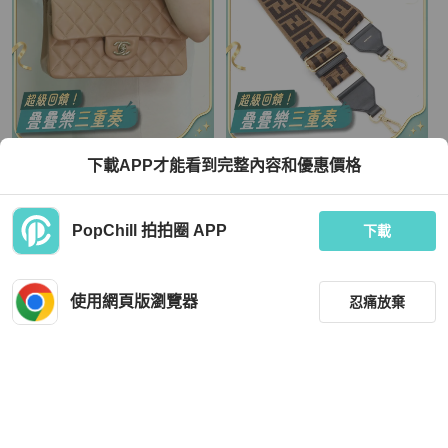
Chanel
Fendi
下載APP才能看到完整內容和優惠價格
Chanel 香奈兒 CF23 泰奶色 羊皮 淡
【經典老花百搭神器】Fendi Strap Yo
金釦 鏈條包 斜挎包 單肩包
u 棕黑 FF 緹花帆布×皮革飾邊 包包肩
帶 背帶
TWD 275,000
TWD 8,500
PopChill 拍拍圈 APP
下載
現折 8,000
近新閒置品
本地
免運
狀況良好
本地
免運
使用網頁版瀏覽器
忍痛放棄
篩選
重設