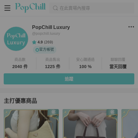
在此賣場內搜尋
PopChill Luxury
@
popchill.luxury
4.9
(
269
)
官方帳號
商品數
商品售出
安心購通過
聊聊回覆
2040 件
1225 件
100 %
當天回覆
追蹤
主打優惠商品