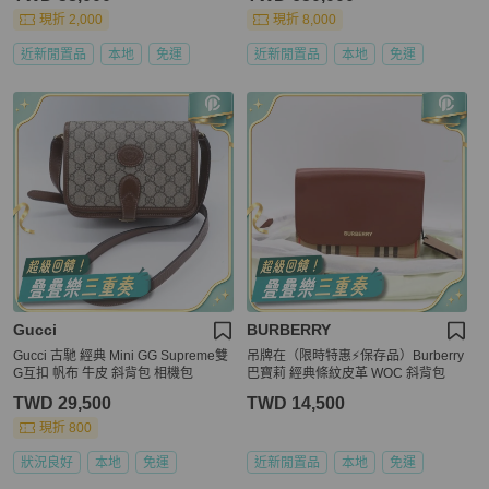
現折 2,000
現折 8,000
近新閒置品
本地
免運
近新閒置品
本地
免運
Gucci
BURBERRY
Gucci 古馳 經典 Mini GG Supreme雙
吊牌在（限時特惠⚡️保存品）Burberry
G互扣 帆布 牛皮 斜背包 相機包
巴寶莉 經典條紋皮革 WOC 斜背包
TWD 29,500
TWD 14,500
現折 800
狀況良好
本地
免運
近新閒置品
本地
免運