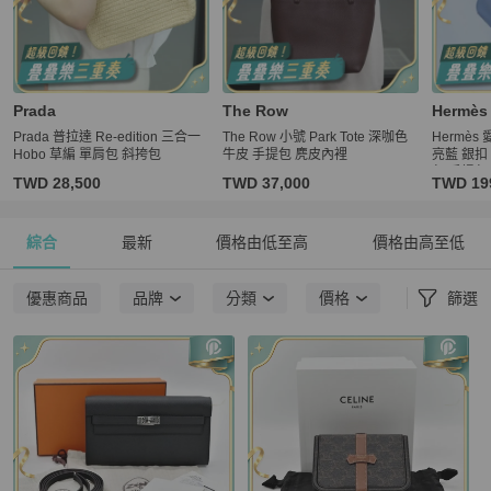
Prada
The Row
Hermès
Prada 普拉達 Re-edition 三合一
The Row 小號 Park Tote 深咖色
Hermès 愛
Hobo 草編 單肩包 斜挎包
牛皮 手提包 麂皮內裡
亮藍 銀扣 
包 手提包
TWD 28,500
TWD 37,000
TWD 19
綜合
最新
價格由低至高
價格由高至低
優惠商品
品牌
分類
價格
篩選