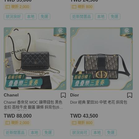
現折 2,000
現折 800
狀況良好
本地
免運
近新閒置品
本地
免運
Chanel
Dior
Chanel 香奈兒 WOC 鍊帶錢包 黑色
Dior 經典 蒙田30 中號 老花 斜背包
金扣 荔枝牛皮 翻蓋 鍊條 斜背包(6卡
位+拉鍊零錢格)
TWD 88,000
TWD 43,500
現折 2,000
現折 800
近新閒置品
本地
免運
狀況尚可
本地
免運