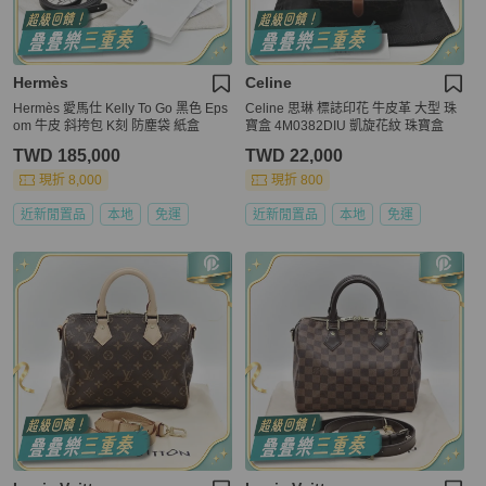
Hermès
Celine
Hermès 愛馬仕 Kelly To Go 黑色 Eps
Celine 思琳 標誌印花 牛皮革 大型 珠
om 牛皮 斜挎包 K刻 防塵袋 紙盒
寶盒 4M0382DIU 凱旋花紋 珠寶盒
TWD 185,000
TWD 22,000
現折 8,000
現折 800
近新閒置品
本地
免運
近新閒置品
本地
免運