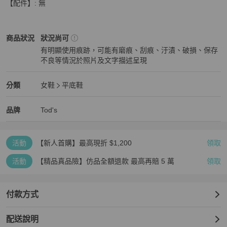
【配件】: 無
Tod's
女鞋
商品狀態與細節
商品狀況
狀況尚可
有明顯使用痕跡，可能有磨痕、刮痕、汙漬、破損、保存
不良等情況於照片及文字描述呈現
狀況尚可
Tod's
女鞋
分類資訊
分類
女鞋
平底鞋
女鞋
/
平底鞋
推薦
Tod's
Tod's
精品
推薦清單
女鞋
品牌介紹
品牌
Tod's
活動
【新人首購】最高現折 $1,200
領取
活動
【精品真品險】仿品全額退款 最高再賠 5 萬
領取
付款方式
配送說明