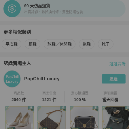
90 天仿品退貨
出貨錄影、防掉換封條、雙重防護包裝
更多相似類別
更多
Tod's
女鞋
相似商品推薦
平底鞋
跟鞋
球鞋／休閒鞋
拖鞋
靴子
認識賣場主人
逛逛賣場
PopChill 拍拍圈嚴選賣家
PopChill Luxury
介紹
PopChill Luxury
追蹤
商品數
商品售出
安心購通過
聊聊回覆
2040 件
1221 件
100 %
當天回覆