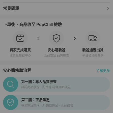
常見問題
下單後，商品收至 PopChill 檢驗
買家完成購買
安心購驗證
驗證通過出貨
收貨至驗證中心
正品鑑定 品質檢查
平台發貨給買家
安心購檢驗流程
了解更多
PopChill拍拍圈正品驗證、安心購檢驗流程介紹
第一關：專人品質檢查
確認商品狀況、配件等 符合頁面描述
第二關：正品鑑定
專業鑑定團隊、AI 儀器鑑定、正品證書