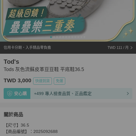
信用卡分期・入手精品零負擔
TWD 111
/ 月
Tod's
Tods 灰色流蘇皮革豆豆鞋 平底鞋36.5
TWD 3,000
快速到貨
免運
安心購
+499 專人檢查品質、正品鑑定
關於商品
關於
【尺寸】36.5

Tods 灰色流蘇皮革豆豆鞋 平底鞋36.5
商品詳情與購買須
【商品編號】：2025092688
