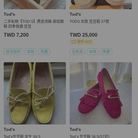
Tod's
Tod's
二手私物【TOD’S】麂皮流蘇 高低跟
TODS 女款 豆豆鞋 37號
鞋 四季皆適 豆豆
TWD 7,200
TWD 25,000
現折 800
狀況良好
本地
免運
全新品
本地
免運
Tod's
Tod's
Tod’s豆豆鞋 女生 36.5
Tod’s 豆豆鞋 36.5(37可）