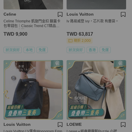
Celine
Louis Vuitton
Celine Triomphe 凱旋門金扣 翻蓋卡
lv 路易威登 ivy，芯片款 有塵袋。
包零錢包｜Classic Trend CT精品｜
台北東區實體
TWD 9,900
TWD 63,817
現折 2,000
狀況良好
本地
免運
狀況良好
香港
免運
Louis Vuitton
LOEWE
Louis Vuitton LV黑色Monogram Emp
Loewe • 經典霧霾藍Puzzle 小號