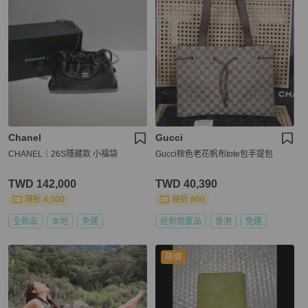
Chanel
Gucci
CHANEL｜26S隱藏款 小福袋
Gucci棕色老花帆布tote包手提包
TWD 142,000
TWD 40,390
現折 4,500
現折 800
全新品
本地
免運
近新閒置品
香港
免運
降價