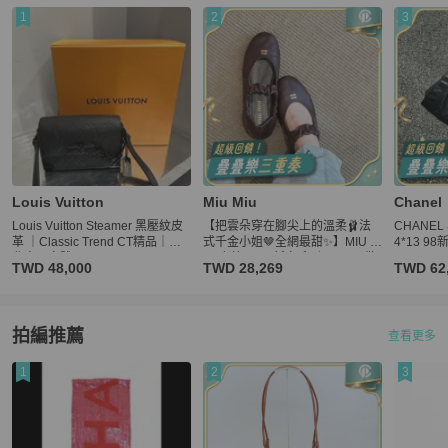
1
2
3
Louis Vuitton
Miu Miu
Chanel
Louis Vuitton Steamer 黑壓紋皮
【把雲朵穿在腳尖上的溫柔🩰法
CHANEL
革 ｜Classic Trend CT精品｜台
式千金小姐🤎全網最甜✨】MIU M
4*13 9
北東區實體
IU 皮革 2026新春系列 Nappa 做
TWD 48,000
TWD 28,269
TWD 62
舊圓頭徽標平底 芭蕾鞋 平跟 瑪麗
珍鞋 女款 棕色 37碼
拍編推薦
查看更多
1
2
3