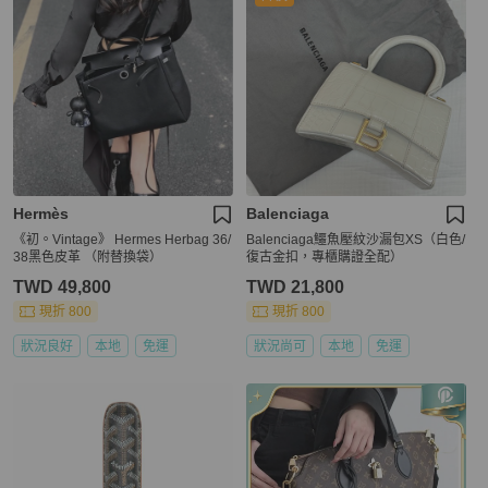
Hermès
Balenciaga
《初。Vintage》 Hermes Herbag 36/
Balenciaga鱷魚壓紋沙漏包XS（白色/
38黑色皮革 （附替換袋）
復古金扣，專櫃購證全配）
TWD 49,800
TWD 21,800
現折 800
現折 800
狀況良好
本地
免運
狀況尚可
本地
免運