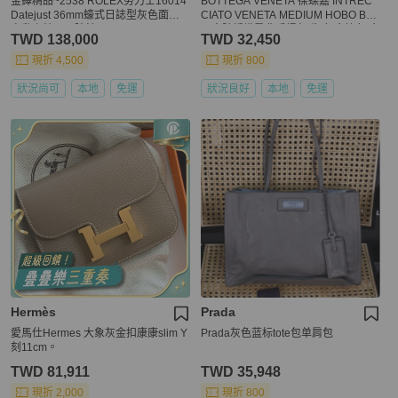
金鐸精品~2538 ROLEX勞力士16014
BOTTEGA VENETA 葆蝶嘉 INTREC
Datejust 36mm蠔式日誌型灰色面盤
CIATO VENETA MEDIUM HOBO BA
自動上鍊男用腕錶
G 中號編織肩背手提包 牛皮 金棕色 金
TWD 138,000
TWD 32,450
釦
現折 4,500
現折 800
狀況尚可
本地
免運
狀況良好
本地
免運
Hermès
Prada
愛馬仕Hermes 大象灰金扣康康slim Y
Prada灰色蓝标tote包单肩包
刻11cm。
TWD 81,911
TWD 35,948
現折 2,000
現折 800