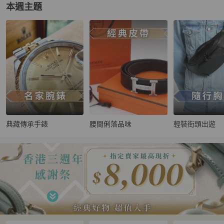
本週主題
典藏傳承手錶
腰間俐落品味
輕裝街頭出遊