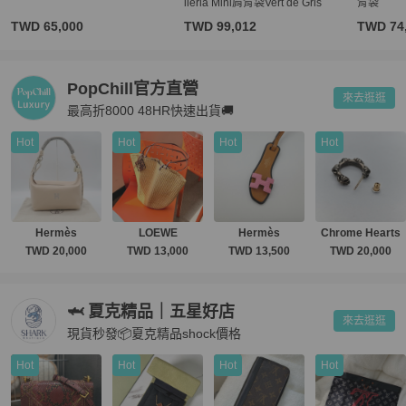
lleria Mini肩背袋Vert de Gris
背袋
TWD 65,000
TWD 99,012
TWD 74
PopChill官方直營
來去逛逛
最高折8000 48HR快速出貨🚚
Hot
Hot
Hot
Hot
Hermès
LOEWE
Hermès
Chrome Hearts
TWD 20,000
TWD 13,000
TWD 13,500
TWD 20,000
🦈 夏克精品｜五星好店
來去逛逛
現貨秒發📦夏克精品shock價格
Hot
Hot
Hot
Hot