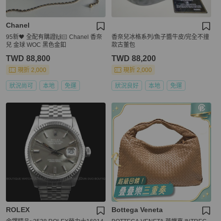
Chanel
95新🖤 全配有購證🙌🏻 Chanel 香奈
香奈兒冰格系列/魚子醬牛皮/完全不撞
兒 金球 WOC 黑色金釦
款古董包
TWD 88,800
TWD 88,200
現折 2,000
現折 2,000
狀況尚可
本地
免運
狀況良好
本地
免運
ROLEX
Bottega Veneta