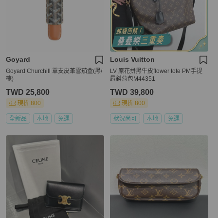
Goyard
Louis Vuitton
Goyard Churchill 單支皮革雪茄盒(黑/
LV 原花拼黑牛皮flower tote PM手提
棕)
肩斜背包M44351
TWD 25,800
TWD 39,800
現折 800
現折 800
全新品
本地
免運
狀況尚可
本地
免運