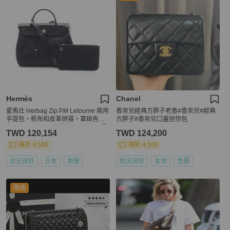
Hermès
Chanel
愛馬仕 Herbag Zip PM Letourne 兩用
香奈兒經典方胖子老香#香奈兒#經典
手提包，帆布和皮革拼接，軍綠色帆
方胖子#香奈兒口蓋迷你包
布，Vache Hunter 獵裝款，女士，黑
TWD 120,154
TWD 124,200
色
現折 4,500
現折 4,500
狀況良好
日本
免運
狀況良好
本地
免運
降價