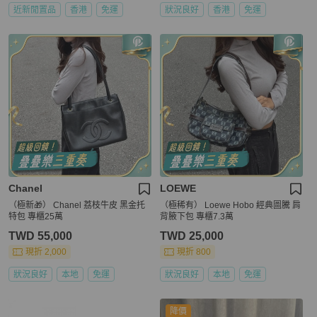
近新閒置品
香港
免運
狀況良好
香港
免運
Chanel
LOEWE
（極新🎁） Chanel 荔枝牛皮 黑金托
（極稀有） Loewe Hobo 經典圖騰 肩
特包 專櫃25萬
背腋下包 專櫃7.3萬
TWD 55,000
TWD 25,000
現折 2,000
現折 800
狀況良好
本地
免運
狀況良好
本地
免運
降價