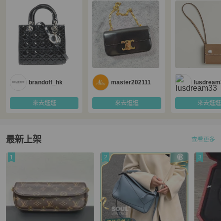
brandoff_hk
master202111
lusdream
來去逛逛
來去逛逛
來去逛
最新上架
查看更多
1
2
3