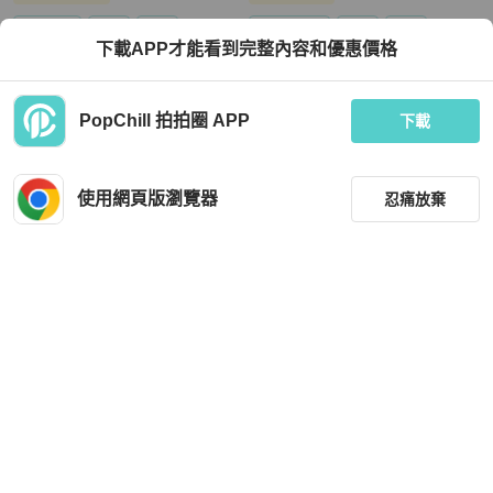
狀況良好
香港
免運
近新閒置品
香港
免運
下載APP才能看到完整內容和優惠價格
PopChill 拍拍圈 APP
下載
使用網頁版瀏覽器
忍痛放棄
上架
Louis Vuitton
Hermès
LV 小號老花carryall托特包芯片款 29×
Hermes 愛馬仕 garden party GP45
24×12 98新配件盒塵袋
黑白熊貓花園包
TWD 98,800
TWD 62,000
現折 2,000
現折 2,000
狀況良好
本地
免運
近新閒置品
本地
免運