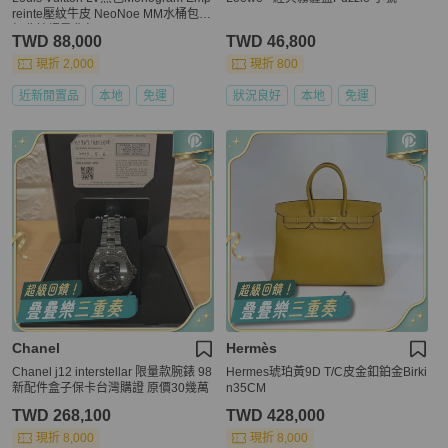
reinte壓紋牛皮 NeoNoe MM水桶包
經典抽繩肩背包 M45256
TWD 88,000
TWD 46,800
現折 2,000
現折 800
近新閒置品
本地
免運
狀況良好
本地
免運
Chanel
Hermès
Chanel j12 interstellar 限量款腕錶 98
Hermes琥珀黃9D T/C皮金釦鉑金Birki
新配件盒子保卡台灣購證 原價30幾萬
n35CM
TWD 268,100
TWD 428,000
現折 8,000
現折 8,000