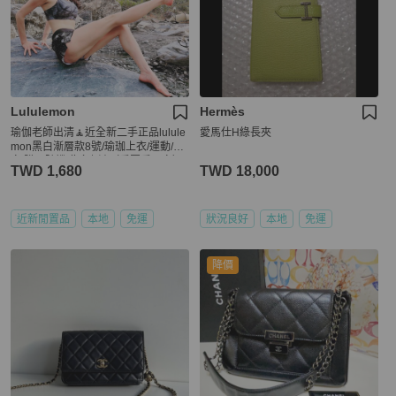
Lululemon
Hermès
瑜伽老師出清🧘近全新二手正品lulule
愛馬仕H綠長夾
mon黑白漸層款8號/瑜珈上衣/運動/健
身/購買隨機贈瑜珈褲（看圖看內文）
TWD 1,680
TWD 18,000
近新閒置品
本地
免運
狀況良好
本地
免運
降價