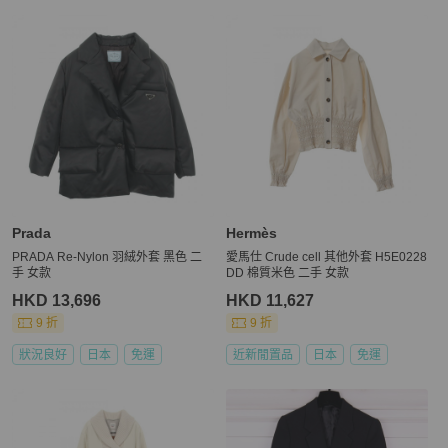
Prada
Hermès
PRADA Re-Nylon 羽絨外套 黑色 二
愛馬仕 Crude cell 其他外套 H5E0228
手 女款
DD 棉質米色 二手 女款
HKD 13,696
HKD 11,627
9 折
9 折
狀況良好
日本
免運
近新閒置品
日本
免運