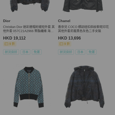
Dior
Chanel
Christian Dior 迷彩連帽絎縫短外套 其
香奈兒 COCO 標誌紐扣斜紋軟呢印花
他外套 057C21A2966 聚酯纖維 海軍
其他外套尼龍黑色灰色二手女裝
藍 二手 女款
HKD 19,112
HKD 13,696
9 折
9 折
狀況良好
日本
免運
狀況良好
日本
免運