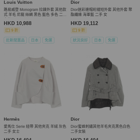
Louis Vuitton
Dior
路易威登 Monogram 拉鍊外套 其他款
Dior迷彩連帽絎縫短外套 其他外套 聚
式 羊毛 尼龍 絲綢 黑色 藍色 多色 二手
酯纖維 海軍藍 二手 女
女款
HKD 10,988
HKD 19,112
9 折
9 折
近新閒置品
日本
免運
狀況良好
日本
免運
Hermès
Dior
愛馬仕 Serie 紐帶 其他夾克 羊絨 灰色
Dior蜜蜂刺繡其他羊毛夾克黑色白色
二手 女士
二手女裝