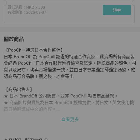
最低消費：
HKD 7,500
領券
有效期限：
2026-09-07
關於商品
關於
【PopChill 特選日本合作夥伴】

紀梵希其他款式尼龍黑色二手女外套
商品詳情與購買須知
日本 BrandOff 為 PopChill 認證的特選合作賣家。此賣場所有商品皆
會經過 PopChill 日本合作夥伴進行檢查及鑑定。確認商品的顏色、材
質以及尺寸，均與賣場描述一致，並由日本專業鑑定師鑑定通過，確
認商品符合品牌工藝之後，才會寄出

【商品出售人】

★ 日本 BrandOff 公司販售，並非 PopChill 轉售商品給您。

★ 商品圖片與資訊為日本 BrandOff 授權提供，將日文 / 英文使用機
器自動翻譯成中文的內容。

★ 商品為 PopChill 特選日本合作夥伴日本 BrandOff 進行安心購兩關
查看更多
鑑定，並從日本直寄給消費者

產品編號：2104102456210
