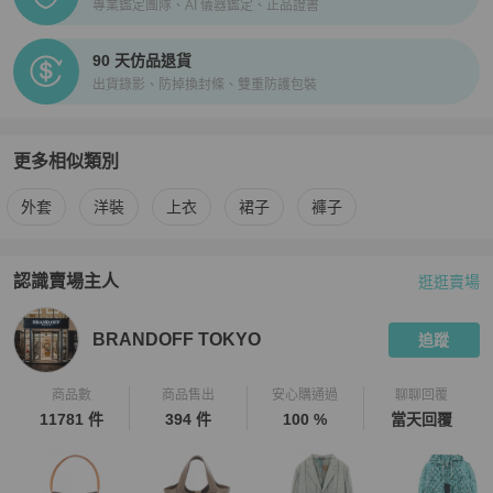
專業鑑定團隊、AI 儀器鑑定、正品證書
明確標示等級，如下單即表示可接受商品狀況，如有疑問請聊聊確認

★ 包袋尺寸由於測量手法不同，誤差在1cm-3cm屬於正常範圍，正
常範圍內誤差不作為退換貨依據

90 天仿品退貨
出貨錄影、防掉換封條、雙重防護包裝
【中文客戶服務】

★日本 BrandOff 原廠直營的中文客戶服務

★ APP 版聊聊服務時間 : 周一到周五 10:00-17:30 (日本國定假日除
更多相似類別
外)

更多
★ 本賣場所有商品資訊均為日本 BrandOff 提供，商品從日本發貨，
Givenchy
女裝
相似商品推薦
外套
洋裝
上衣
裙子
褲子
下單前請聊聊詢問

★ PopChill依法開立商品全額電子發票給您，有打統編需求，可聊聊
私訊事先通知為您開立三聯式發票

認識賣場主人
逛逛賣場
★ 賣場商品只有一件，可能會有商品已經在原網站上被售出・刪除的
PopChill 拍拍圈嚴選賣家
BRANDOFF TOKYO
介紹
情形，商品已搶先售出，將為您取消訂單，還請見諒

BRANDOFF TOKYO
追蹤
【取消&退貨政策】

★ 日本 BrandOff 所有商品，均盡力拍攝瑕疵細節，並在您下單之
商品數
商品售出
安心購通過
聊聊回覆
後，提供商品細節影片，您可以再次確認商品成色，力保您收到的商
11781 件
394 件
100 %
當天回覆
品，跟網路上看到的商品是一致的

★ 收到貨後請務必開箱錄影，若不幸發生您認為商品不如預期（存在
著賣家未描述的缺陷），請提供充分、完整的商品爭議佐證開箱錄影