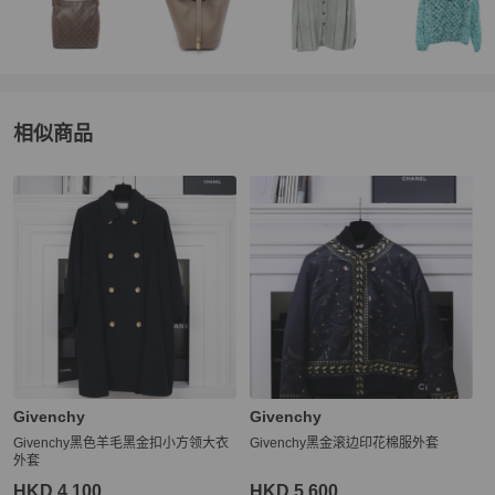
紀錄與賣家協調退貨之協議，實際爭議之解決則須依商品出賣人之回
應與決定及 PopChill 的綜合判斷

★ 您一旦依照服務網頁所定方式、條件及流程完成下單，即表示願意
依照本服務約定條款及相關網頁上所載明的約定內容、交易條件、退
貨政策或限制

相似商品
更多相似
Givenchy
女裝
推薦精品
Givenchy
Givenchy
Givenchy黑色羊毛黑金扣小方领大衣
Givenchy黑金滚边印花棉服外套
外套
HKD 4,100
HKD 5,600