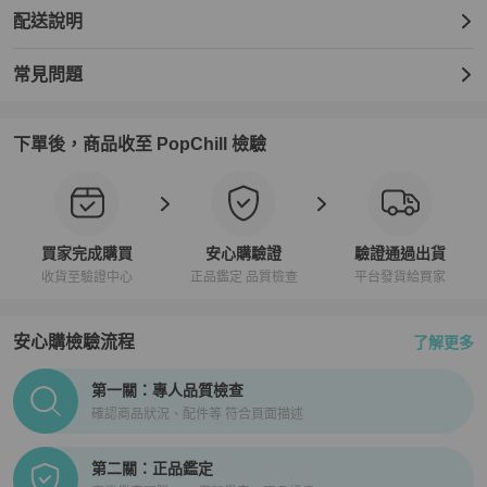
配送說明
外觀狀況：有使用痕跡、刮痕、磨損和污漬。

內部狀況：有使用痕跡，例如刮痕、磨損和污漬。

常見問題
【真偽鑑定保障】

★ 商品為PopChill 特選日本合作夥伴日本 BrandOff 所販售，正品保
障，假貨包退

下單後，商品收至 PopChill 檢驗
★ 商品皆由日本專業鑑定師鑑定通過，確認商品符合品牌工藝

★ 商品皆由專人確認商品的顏色、材質以及尺寸，均與賣場描述一致

【費用相關】

★ 免國際運費！

買家完成購買
安心購驗證
驗證通過出貨
★ 商品為國際運送，可能產生關稅由買家自行負擔

收貨至驗證中心
正品鑑定 品質檢查
平台發貨給買家
【寄送時程相關】

★ 依寄達國家區域、驗關、航班或氣候等不可控因素而異

安心購檢驗流程
了解更多
★ 下單後無法取消訂單

PopChill拍拍圈正品驗證、安心購檢驗流程介紹
第一關：專人品質檢查
【商品瑕疵說明】

確認商品狀況、配件等 符合頁面描述
★ 二手商品非新品，圖文已盡力完整敘述細節，請買家務必將商品照
片放大看，並綜合商品圖片和文字去綜合考量與判斷

第二關：正品鑑定
★ 日本中古名牌行業統一的分級標準非常嚴謹，商品狀況已於說明處