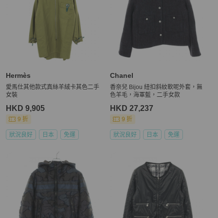
Hermès
Chanel
愛馬仕其他款式真絲羊絨卡其色二手
香奈兒 Bijou 紐扣斜紋軟呢外套，無
女裝
色羊毛，海軍藍，二手女款
HKD 9,905
HKD 27,237
9 折
9 折
狀況良好
日本
免運
狀況良好
日本
免運