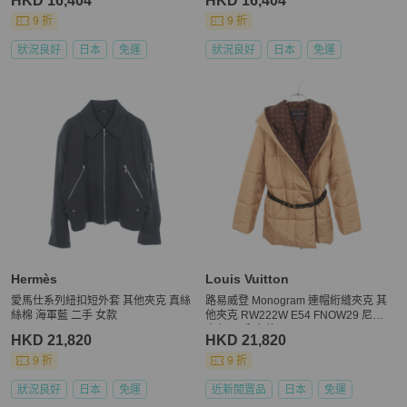
HKD 16,404
HKD 16,404
9 折
9 折
狀況良好
日本
免運
狀況良好
日本
免運
Hermès
Louis Vuitton
愛馬仕系列紐扣短外套 其他夾克 真絲
路易威登 Monogram 連帽絎縫夾克 其
絲棉 海軍藍 二手 女款
他夾克 RW222W E54 FNOW29 尼龍
米色 二手 女款
HKD 21,820
HKD 21,820
9 折
9 折
狀況良好
日本
免運
近新閒置品
日本
免運