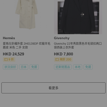
Hermès
Givenchy
愛馬仕針織外套 2H0139DP 尼龍羊毛
Givenchy 22年秀款黑色羊毛锁扣两口
鹿皮 米色 二手 女款
袋西装上衣外套
HKD 24,529
HKD 7,800
9 折
現折 200
狀況良好
日本
免運
近新閒置品
本地
免運
看更多