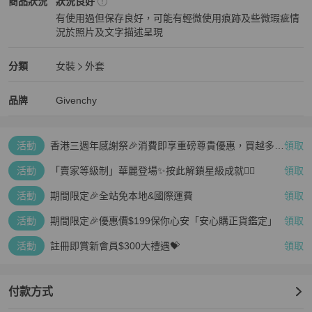
Givenchy
女裝
商品狀態與細節
商品狀況
狀況良好
顏色：黑色

有使用過但保存良好，可能有輕微使用痕跡及些微瑕疵情
材質：尼龍 

況於照片及文字描述呈現
狀況良好
尺寸：34 肩寬：50.5公分（19.9吋） 裙長：82.5公分（32.5吋） 衣
Givenchy
女裝
分類資訊
分類
女裝
外套
寬：76公分（29.9吋） 袖長：53公分（20.9吋）

女裝
/
外套
推薦
Givenchy
Givenchy
精品
推薦清單
女裝
品牌介紹
品牌
Givenchy
配件：無

活動
香港三週年感謝祭🎉消費即享重磅尊貴優惠，買越多、
領取
疊越多、賺越多🤑
活動
「賣家等級制」華麗登場✨按此解鎖星級成就👆🏻
領取
活動
期間限定🎉全站免本地&國際運費
領取
活動
期間限定🎉優惠價$199保你心安「安心購正貨鑑定」
領取
活動
註冊即賞新會員$300大禮遇💝
領取
付款方式
更新日期：2026/01/09
