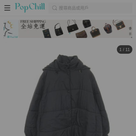
搜尋商品或用戶
1
/
11