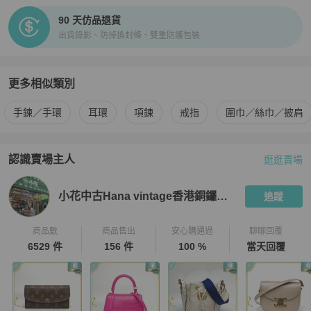
90 天仿品退貨
出貨錄影、防掉換封條、雙重防護包裝
更多相似類別
更多
BVLGARI
女士配件
相似商品推薦
手鍊／手環
耳環
項鍊
戒指
圍巾／絲巾／披肩
認識賣場主人
逛逛賣場
PopChill 拍拍圈嚴選賣家
小花中古Hana vintage香港銅鑼灣店
小花中古Hana vintage香港銅鑼灣店
追蹤
商品數
商品售出
安心購通過
聊聊回覆
6529 件
156 件
100 %
當天回覆