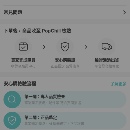
常見問題
下單後，商品收至 PopChill 檢驗
買家完成購買
安心購驗證
驗證通過出貨
收貨至驗證中心
正品鑑定 品質檢查
平台發貨給買家
安心購檢驗流程
了解更多
PopChill拍拍圈正品驗證、安心購檢驗流程介紹
第一關：專人品質檢查
確認商品狀況、配件等 符合頁面描述
第二關：正品鑑定
專業鑑定團隊、AI 儀器鑑定、正品證書