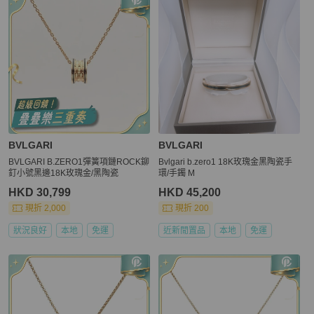
BVLGARI
BVLGARI
BVLGARI B.ZERO1彈簧項鏈ROCK鉚
Bvlgari b.zero1 18K玫瑰金黑陶瓷手
釘小號黑邊18K玫瑰金/黑陶瓷
環/手鐲 M
HKD 30,799
HKD 45,200
現折 2,000
現折 200
狀況良好
本地
免運
近新閒置品
本地
免運