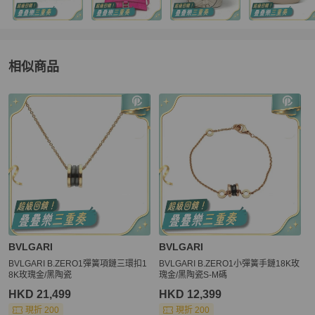
相似商品
更多相似
BVLGARI
女士配件
推薦精品
BVLGARI
BVLGARI
BVLGARI B.ZERO1彈簧項鏈三環扣1
BVLGARI B.ZERO1小彈簧手鏈18K玫
8K玫瑰金/黑陶瓷
瑰金/黑陶瓷S-M碼
HKD 21,499
HKD 12,399
現折 200
現折 200