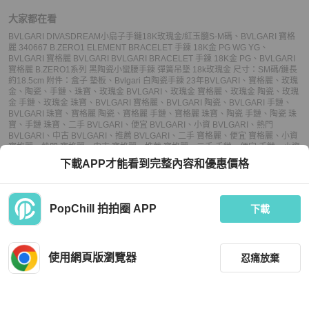
大家都在看
BVLGARI DIVASDREAM小扇子手鏈18K玫瑰金/紅玉髓S-M碼
、
BVLGARI 寶格
麗 340667 B.ZERO1 ELEMENT BRACELET 手鍊 18K金 PG WG YG
、
BVLGARI 寶格麗 BVLGARI BVLGARI BRACELET 手鍊 18K金 PG
、
BVLGARI
寶格麗 B.ZERO1系列 黑陶瓷小蠻腰手鍊 彈簧吊墜 18k玫瑰金 尺寸：SM碼/鏈長
約18.5cm 附件：盒子 墊板
、
Bvlgari 白陶瓷手鍊 23年
BVLGARI
、
寶格麗
、
玫瑰
金
、
陶瓷
、
手鏈
、
珠寶
、
玫瑰金 BVLGARI
、
玫瑰金 寶格麗
、
玫瑰金 陶瓷
、
玫瑰
金 手鏈
、
玫瑰金 珠寶
、
BVLGARI 寶格麗
、
BVLGARI 陶瓷
、
BVLGARI 手鏈
、
BVLGARI 珠寶
、
寶格麗 陶瓷
、
寶格麗 手鏈
、
寶格麗 珠寶
、
陶瓷 手鏈
、
陶瓷 珠
寶
、
手鏈 珠寶
、
二手 BVLGARI
、
便宜 BVLGARI
、
小資 BVLGARI
、
熱門
BVLGARI
、
中古 BVLGARI
、
推薦 BVLGARI
、
二手 寶格麗
、
便宜 寶格麗
、
小資
寶格麗
、
熱門 寶格麗
、
中古 寶格麗
、
推薦 寶格麗
、
二手 手鏈
、
便宜 手鏈
、
小資
手鏈
、
熱門 手鏈
、
中古 手鏈
、
推薦 手鏈
、
二手 珠寶
、
便宜 珠寶
、
小資 珠寶
、
下載APP才能看到完整內容和優惠價格
熱門 珠寶
、
中古 珠寶
、
推薦 珠寶
PopChill 拍拍圈 APP
下載
上架
使用網頁版瀏覽器
忍痛放棄
議價
購買
收藏
(
3
)
聊聊