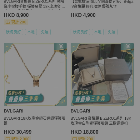
BVLGARI寶格麗 B.ZERO1系列 黑陶
【震撼撿漏價👍🏻全網最便宜💫】Bvlga
瓷小蠻腰手鍊 彈簧吊墜 18k玫瑰金 尺
ri/寶格麗 經典項鏈 優雅永恆
寸：SM碼/鏈長約18.5cm 附件：盒子
HKD 8,900
HKD 4,900
墊板
現折 200
狀況良好
本地
免運
狀況良好
本地
免運
BVLGARI
BVLGARI
BVLGARI 18K玫瑰金鑽石邊鑽彈簧項
BVLGARI 寶格麗 B.ZERO1系列 18K
鏈
玫瑰金白陶瓷彈簧項鍊 三檔調節扣
HKD 30,499
HKD 18,800
現折 2,000
現折 200