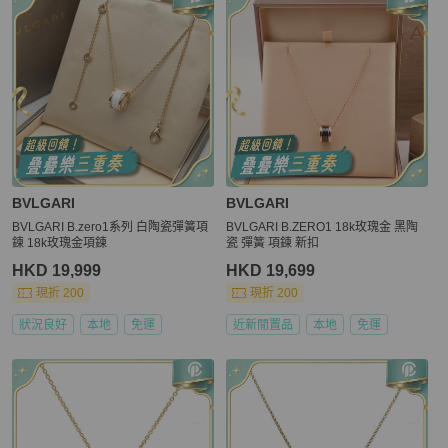
BVLGARI
BVLGARI
BVLGARI B.zero1系列 白陶瓷彈簧項
BVLGARI B.ZERO1 18k玫瑰金 黑陶
鍊 18k玫瑰金項鍊
瓷 彈簧 項鍊 新扣
HKD 19,999
HKD 19,699
現折 200
現折 200
狀況良好
本地
免運
近新閒置品
本地
免運