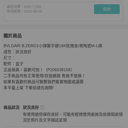
最低消費：
HKD 7,500
領券
有效期限：
2026-09-08
關於商品
關於
BVLGARI B.ZERO1小彈簧手鏈18K玫瑰金/黑陶瓷M-L碼 

BVLGARI B.ZERO1小彈簧手鏈18K玫瑰金/黑陶瓷M-L碼
成色：狀況良好 

尺寸： 

配件：盒子 

正品保真，喜歡可拍！（P206538158） 

二手商品均有正常使用/存放痕跡 售後不退換！ 

如果有喜歡的商品可聯繫我們看實物圖或議價 

多平臺上架 下單前請先詢問!
BVLGARI
女士配件
商品狀態與細節
商品狀況
狀況良好
有使用過但保存良好，可能有輕微使用痕跡及些微瑕疵情
況於照片及文字描述呈現
狀況良好