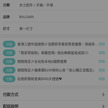
BVLGARI
女士配件
分類資訊
分類
女士配件
手鍊／手環
女士配件
/
手鍊／手環
推薦
BVLGARI
BVLGARI
精品
推薦清單
女士配件
品牌介紹
品牌
BVLGARI
尺寸
單一尺寸
活動
香港三週年感謝祭🎉消費即享重磅尊貴優惠，買越多、
領取
疊越多、賺越多🤑
活動
「賣家等級制」華麗登場✨按此解鎖星級成就👆🏻
領取
活動
期間限定🎉全站免本地&國際運費
領取
活動
期間限定🎉優惠價$199保你心安「安心購正貨鑑定」
領取
活動
註冊即賞新會員$300大禮遇💝
領取
付款方式
配送說明