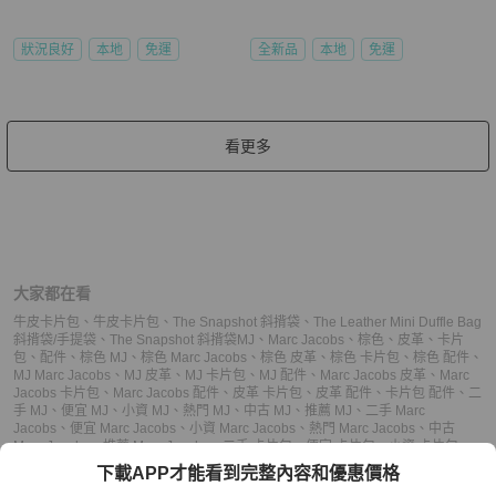
狀況良好
本地
免運
全新品
本地
免運
看更多
大家都在看
牛皮卡片包
、
牛皮卡片包
、
The Snapshot 斜揹袋
、
The Leather Mini Duffle Bag
斜揹袋/手提袋
、
The Snapshot 斜揹袋
MJ
、
Marc Jacobs
、
棕色
、
皮革
、
卡片
包
、
配件
、
棕色 MJ
、
棕色 Marc Jacobs
、
棕色 皮革
、
棕色 卡片包
、
棕色 配件
、
MJ Marc Jacobs
、
MJ 皮革
、
MJ 卡片包
、
MJ 配件
、
Marc Jacobs 皮革
、
Marc
Jacobs 卡片包
、
Marc Jacobs 配件
、
皮革 卡片包
、
皮革 配件
、
卡片包 配件
、
二
手 MJ
、
便宜 MJ
、
小資 MJ
、
熱門 MJ
、
中古 MJ
、
推薦 MJ
、
二手 Marc
Jacobs
、
便宜 Marc Jacobs
、
小資 Marc Jacobs
、
熱門 Marc Jacobs
、
中古
Marc Jacobs
、
推薦 Marc Jacobs
、
二手 卡片包
、
便宜 卡片包
、
小資 卡片包
、
熱門 卡片包
、
中古 卡片包
、
推薦 卡片包
、
二手 配件
、
便宜 配件
、
小資 配件
、
下載APP才能看到完整內容和優惠價格
熱門 配件
、
中古 配件
、
推薦 配件