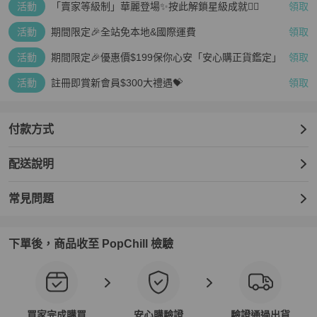
活動
「賣家等級制」華麗登場✨按此解鎖星級成就👆🏻
領取
活動
期間限定🎉全站免本地&國際運費
領取
活動
期間限定🎉優惠價$199保你心安「安心購正貨鑑定」
領取
活動
註冊即賞新會員$300大禮遇💝
領取
付款方式
配送說明
常見問題
下單後，商品收至 PopChill 檢驗
買家完成購買
安心購驗證
驗證通過出貨