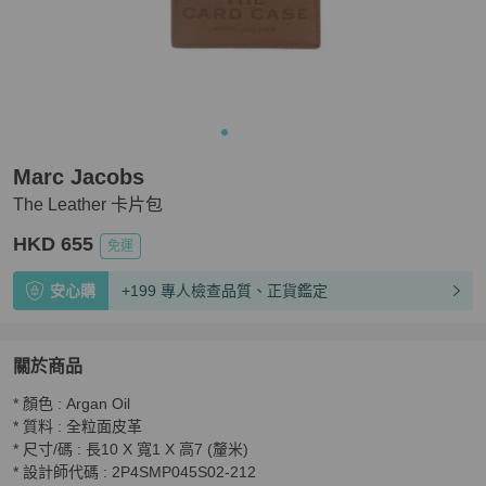
Marc Jacobs
The Leather 卡片包
HKD 655
免運
安心購
+199 專人檢查品質、正貨鑑定
關於商品
關於
* 顏色 : Argan Oil

The Leather 卡片包
商品詳情與購買須知
* 質料 : 全粒面皮革

* 尺寸/碼 : 長10 X 寬1 X 高7 (釐米)

* 設計師代碼 : 2P4SMP045S02-212
