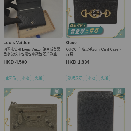
Louis Vuitton
Gucci
閒置未使用 Louis Vuitton路易威登黑
GUCCI 牛皮皮革Zumi Card Case卡
色水波紋卡包錢包零錢包 芯片款盒子
片套
塵袋
HKD 4,500
HKD 1,834
全新品
本地
免運
狀況良好
本地
免運