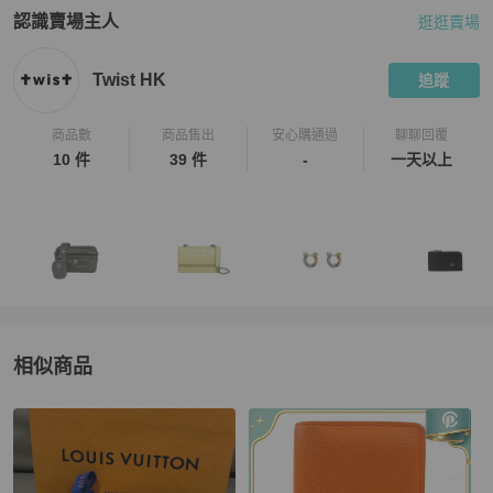
認識賣場主人
逛逛賣場
PopChill 拍拍圈嚴選賣家
Twist HK
介紹
Twist HK
追蹤
商品數
商品售出
安心購通過
聊聊回覆
10 件
39 件
-
一天以上
相似商品
更多相似
Marc Jacobs
女包
推薦精品