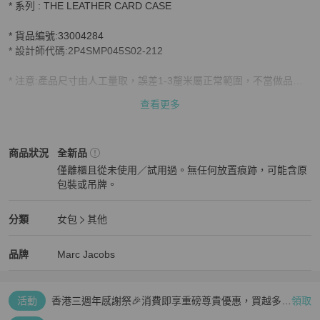
* 系列 : THE LEATHER CARD CASE

* 貨品編號:33004284

* 設計師代碼:2P4SMP045S02-212

* 注意:產品尺寸由人工量取，誤差1-3釐米屬正常範圍，不當做品質
問題

查看更多
圖片和實際產品之間可能出現顏色偏差

包裝:大多數產品都配有防塵袋。不包括品牌盒和真品卡

Marc Jacobs
女包
商品狀態與細節
商品狀況
全新品
僅離櫃且從未使用／試用過。無任何放置痕跡，可能含原
保修:此產品不包括任何保修服務，日常磨損也沒有保修
包裝或吊牌。
全新品
Marc Jacobs
女包
分類資訊
分類
女包
其他
女包
/
其他
推薦
Marc Jacobs
Marc Jacobs
精品
推薦清單
女包
品牌介紹
品牌
Marc Jacobs
活動
香港三週年感謝祭🎉消費即享重磅尊貴優惠，買越多、
領取
疊越多、賺越多🤑