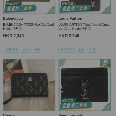
Balenciaga
Louis Vuitton
BALENCIAGA 羊皮皮革Le City Card
LOUIS VUITTON Taiga Pocket Organ
Holder卡片套
izer Card Holder卡片套
HKD 2,349
HKD 2,246
狀況良好
本地
免運
狀況良好
本地
免運
Chanel
Saint Laurent