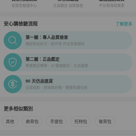
收貨至驗證中心
正品鑑定 品質檢查
平台發貨給買家
安心購檢驗流程
了解更多
PopChill拍拍圈正品驗證、安心購檢驗流程介紹
第一關：專人品質檢查
確認商品狀況、配件等 符合頁面描述
第二關：正品鑑定
專業鑑定團隊、AI 儀器鑑定、正品證書
90 天仿品退貨
出貨錄影、防掉換封條、雙重防護包裝
更多相似類別
更多
Marc Jacobs
女包
相似商品推薦
其他
肩背包
手提包
托特包
後背包