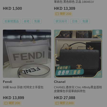
單肩包 黑色棕色 正品 186461V
HKD 1,500
HKD 13,309
現折 200
近新閒置品
本地
免運
狀況尚可
日本
免運
Fendi
Chanel
99新 fendi 芬迪 托特女士手提包
CHANEL香奈兒 Chic Affinity黑金荔枝
皮鏈條包手提單肩斜挎包
HKD 13,899
HKD 27,088
現折 200
現折 2,000