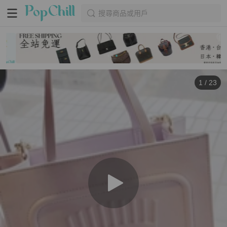
搜尋商品或用戶
1
/
23