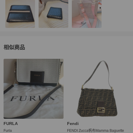
相似商品
更多相似
Chiara Ferragni
女包
推薦精品
FURLA
Fendi
Furla
FENDI Zucca帆布Mamma Baguette