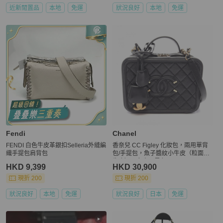
近新閒置品
本地
免運
狀況良好
本地
免運
Fendi
Chanel
FENDI 白色牛皮革銀扣Selleria外縫編
香奈兒 CC Figley 化妝包，兩用單背
織手提包肩背包
包/手提包，魚子醬紋小牛皮（粒面小
牛皮），女士，黑色，A93343
HKD 9,399
HKD 30,900
現折 200
現折 200
狀況良好
本地
免運
狀況良好
日本
免運