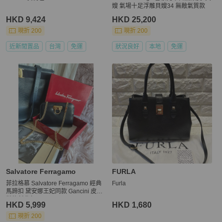
嫂 氣場十足浮雕貝嫂34 無敵氣質款
HKD 9,424
HKD 25,200
現折 200
現折 200
近新閒置品
台灣
免運
狀況良好
本地
免運
Salvatore Ferragamo
FURLA
菲拉格慕 Salvatore Ferragamo 經典
Furla
馬蹄扣 黛安娜王妃同款 Gancini 皮革
鏈條斜背包
HKD 5,999
HKD 1,680
現折 200