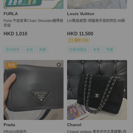
FURLA
Louis Vuitton
Furla 牛皮皮革Chain Shoulder鏈帶肩
LV/路易威登/ 棋盤格手提斜挎包 99新
背袋
HKD 1,010
HKD 11,500
現折 200
狀況良好
本地
免運
近新閒置品
本地
免運
降價
Prada
Chanel
PRADA斜肩包
Chanel vintage 香奈兒中古黑銀雙c貝