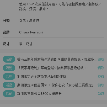
使用 1～2 次或僅試用過，可能有極輕微磨痕／髮絲紋／
刮痕／汙漬／氣味。
近新閒置品
Chiara Ferragni
女包
分類資訊
分類
女包
肩背包
女包
/
肩背包
推薦
Chiara Ferragni
Chiara Ferragni
精品
推薦清單
女包
品牌介紹
品牌
Chiara Ferragni
尺寸
單一尺寸
活動
香港三週年感謝祭🎉消費即享重磅尊貴優惠，買越多、
領取
疊越多、賺越多🤑
活動
「賣家等級制」華麗登場✨按此解鎖星級成就👆🏻
領取
活動
期間限定🎉全站免本地&國際運費
領取
活動
期間限定🎉優惠價$199保你心安「安心購正貨鑑定」
領取
活動
註冊即賞新會員$300大禮遇💝
領取