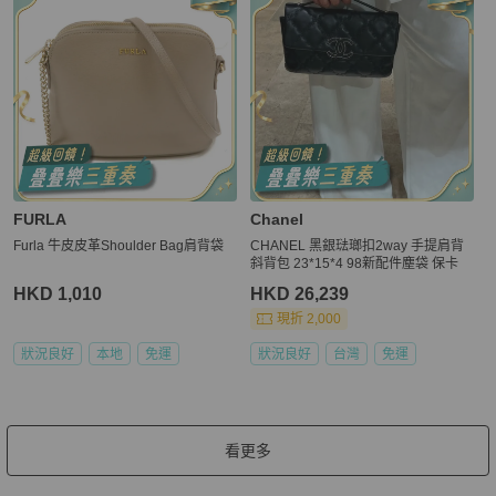
FURLA
Chanel
Furla 牛皮皮革Shoulder Bag肩背袋
CHANEL 黑銀琺瑯扣2way 手提肩背
斜背包 23*15*4 98新配件塵袋 保卡
HKD 1,010
HKD 26,239
現折 2,000
狀況良好
本地
免運
狀況良好
台灣
免運
看更多