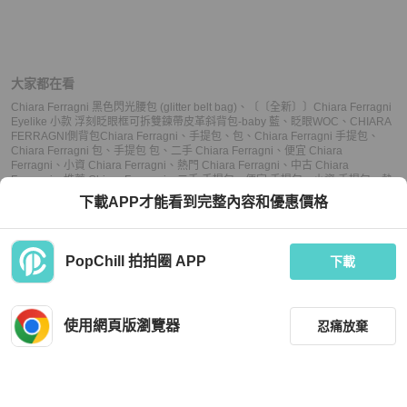
大家都在看
Chiara Ferragni 黑色閃光腰包 (glitter belt bag)
、
〔〔全新〕〕Chiara Ferragni
Eyelike 小款 浮刻眨眼框可拆雙鍊帶皮革斜背包-baby 藍
、
眨眼WOC
、
CHIARA
FERRAGNI側背包
Chiara Ferragni
、
手提包
、
包
、
Chiara Ferragni 手提包
、
Chiara Ferragni 包
、
手提包 包
、
二手 Chiara Ferragni
、
便宜 Chiara
Ferragni
、
小資 Chiara Ferragni
、
熱門 Chiara Ferragni
、
中古 Chiara
Ferragni
、
推薦 Chiara Ferragni
、
二手 手提包
、
便宜 手提包
、
小資 手提包
、
熱
門 手提包
、
中古 手提包
、
推薦 手提包
、
二手 包
、
便宜 包
、
小資 包
、
熱門 包
、
下載APP才能看到完整內容和優惠價格
中古 包
、
推薦 包
PopChill 拍拍圈 APP
下載
上架
使用網頁版瀏覽器
忍痛放棄
議價
購買
收藏
(
2
)
聊聊