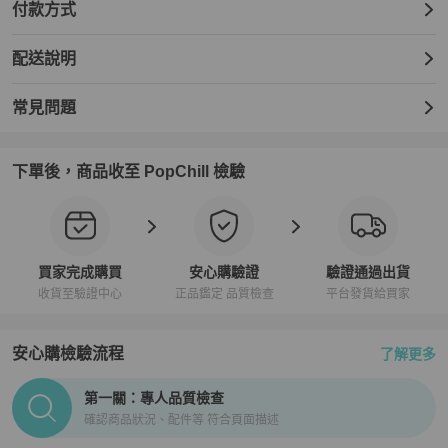
付款方式
配送說明
常見問題
下單後，商品收至 PopChill 檢驗
買家完成購買
安心購驗證
驗證通過出貨
收貨至驗證中心
正品鑑定 品質檢查
平台發貨給買家
安心購檢驗流程
了解更多
PopChill拍拍圈正品驗證、安心購檢驗流程介紹
第一關：專人品質檢查
確認商品狀況、配件等 符合頁面描述