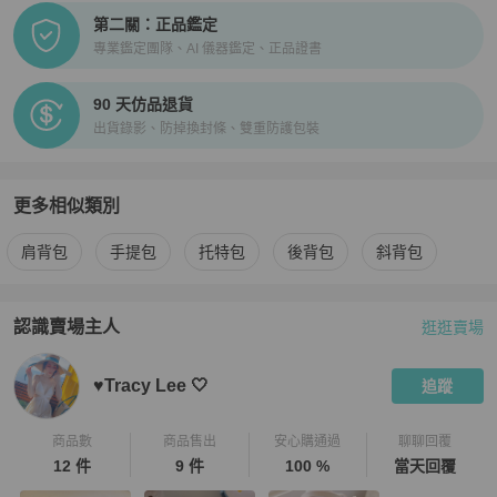
第二關：正品鑑定
專業鑑定團隊、AI 儀器鑑定、正品證書
90 天仿品退貨
出貨錄影、防掉換封條、雙重防護包裝
更多相似類別
更多
Chiara Ferragni
女包
相似商品推薦
肩背包
手提包
托特包
後背包
斜背包
認識賣場主人
逛逛賣場
PopChill 拍拍圈嚴選賣家
♥️Tracy Lee 🤍
介紹
♥️Tracy Lee 🤍
追蹤
商品數
商品售出
安心購通過
聊聊回覆
12 件
9 件
100 %
當天回覆