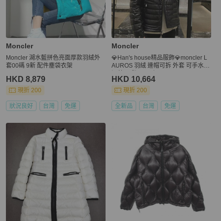
Moncler
Moncler
Moncler 湖水藍拼色亮面厚款羽絨外
💎Han's house精品服飾💎moncler L
套00碼 9新 配件塵袋衣架
AUROS 羽絨 連帽可拆 外套 可手水洗
深藍 現貨 2/4原價55800
HKD 8,879
HKD 10,664
現折 200
現折 200
狀況良好
台灣
免運
全新品
台灣
免運