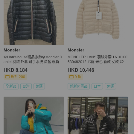
Moncler
Moncler
💎Han's house精品服飾💎Moncler D
MONCLER LANS 羽絨外套 1A10100
aniel 羽絨 外套 可手水洗 深藍 現貨 6
530482012 尼龍 米色 新款 女款 #2
原價48800
HKD 8,184
HKD 10,446
現折 200
9 折
全新品
台灣
免運
近新閒置品
日本
免運