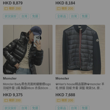
衣架
HKD 8,879
HKD 8,184
現折 200
現折 200
狀況良好
台灣
免運
全新品
台灣
免運
Moncler
Moncler
Moncler Bady黑色亮面刺繡徽標logo
💎Han's house精品服飾💎moncler 羊
羽絨外套 1碼 胸圍98cm 衣長60cm 9
毛 拼接 羽絨 外套 深藍 現貨S/L 原價
新 配件塵袋衣架
41800
HKD 9,375
HKD 7,688
現折 200
現折 200
狀況良好
台灣
免運
全新品
台灣
免運