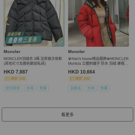
Moncler
Moncler
MONCLER羽絨衣 3碼 沒穿幾次很新
💎Han's house精品服飾💎MONCLER
(其他尺寸及顏色歡迎私訊)
Montcla 立體刺繡字 防水 羽絨 連帽
外套 紅 可水洗 現貨 5 原價72000
HKD 7,887
HKD 10,664
現折 200
現折 200
狀況良好
台灣
免運
全新品
台灣
免運
看更多