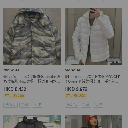
Moncler
Moncler
💎Han's house精品服飾💎moncler 聯
💎Han's house精品服飾💎 MONCLE
名 高機能 羽絨 連帽 可拆 外套 可水手
R Gliere 羽絨 連帽 外套 可手水洗 義
洗 現貨 1/2 原價63700
大利製 白 現貨 M 原價61200
HKD 8,432
HKD 9,672
現折 200
現折 200
全新品
台灣
免運
全新品
台灣
免運