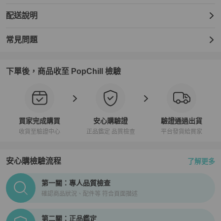
配送說明
常見問題
下單後，商品收至 PopChill 檢驗
買家完成購買
安心購驗證
驗證通過出貨
收貨至驗證中心
正品鑑定 品質檢查
平台發貨給買家
安心購檢驗流程
了解更多
PopChill拍拍圈正品驗證、安心購檢驗流程介紹
第一關：專人品質檢查
確認商品狀況、配件等 符合頁面描述
第二關：正品鑑定