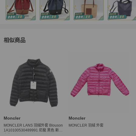
相似商品
更多相似
Moncler
女裝
推薦精品
Moncler
Moncler
MONCLER LANS 羽絨外套 Blouson
MONCLER 羽絨 外套
1A10100530489991 尼龍 黑色 新款
女款 #1