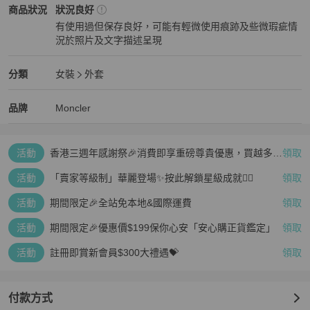
Moncler
女裝
商品狀態與細節
商品狀況
狀況良好
有使用過但保存良好，可能有輕微使用痕跡及些微瑕疵情
況於照片及文字描述呈現
狀況良好
Moncler
女裝
分類資訊
分類
女裝
外套
女裝
/
外套
推薦
Moncler
Moncler
精品
推薦清單
女裝
品牌介紹
品牌
Moncler
活動
香港三週年感謝祭🎉消費即享重磅尊貴優惠，買越多、
領取
疊越多、賺越多🤑
活動
「賣家等級制」華麗登場✨按此解鎖星級成就👆🏻
領取
活動
期間限定🎉全站免本地&國際運費
領取
活動
期間限定🎉優惠價$199保你心安「安心購正貨鑑定」
領取
活動
註冊即賞新會員$300大禮遇💝
領取
付款方式