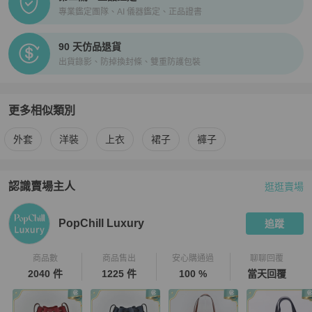
專業鑑定團隊、AI 儀器鑑定、正品證書
90 天仿品退貨
出貨錄影、防掉換封條、雙重防護包裝
更多相似類別
更多
Moncler
女裝
相似商品推薦
外套
洋裝
上衣
裙子
褲子
認識賣場主人
逛逛賣場
PopChill 拍拍圈嚴選賣家
PopChill Luxury
介紹
PopChill Luxury
追蹤
商品數
商品售出
安心購通過
聊聊回覆
2040 件
1225 件
100 %
當天回覆