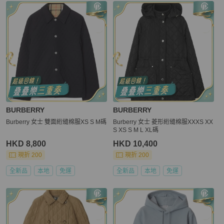
BURBERRY
BURBERRY
Burberry 女士 雙面絎縫棉服XS S M碼
Burberry 女士 菱形絎縫棉服XXXS XX
S XS S M L XL碼
HKD 8,800
HKD 10,400
現折 200
現折 200
全新品
本地
免運
全新品
本地
免運