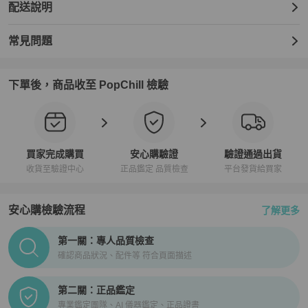
配送說明
常見問題
下單後，商品收至 PopChill 檢驗
買家完成購買
安心購驗證
驗證通過出貨
收貨至驗證中心
正品鑑定 品質檢查
平台發貨給買家
安心購檢驗流程
了解更多
PopChill拍拍圈正品驗證、安心購檢驗流程介紹
第一關：專人品質檢查
確認商品狀況、配件等 符合頁面描述
第二關：正品鑑定
專業鑑定團隊、AI 儀器鑑定、正品證書