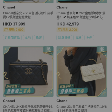
Chanel
Chanel
Chanel香奈兒 26c 米色 荔枝紋牛皮手
Chanel香奈兒🖤 26C金色浮雕雙C菠
提LP長飯盒包化妝包
蘿扣 💕 奶茶色🤎 飯盒包 99新💕 芯片
款💗 尺寸：16×13cm 附件：2026年
HKD 37,999
HKD 42,979
購證
現折 2,000
現折 2,000
近新閒置品
本地
免運
狀況良好
台灣
免運
Chanel
Chanel
CHANEL 24K長盒子化妝包帶鏡子16.
Chanel 23p白色彩虹手柄鏈條包 19*8
5黑色荔枝羊皮鐳射標荔枝紋金扣單皮
*14 98新配件塵袋 購證