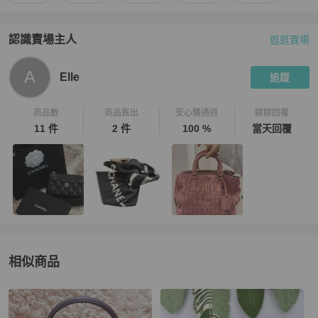
認識賣場主人
逛逛賣場
PopChill 拍拍圈嚴選賣家
Elle
介紹
A
Elle
追蹤
商品數
商品售出
安心購通過
聊聊回覆
11 件
2 件
100 %
當天回覆
相似商品
更多相似
Chanel
女包
推薦精品