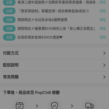
活動
香港三週年感謝祭🎉消費即享重磅尊貴優惠，買越多、
領取
疊越多、賺越多🤑
活動
「賣家等級制」華麗登場✨按此解鎖星級成就👆🏻
領取
活動
期間限定🎉全站免本地&國際運費
領取
活動
期間限定🎉優惠價$199保你心安「安心購正貨鑑定」
領取
活動
註冊即賞新會員$300大禮遇💝
領取
付款方式
配送說明
常見問題
下單後，商品收至 PopChill 檢驗