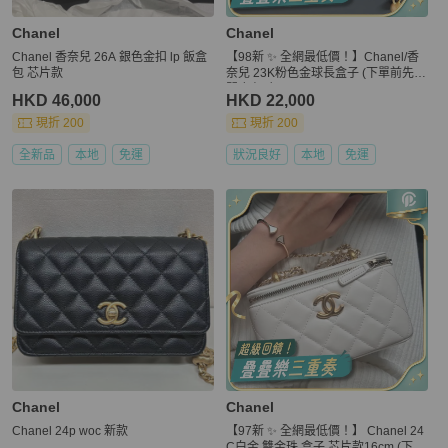
Chanel
Chanel
Chanel 香奈兒 26A 銀色金扣 lp 飯盒
【98新 ✨ 全網最低價！】Chanel/香
包 芯片款
奈兒 23K粉色金球長盒子 (下單前先詢
問庫存❗️❗️）
HKD 46,000
HKD 22,000
現折 200
現折 200
全新品
本地
免運
狀況良好
本地
免運
Chanel
Chanel
Chanel 24p woc 新款
【97新 ✨ 全網最低價！】 Chanel 24
C白金 雙金珠 盒子 芯片款16cm (下單