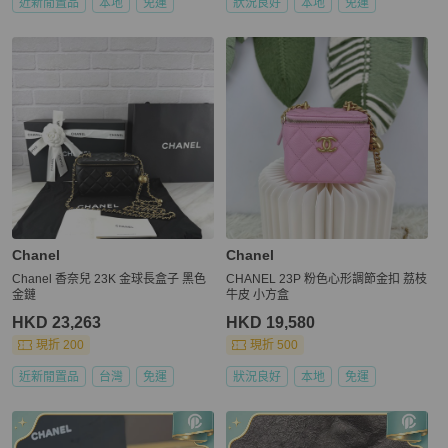
近新閒置品
本地
免運
狀況良好
本地
免運
Chanel
Chanel
Chanel 香奈兒 23K 金球長盒子 黑色
CHANEL 23P 粉色心形調節金扣 荔枝
金鏈
牛皮 小方盒
HKD 23,263
HKD 19,580
現折 200
現折 500
近新閒置品
台灣
免運
狀況良好
本地
免運