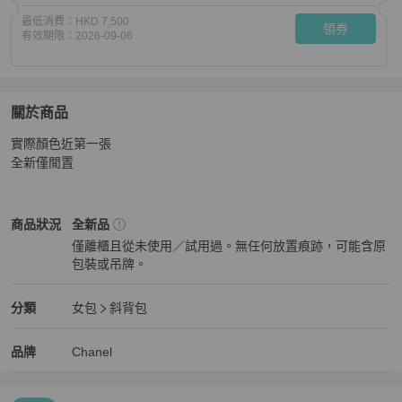
最低消費：
HKD 7,500
領券
有效期限：
2026-09-06
關於商品
關於
實際顏色近第一張

Chanel 23p 米色拼焦糖色 長盒子
商品詳情與購買須知
全新僅閒置
Chanel
女包
商品狀態與細節
商品狀況
全新品
僅離櫃且從未使用／試用過。無任何放置痕跡，可能含原
包裝或吊牌。
全新品
Chanel
女包
分類資訊
分類
女包
斜背包
女包
/
斜背包
推薦
Chanel
Chanel
精品
推薦清單
女包
品牌介紹
品牌
Chanel