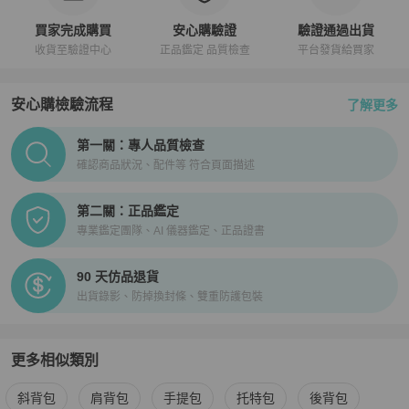
買家完成購買
安心購驗證
驗證通過出貨
收貨至驗證中心
正品鑑定 品質檢查
平台發貨給買家
安心購檢驗流程
了解更多
PopChill拍拍圈正品驗證、安心購檢驗流程介紹
第一關：專人品質檢查
確認商品狀況、配件等 符合頁面描述
第二關：正品鑑定
專業鑑定團隊、AI 儀器鑑定、正品證書
90 天仿品退貨
出貨錄影、防掉換封條、雙重防護包裝
更多相似類別
更多
Chanel
女包
相似商品推薦
斜背包
肩背包
手提包
托特包
後背包