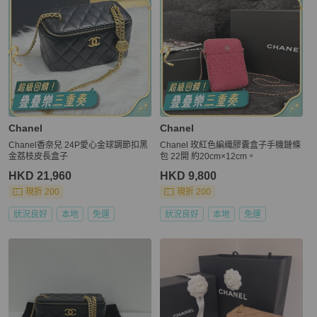
Chanel
Chanel
Chanel香奈兒 24P愛心金球調節扣黑
Chanel 玫紅色編織膠囊盒子手機鏈條
金荔枝皮長盒子
包 22開 約20cm×12cm。
HKD 21,960
HKD 9,800
現折 200
現折 200
狀況良好
本地
免運
狀況良好
本地
免運