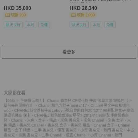
前先詢問庫存❗️❗️）
HKD 35,000
HKD 26,340
現折 200
現折 2,000
狀況良好
本地
免運
狀況良好
本地
免運
看更多
大家都在看
【96新 ✨ 全網最低價！】 Chanel 香奈兒 CF櫻花粉 牛皮 限量金幣 鏈條包（下
單前先詢問庫存❗️）
、
Chanel 粉色方胖子 mini cf 17
、
Chanel 黑金牛皮相機包
woc
、
CHANEL藍金荔枝牛皮Leboy小號肩背斜背包20*12*7 98新配件盒子 塵袋
購證毛氈布 保卡
、
CHANEL 粉色鏡面漆皮星星包20*14*4 98新配件塵袋
香奈
兒
、
Chanel
、
米色
、
盒子
、
精品
、
米色 香奈兒
、
米色 Chanel
、
米色 盒子
、
米
色 精品
、
香奈兒 Chanel
、
香奈兒 盒子
、
香奈兒 精品
、
Chanel 盒子
、
Chanel
精品
、
盒子 精品
、
二手 香奈兒
、
便宜 香奈兒
、
小資 香奈兒
、
熱門 香奈兒
、
中古
香奈兒
、
推薦 香奈兒
、
二手 Chanel
、
便宜 Chanel
、
小資 Chanel
、
熱門