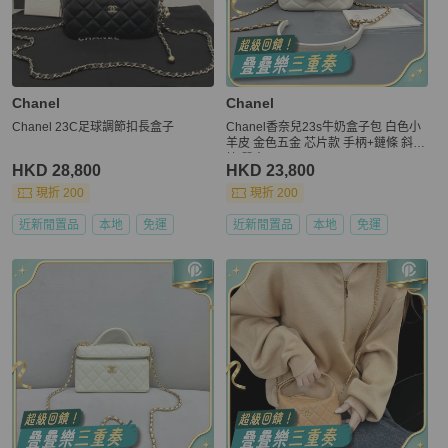
Chanel
Chanel
Chanel 23C足球調節扣長盒子
Chanel香奈兒23s牛奶盒子包 白色小
羊皮 金色五金 芯片款 手柄+鏈條 斜
挎/單肩兩用
HKD 28,800
HKD 23,800
現折 200
現折 200
近新閒置品
本地
免運
近新閒置品
本地
免運