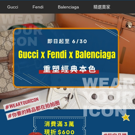
Gucci
Fendi
Balenciaga
精選賣家