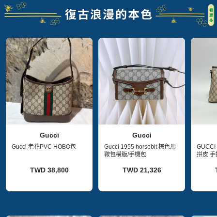
Gucci
Gucci
Gucci 老花PVC HOBO包
Gucci 1955 horsebit 棕色馬
GUCCI
鞍包橫版/手機包
拼皮 
32*9*2
TWD 38,800
TWD 21,326