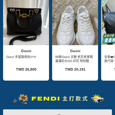
Gucci
Gucci
Gucci 手提兩用包🩷🩷
99新Gucci 古馳 老花老爹鞋
全新❤️G
滿滿的大GG 印花 特別酷 男
旅行袋
女同款
紅藍織
TWD 26,800
TWD 20,191
身旅行