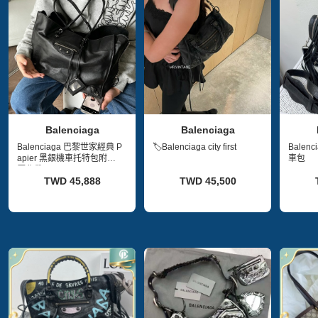
Balenciaga
Balenciaga
Balenciaga 巴黎世家經典 P
🏷Balenciaga city first
Balen
apier 黑銀機車托特包附原
車包
厰背帶👵🏻
TWD 45,888
TWD 45,500