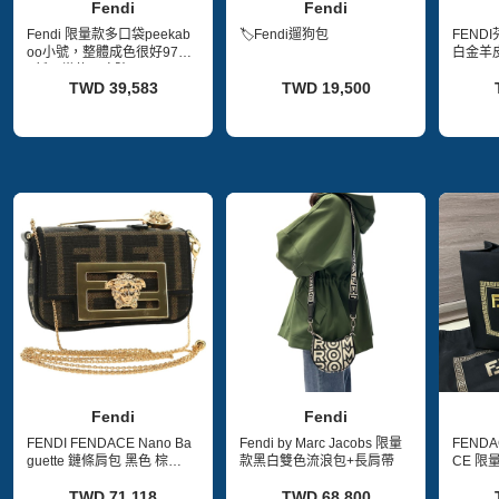
Fendi
Fendi
Fendi 限量款多口袋peekab
🏷Fendi遛狗包
FENDI
oo小號，整體成色很好97-9
白金羊皮
8新正常使用痕跡
TWD 39,583
TWD 19,500
Fendi
Fendi
FENDI FENDACE Nano Ba
Fendi by Marc Jacobs 限量
FENDA
guette 鏈條肩包 黑色 棕色
款黑白雙色流浪包+長肩帶
CE 限
正品 190223SAM
TWD 71,118
TWD 68,800