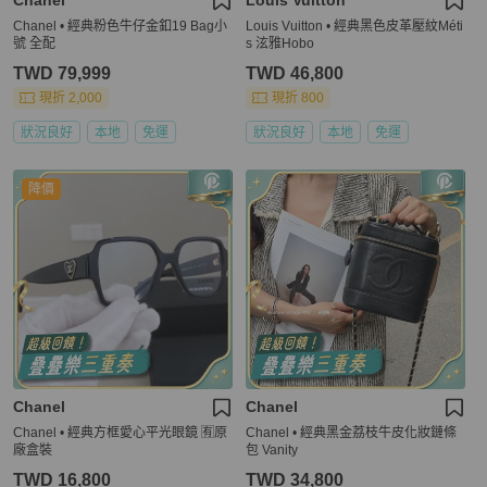
Chanel
Louis Vuitton
Chanel • 經典粉色牛仔金釦19 Bag小
Louis Vuitton • 經典黑色皮革壓紋Méti
號 全配
s 泫雅Hobo
TWD 79,999
TWD 46,800
現折 2,000
現折 800
狀況良好
本地
免運
狀況良好
本地
免運
降價
Chanel
Chanel
Chanel • 經典方框愛心平光眼鏡 🈶原
Chanel • 經典黑金荔枝牛皮化妝鏈條
廠盒裝
包 Vanity
TWD 16,800
TWD 34,800