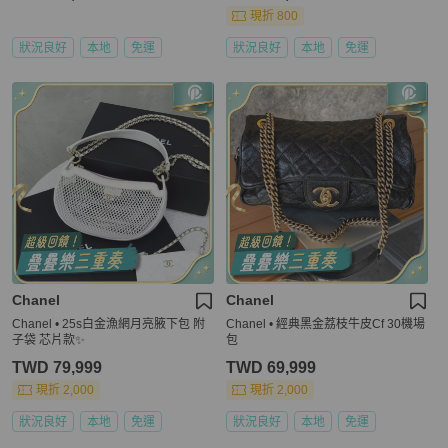
現折 800
狀況良好
本地
免運
狀況良好
本地
免運
Chanel
Chanel
Chanel • 25s白金漁網月亮腋下包 附
Chanel • 經典黑金荔枝牛皮Cf 30機場
子袋 芯片款✨
包
TWD 79,999
TWD 69,999
現折 2,000
現折 2,000
狀況良好
本地
免運
狀況良好
本地
免運