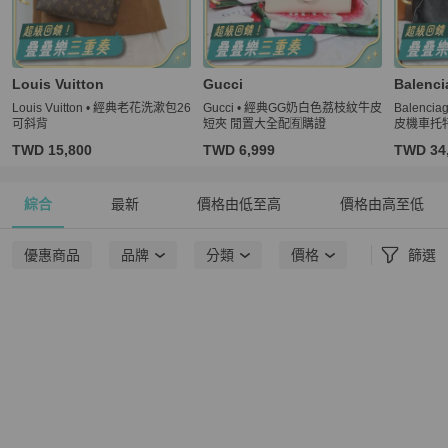
Louis Vuitton
Gucci
Balenci
Louis Vuitton • 經典老花洗漱包26
Gucci • 經典GG奶白色荔枝紋牛皮
Balenci
可斜背
短夾 閒置大全配🈶購證
皮機車托
TWD 15,800
TWD 6,999
TWD 34
綜合
最新
價格由低至高
價格由高至低
優惠商品
品牌
分類
價格
篩選