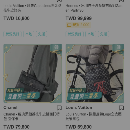
Louis Vuitton • 經典Capucines黑金荔
Hermes • 冰川白拼淺藍帆布銀釦Gard
枝牛皮短夾
en Party 30
TWD 16,800
TWD 99,999
現折 2,000
狀況良好
本地
免運
狀況良好
本地
免運
Chanel
Louis Vuitton
Chanel • 經典黑銀荔枝牛皮雙面托特
Louis Vuitton • 限量反轉Logo全皮壓
包 🈶保卡
紋後背包
TWD 79,800
TWD 69,800