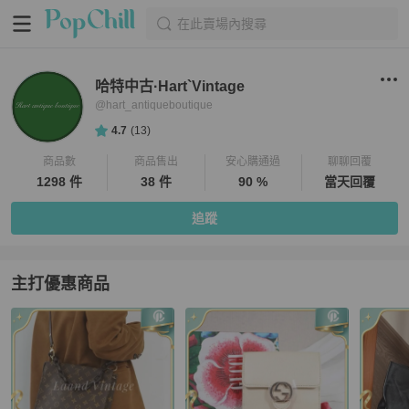
在此賣場內搜尋
哈特中古·Hart`Vintage
@
hart_antiqueboutique
4.7
(
13
)
商品數
商品售出
安心購通過
聊聊回覆
1298 件
38 件
90 %
當天回覆
追蹤
主打優惠商品