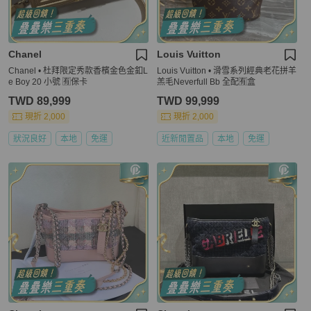
Chanel
Louis Vuitton
Chanel • 杜拜限定秀款香檳金色金釦L
Louis Vuitton • 滑雪系列經典老花拼羊
e Boy 20 小號 🈶保卡
羔毛Neverfull Bb 全配🈶盒
TWD 89,999
TWD 99,999
現折 2,000
現折 2,000
狀況良好
本地
免運
近新閒置品
本地
免運