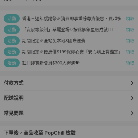
活動
香港三週年感謝祭🎉消費即享重磅尊貴優惠，買越多、
領取
疊越多、賺越多🤑
活動
「賣家等級制」華麗登場✨按此解鎖星級成就👆🏻
領取
活動
期間限定🎉全站免本地&國際運費
領取
活動
期間限定🎉優惠價$199保你心安「安心購正貨鑑定」
領取
活動
註冊即賞新會員$300大禮遇💝
領取
付款方式
配送說明
常見問題
下單後，商品收至 PopChill 檢驗