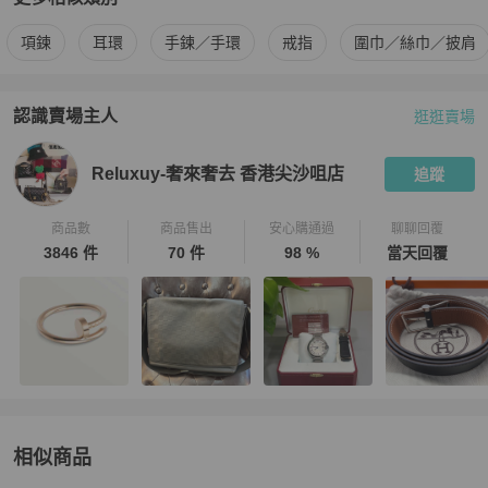
更多
Chanel
女士配件
相似商品推薦
項鍊
耳環
手鍊／手環
戒指
圍巾／絲巾／披肩
認識賣場主人
逛逛賣場
PopChill 拍拍圈嚴選賣家
Reluxuy-奢來奢去 香港尖沙咀店
介
Reluxuy-奢來奢去 香港尖沙咀店
追蹤
商品數
商品售出
安心購通過
聊聊回覆
3846 件
70 件
98 %
當天回覆
相似商品