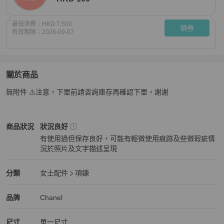
最低消費：
HKD 7,500
領券
有效期限：
2026-09-07
關於商品
關於
無附件 ⚠️注意，下單前請咨詢庫存再確認下單，謝謝
98新🆕Chanel香奈兒 中古大雙C葡萄藤粗金項鍊 絕版
Chanel
女士配件
商品狀態與細節
商品狀況
狀況良好
有使用過但保存良好，可能有輕微使用痕跡及些微瑕疵情
況於照片及文字描述呈現
狀況良好
Chanel
女士配件
分類資訊
分類
女士配件
項鍊
女士配件
/
項鍊
推薦
Chanel
Chanel
精品
推薦清單
女士配件
品牌介紹
品牌
Chanel
尺寸
單一尺寸