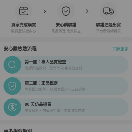
買家完成購買
安心購驗證
驗證通過出貨
收貨至驗證中心
正品鑑定 品質檢查
平台發貨給買家
安心購檢驗流程
了解更多
PopChill拍拍圈正品驗證、安心購檢驗流程介紹
第一關：專人品質檢查
確認商品狀況、配件等 符合頁面描述
第二關：正品鑑定
專業鑑定團隊、AI 儀器鑑定、正品證書
90 天仿品退貨
出貨錄影、防掉換封條、雙重防護包裝
更多相似類別