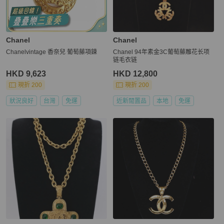
Chanel
Chanel
Chanelvintage 香奈兒 葡萄藤項鍊
Chanel 94年素金3C葡萄藤雕花长项
链毛衣链
HKD 9,623
HKD 12,800
現折 200
現折 200
狀況良好
台灣
免運
近新閒置品
本地
免運