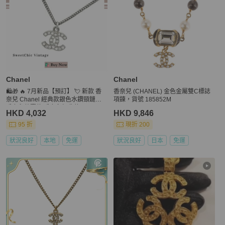
Chanel
Chanel
🛍️🎁 🔥 7月新品【預訂】 💘 新款 香
香奈兒 (CHANEL) 金色金屬雙C標誌
奈兒 Chanel 經典款銀色水鑽頸鏈🔥
項鍊，貨號 185852M
香奈兒熱賣款 香奈兒經典款 CHANEL
HKD 4,032
HKD 9,846
NECKLACE
95 折
現折 200
狀況良好
本地
免運
狀況良好
日本
免運