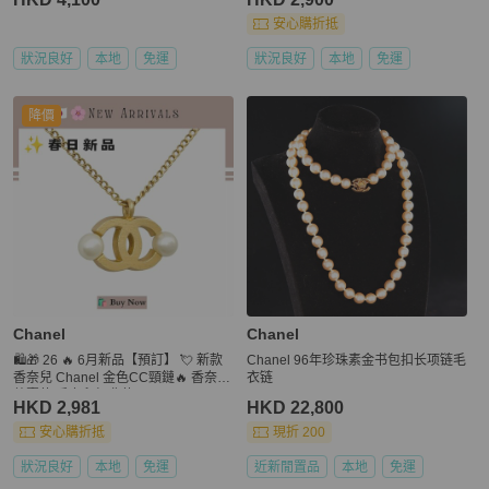
安心購折抵
狀況良好
本地
免運
狀況良好
本地
免運
降價
Chanel
Chanel
🛍️🎁 26 🔥 6月新品【預訂】 💘 新款
Chanel 96年珍珠素金书包扣长项链毛
香奈兒 Chanel 金色CC頸鏈🔥 香奈兒
衣链
熱賣款 香奈兒經典款 CHANEL NECK
HKD 2,981
HKD 22,800
LACE
安心購折抵
現折 200
狀況良好
本地
免運
近新閒置品
本地
免運