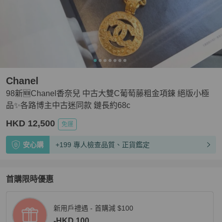
Chanel
98新🆕Chanel香奈兒 中古大雙C葡萄藤粗金項鍊 絕版小極
品✨各路博主中古迷同款 鏈長約68c
HKD 12,500
免運
安心購
+199 專人檢查品質、正貨鑑定
首購限時優惠
新用戶禮遇 - 首購減 $100
-HKD 100