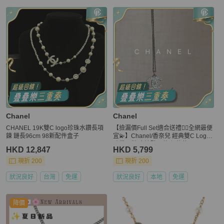
Chanel
Chanel
CHANEL 19K雙C logo珍珠水鑽長項
【撿漏價Full Set適合送禮👍🏻全網最便
鍊 鏈長96cm 98新配件盒子
宜💫】Chanel/香奈兒 經典雙C Logo
碎鑽項鏈 金泫雅同款 保值款
HKD 12,847
HKD 5,799
現折 200
現折 200
狀況良好
台灣
免運
狀況良好
本地
免運
降價