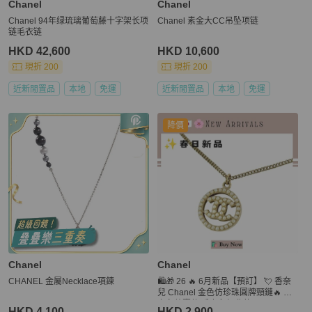
Chanel
Chanel
Chanel 94年绿琉璃葡萄藤十字架长项
Chanel 素金大CC吊坠项链
链毛衣链
HKD 42,600
HKD 10,600
現折 200
現折 200
近新閒置品
本地
免運
近新閒置品
本地
免運
降價
Chanel
Chanel
CHANEL 金屬Necklace項鍊
🛍️🎁 26 🔥 6月新品【預訂】 💘 香奈
兒 Chanel 金色仿珍珠圓牌頸鏈🔥 香
奈兒熱賣款 香奈兒經典款
HKD 4,100
HKD 2,900