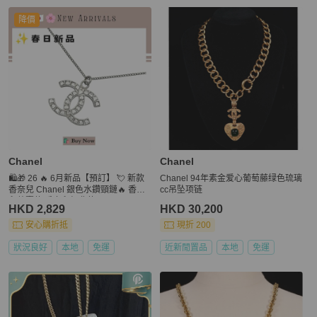
更多相似
Chanel
女士配件
推薦精品
降價
Chanel
Chanel
🛍️🎁 26 🔥 6月新品【預訂】 💘 新款
Chanel 94年素金爱心葡萄藤绿色琉璃
香奈兒 Chanel 銀色水鑽頸鏈🔥 香奈
cc吊坠项链
兒熱賣款 香奈兒經典款 CHANEL NE
HKD 2,829
HKD 30,200
CKLACE
安心購折抵
現折 200
狀況良好
本地
免運
近新閒置品
本地
免運