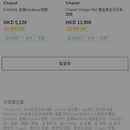
Chanel
Chanel
CHANEL 金屬Necklace項鍊
Chanel Vintage 95A 鍍金素金花花長
頸鏈
HKD 5,130
HKD 13,900
現折 200
現折 200
狀況良好
本地
免運
狀況良好
本地
免運
看更多
大家都在看
Chanel 24C 金色星星珍珠項鏈
、
Chanel 金色雙C logo倒三角吊墜項鍊
、
CHANEL23P綠寶石星星項鍊雙C滿鑽 鏈長50cm 墜長5cm 98新配件塵袋
、
CHANEL 金屬Necklace項鍊
、
CHANEL 金屬Necklace項鍊
香奈兒
、
Chanel
、
金
、
金屬
、
項鍊
、
飾品
、
金 香奈兒
、
金 Chanel
、
金 金屬
、
金 項鍊
、
金 飾品
、
香奈兒 Chanel
、
香奈兒 金屬
、
香奈兒 項鍊
、
香奈兒 飾品
、
Chanel 金屬
、