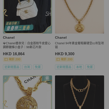
Chanel
Chanel
💎Chanel香奈兒｜白金荔枝牛皮愛心
Chanel 94年素金葡萄藤镂空cc吊坠项
調節鏈條小盒子｜98新芯片款
链
HKD 16,864
HKD 9,300
現折 200
現折 200
近新閒置品
台灣
免運
近新閒置品
本地
免運