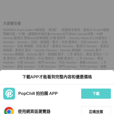
大家都在看
HERMES Paris loafer H樂福鞋 （黑/銀）
、
閒置新未使用，愛馬仕 Hoxton粗跟
瑪麗珍鞋，37碼
、
[農曆新年福利🧧] Hermes白牛皮Isle Sandal涼鞋
、
99新
Hermes愛馬仕 黑色kelly扣樂福鞋 37碼 無附件
、
Hermes Heels EU 38
愛馬仕
、
Hermès
、
Hermes
、
白色
、
樂福鞋
、
鞋子
、
白色 愛馬仕
、
白色 Hermès
、
白色
Hermes
、
白色 樂福鞋
、
白色 鞋子
、
愛馬仕 Hermès
、
愛馬仕 Hermes
、
愛馬仕
樂福鞋
、
愛馬仕 鞋子
、
Hermès Hermes
、
Hermès 樂福鞋
、
Hermès 鞋子
、
Hermes 樂福鞋
、
Hermes 鞋子
、
樂福鞋 鞋子
、
二手 愛馬仕
、
便宜 愛馬仕
、
小
資 愛馬仕
、
熱門 愛馬仕
、
中古 愛馬仕
、
推薦 愛馬仕
、
二手 Hermès
、
便宜
Hermès
、
小資 Hermès
、
熱門 Hermès
、
中古 Hermès
、
推薦 Hermès
、
二手
Hermes
、
便宜 Hermes
、
小資 Hermes
、
熱門 Hermes
、
中古 Hermes
、
推薦
Hermes
、
二手 樂福鞋
、
便宜 樂福鞋
、
小資 樂福鞋
、
熱門 樂福鞋
、
中古 樂福
鞋
、
推薦 樂福鞋
、
二手 鞋子
、
便宜 鞋子
、
小資 鞋子
、
熱門 鞋子
、
中古 鞋子
、
下載APP才能看到完整內容和優惠價格
推薦 鞋子
PopChill 拍拍圈 APP
下載
上架
使用網頁版瀏覽器
忍痛放棄