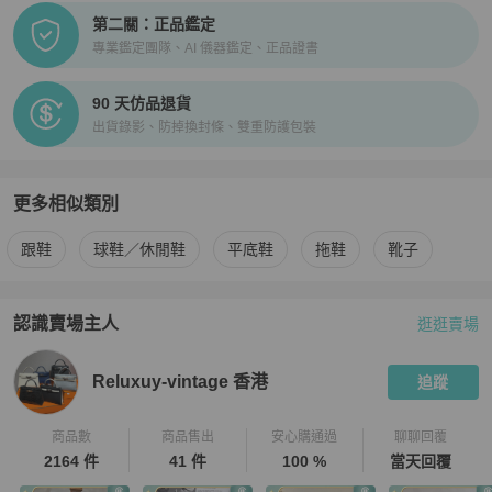
第二關：正品鑑定
專業鑑定團隊、AI 儀器鑑定、正品證書
90 天仿品退貨
出貨錄影、防掉換封條、雙重防護包裝
更多相似類別
更多
Hermès
女鞋
相似商品推薦
跟鞋
球鞋／休閒鞋
平底鞋
拖鞋
靴子
認識賣場主人
逛逛賣場
PopChill 拍拍圈嚴選賣家
Reluxuy-vintage 香港
介紹
Reluxuy-vintage 香港
追蹤
商品數
商品售出
安心購通過
聊聊回覆
2164 件
41 件
100 %
當天回覆