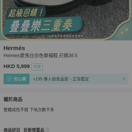
Hermès
Hermes愛馬仕白色樂福鞋 尺碼38.5
HKD 5,999
免運
安心購
+199 專人檢查品質、正貨鑑定
關於商品
關於
整體成色不錯 下地次數不多
Hermes愛馬仕白色樂福鞋 尺碼38.5
商品詳情與購買須知
Hermès
女鞋
商品狀態與細節
商品狀況
近新閒置品