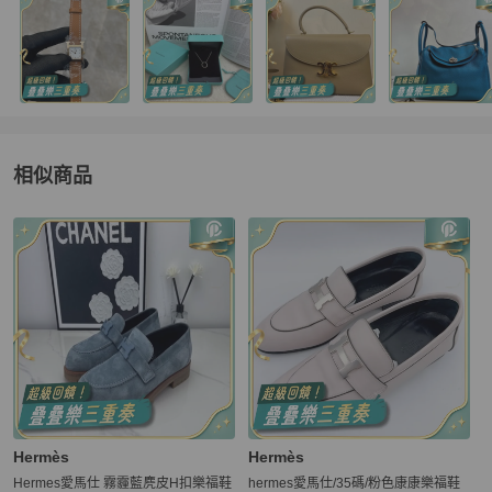
相似商品
更多相似
Hermès
女鞋
推薦精品
Hermès
Hermès
Hermes愛馬仕 霧霾藍麂皮H扣樂福鞋
hermes愛馬仕/35碼/粉色康康樂福鞋