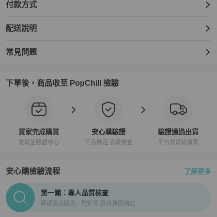
付款方式
配送說明
常見問題
下單後，商品收至 PopChill 檢驗
買家完成購買
安心購驗證
驗證通過出貨
收貨至驗證中心
正品鑑定 品質檢查
平台發貨給買家
安心購檢驗流程
了解更多
PopChill拍拍圈正品驗證、安心購檢驗流程介紹
第一關：專人品質檢查
確認商品狀況、配件等 符合頁面描述