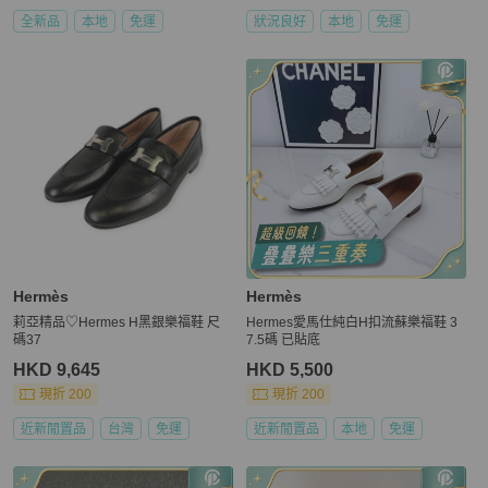
全新品
本地
免運
狀況良好
本地
免運
Hermès
Hermès
莉亞精品♡Hermes H黑銀樂福鞋 尺
Hermes愛馬仕純白H扣流蘇樂福鞋 3
碼37
7.5碼 已貼底
HKD 9,645
HKD 5,500
現折 200
現折 200
近新閒置品
台灣
免運
近新閒置品
本地
免運