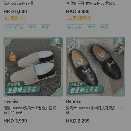
仕Ancora白色37碼
件 休閒單鞋 女款 白色 尺碼36.5
HKD 6,600
HKD 4,880
現折 200
安心購折抵
近新閒置品
本地
免運
狀況良好
本地
免運
Hermès
Hermès
閒置 Hermes愛馬仕拼色漁夫鞋 尺
愛馬仕/Hermes 樂福鞋皮鞋銀扣 36.5
碼：39 碼🧡
碼
HKD 3,999
HKD 2,299