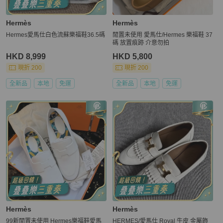
Hermès
Hermès
Hermes愛馬仕白色流蘇樂福鞋36.5碼
閒置未使用 愛馬仕/Hermes 樂福鞋 37
碼 放置痕跡 介意勿拍
HKD 8,999
HKD 5,800
現折 200
現折 200
全新品
本地
免運
全新品
本地
免運
Hermès
Hermès
99新閒置未使用 Hermes樂福鞋愛馬
HERMES/愛馬仕 Royal 牛皮 金屬飾