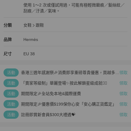
使用 1～2 次或僅試用過，可能有極輕微磨痕／髮絲紋／
刮痕／汙漬／氣味。
近新閒置品
Hermès
女鞋
分類資訊
分類
女鞋
跟鞋
女鞋
/
跟鞋
推薦
Hermès
Hermès
精品
推薦清單
女鞋
品牌介紹
品牌
Hermès
尺寸
EU
38
活動
香港三週年感謝祭🎉消費即享重磅尊貴優惠，買越多、
領取
疊越多、賺越多🤑
活動
「賣家等級制」華麗登場✨按此解鎖星級成就👆🏻
領取
活動
期間限定🎉全站免本地&國際運費
領取
活動
期間限定🎉優惠價$199保你心安「安心購正貨鑑定」
領取
活動
註冊即賞新會員$300大禮遇💝
領取