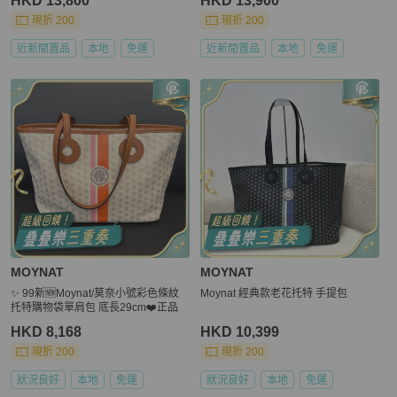
HKD 13,800
HKD 13,900
現折 200
現折 200
近新閒置品
本地
免運
近新閒置品
本地
免運
MOYNAT
MOYNAT
✨ 99新🆕Moynat/莫奈小號彩色條紋
Moynat 經典款老花托特 手提包
托特購物袋單肩包 底長29cm❤️正品
HKD 8,168
HKD 10,399
現折 200
現折 200
狀況良好
本地
免運
狀況良好
本地
免運