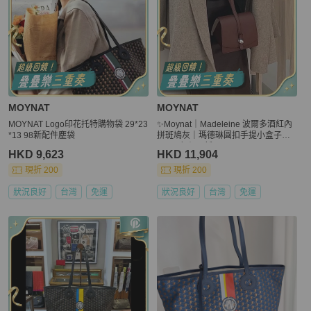
MOYNAT
MOYNAT
MOYNAT Logo印花托特購物袋 29*23
✨Moynat｜Madeleine 波爾多酒紅內
*13 98新配件塵袋
拼斑鳩灰｜瑪德琳圓扣手提小盒子｜e
psom皮｜99新
HKD 9,623
HKD 11,904
現折 200
現折 200
狀況良好
台灣
免運
狀況良好
台灣
免運