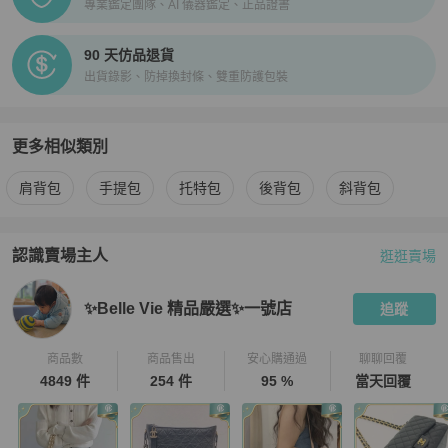
專業鑑定團隊、AI 儀器鑑定、正品證書
90 天仿品退貨
出貨錄影、防掉換封條、雙重防護包裝
更多相似類別
更多
MOYNAT
女包
相似商品推薦
肩背包
手提包
托特包
後背包
斜背包
認識賣場主人
逛逛賣場
PopChill 拍拍圈嚴選賣家
✨Belle Vie 精品嚴選✨一號店
介紹
✨Belle Vie 精品嚴選✨一號店
追蹤
商品數
商品售出
安心購通過
聊聊回覆
4849 件
254 件
95 %
當天回覆