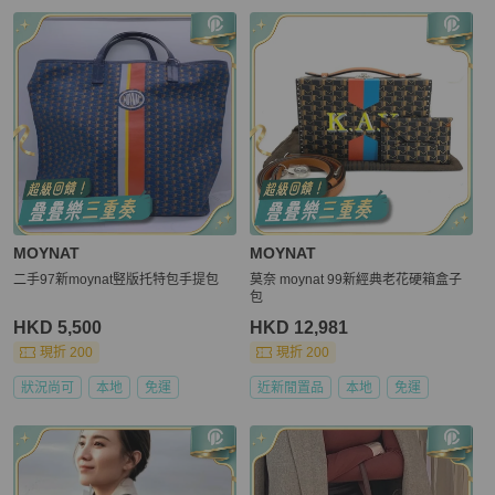
MOYNAT
MOYNAT
二手97新moynat竪版托特包手提包
莫奈 moynat 99新經典老花硬箱盒子
包
HKD 5,500
HKD 12,981
現折 200
現折 200
狀況尚可
本地
免運
近新閒置品
本地
免運