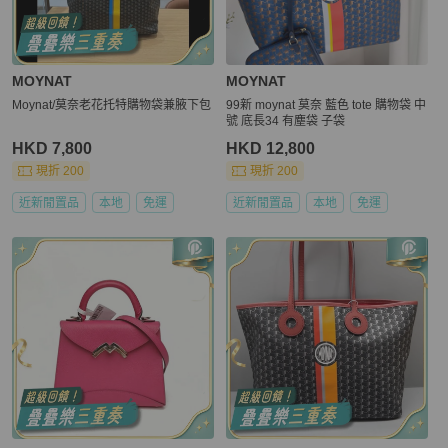
MOYNAT
MOYNAT
Moynat/莫奈老花托特購物袋兼腋下包
99新 moynat 莫奈 藍色 tote 購物袋 中
號 底長34 有塵袋 子袋
HKD 7,800
HKD 12,800
現折 200
現折 200
近新閒置品
本地
免運
近新閒置品
本地
免運