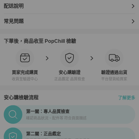
配送說明
常見問題
下單後，商品收至 PopChill 檢驗
買家完成購買
安心購驗證
驗證通過出貨
收貨至驗證中心
正品鑑定 品質檢查
平台發貨給買家
安心購檢驗流程
了解更多
PopChill拍拍圈正品驗證、安心購檢驗流程介紹
第一關：專人品質檢查
確認商品狀況、配件等 符合頁面描述
第二關：正品鑑定