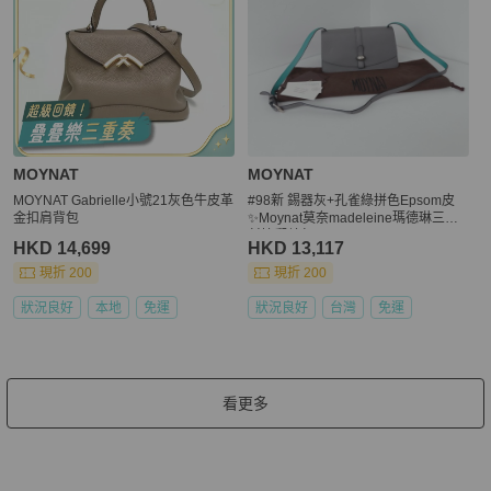
MOYNAT
MOYNAT
MOYNAT Gabrielle小號21灰色牛皮革
#98新 錫器灰+孔雀綠拼色Epsom皮
金扣肩背包
✨Moynat莫奈madeleine瑪德琳三角
斜挎郵差包
HKD 14,699
HKD 13,117
現折 200
現折 200
狀況良好
本地
免運
狀況良好
台灣
免運
看更多