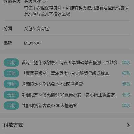
MOYNAT
女包
商品狀態與細節
商品狀況
狀況良好
再次感謝您的配合與體諒 🙏

有使用過但保存良好，可能有輕微使用痕跡及些微瑕疵情
況於照片及文字描述呈現
💳 支援 零卡分期付款，歡迎隨時私訊洽詢！

狀況良好
⚠️ 注意事項：二手商品售出後恕不接受退換貨，敬請理解。
MOYNAT
女包
分類資訊
分類
女包
肩背包
女包
/
肩背包
推薦
MOYNAT
MOYNAT
精品
推薦清單
女包
品牌介紹
品牌
MOYNAT
活動
香港三週年感謝祭🎉消費即享重磅尊貴優惠，買越多、
領取
疊越多、賺越多🤑
活動
「賣家等級制」華麗登場✨按此解鎖星級成就👆🏻
領取
活動
期間限定🎉全站免本地&國際運費
領取
活動
期間限定🎉優惠價$199保你心安「安心購正貨鑑定」
領取
活動
註冊即賞新會員$300大禮遇💝
領取
付款方式