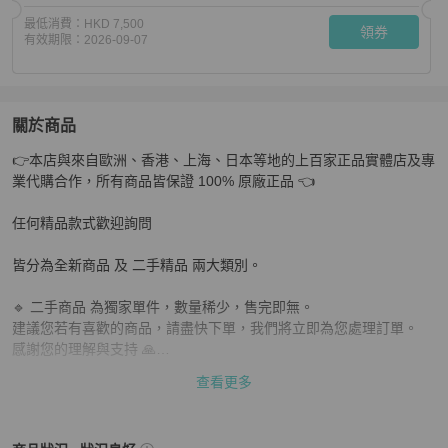
最低消費：
HKD 7,500
領券
有效期限：
2026-09-07
關於商品
關於
👉本店與來自歐洲、香港、上海、日本等地的上百家正品實體店及專
MOYNAT藍色老花滿印手提肩背包29*22*13 98新配件塵
業代購合作，所有商品皆保證 100% 原廠正品 👈

任何精品款式歡迎詢問

皆分為全新商品 及 二手精品 兩大類別。

🔹 二手商品 為獨家單件，數量稀少，售完即無。

建議您若有喜歡的商品，請盡快下單，我們將立即為您處理訂單。

感謝您的理解與支持 🙏

查看更多
📌 下單前請務必確認：

✔ 商品是否仍有庫存

✔ 尺寸是否合適
