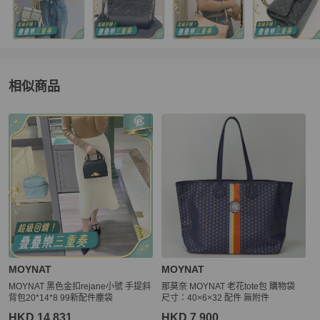
相似商品
更多相似
MOYNAT
女包
推薦精品
MOYNAT
MOYNAT
MOYNAT 黑色金扣rejane小號 手提斜
那莫奈 MOYNAT 老花tote包 購物袋
背包20*14*8 99新配件塵袋
尺寸：40×6×32 配件 無附件
HKD 14,831
HKD 7,900