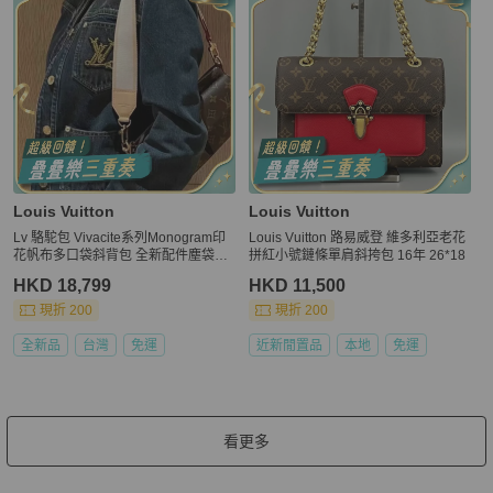
Louis Vuitton
Louis Vuitton
Lv 駱駝包 Vivacite系列Monogram印
Louis Vuitton 路易威登 維多利亞老花
花帆布多口袋斜背包 全新配件塵袋盒
拼紅小號鏈條單肩斜挎包 16年 26*18
子
HKD 18,799
HKD 11,500
現折 200
現折 200
全新品
台灣
免運
近新閒置品
本地
免運
看更多