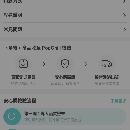
付款方式
配送說明
常見問題
下單後，商品收至 PopChill 檢驗
買家完成購買
安心購驗證
驗證通過出貨
收貨至驗證中心
正品鑑定 品質檢查
平台發貨給買家
安心購檢驗流程
了解更多
PopChill拍拍圈正品驗證、安心購檢驗流程介紹
第一關：專人品質檢查
確認商品狀況、配件等 符合頁面描述