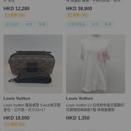
片 老花
有 限量款 鏈條、手柄可拆卸，附件鏡
子！ 芯片款 防塵袋
HKD 12,280
HKD 38,900
現折 200
現折 200
狀況良好
本地
免運
近新閒置品
本地
免運
Louis Vuitton
Louis Vuitton
Louis Vuitton 路易威登 S-lock老花郵
Louis Vuitton LV 白色粉色復古郵戳印
差包，芯片款，尺寸23×17
花圓領短袖寬鬆T恤 休閒基礎款
HKD 18,000
HKD 1,350
現折 200