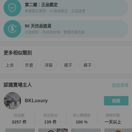
第二關：正品鑑定
專業鑑定團隊、AI 儀器鑑定、正品證書
90 天仿品退貨
出貨錄影、防掉換封條、雙重防護包裝
更多相似類別
更多
Louis Vuitton
女裝
相似商品推薦
上衣
外套
洋裝
裙子
褲子
認識賣場主人
逛逛賣場
PopChill 拍拍圈嚴選賣家
BKLuxury
介紹
BKLuxury
追蹤
商品數
商品售出
安心購通過
聊聊回覆
3257 件
139 件
100 %
一天以上