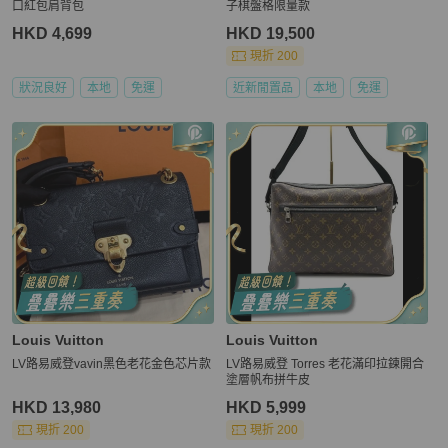
口紅包肩背包
子棋盤格限量款
HKD 4,699
HKD 19,500
現折 200
狀況良好
本地
免運
近新閒置品
本地
免運
Louis Vuitton
Louis Vuitton
LV路易威登vavin黑色老花金色芯片款
LV路易威登 Torres 老花滿印拉鍊開合
塗層帆布拼牛皮
HKD 13,980
HKD 5,999
現折 200
現折 200