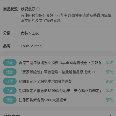
Louis Vuitton
女裝
商品狀態與細節
商品狀況
狀況良好
有使用過但保存良好，可能有輕微使用痕跡及些微瑕疵情
況於照片及文字描述呈現
狀況良好
Louis Vuitton
女裝
分類資訊
分類
女裝
上衣
女裝
/
上衣
推薦
Louis Vuitton
Louis Vuitton
精品
推薦清單
女裝
品牌介紹
品牌
Louis Vuitton
活動
香港三週年感謝祭🎉消費即享重磅尊貴優惠，買越多、
領取
疊越多、賺越多🤑
活動
「賣家等級制」華麗登場✨按此解鎖星級成就👆🏻
領取
活動
期間限定🎉全站免本地&國際運費
領取
活動
期間限定🎉優惠價$199保你心安「安心購正貨鑑定」
領取
活動
註冊即賞新會員$300大禮遇💝
領取