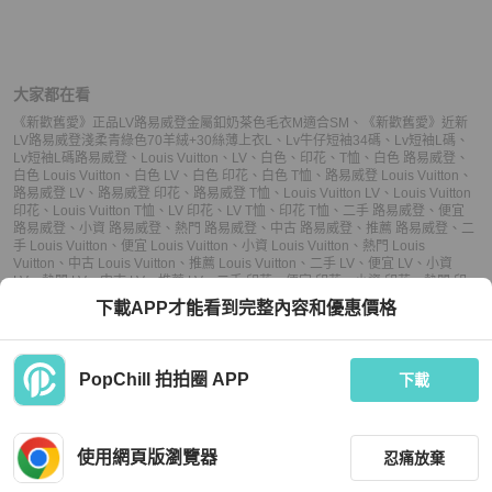
大家都在看
《新歡舊愛》正品LV路易威登金屬釦奶茶色毛衣M適合SM
、
《新歡舊愛》近新
LV路易威登淺柔青綠色70羊絨+30絲薄上衣L
、
Lv牛仔短袖34碼
、
Lv短袖L碼
、
Lv短袖L碼
路易威登
、
Louis Vuitton
、
LV
、
白色
、
印花
、
T恤
、
白色 路易威登
、
白色 Louis Vuitton
、
白色 LV
、
白色 印花
、
白色 T恤
、
路易威登 Louis Vuitton
、
路易威登 LV
、
路易威登 印花
、
路易威登 T恤
、
Louis Vuitton LV
、
Louis Vuitton
印花
、
Louis Vuitton T恤
、
LV 印花
、
LV T恤
、
印花 T恤
、
二手 路易威登
、
便宜
路易威登
、
小資 路易威登
、
熱門 路易威登
、
中古 路易威登
、
推薦 路易威登
、
二
手 Louis Vuitton
、
便宜 Louis Vuitton
、
小資 Louis Vuitton
、
熱門 Louis
Vuitton
、
中古 Louis Vuitton
、
推薦 Louis Vuitton
、
二手 LV
、
便宜 LV
、
小資
LV
、
熱門 LV
、
中古 LV
、
推薦 LV
、
二手 印花
、
便宜 印花
、
小資 印花
、
熱門 印
花
、
中古 印花
、
推薦 印花
、
二手 T恤
、
便宜 T恤
、
小資 T恤
、
熱門 T恤
、
中古 T
下載APP才能看到完整內容和優惠價格
恤
、
推薦 T恤
PopChill 拍拍圈 APP
下載
上架
使用網頁版瀏覽器
忍痛放棄