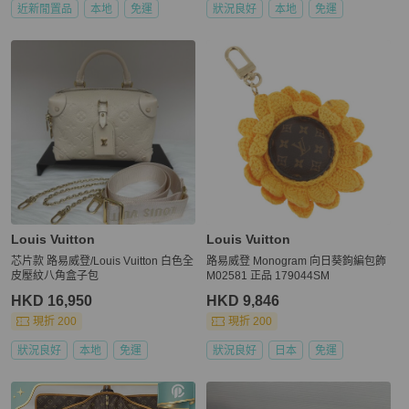
近新閒置品
本地
免運
狀況良好
本地
免運
Louis Vuitton
Louis Vuitton
芯片款 路易威登/Louis Vuitton 白色全
路易威登 Monogram 向日葵鉤編包飾
皮壓紋八角盒子包
M02581 正品 179044SM
HKD 16,950
HKD 9,846
現折 200
現折 200
狀況良好
本地
免運
狀況良好
日本
免運