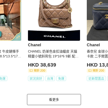
Chanel
Chanel
條手
CHANEL 奶茶色金扣油蠟皮 天貓
香奈兒 金球小
精靈小號斜背包 19*16*6 9新 配件
卡款 二手閒置
塵袋
HKD 38,639
HKD 13,
現折 200
現折 200
免運
狀況良好
台灣
免運
近新閒置品
看更多