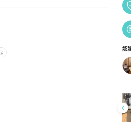
認
Po
包