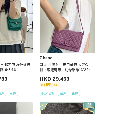
Chanel
巴系列郵差包 綠色荔枝
Chanel 紫色牛皮口蓋包 大雙C
19*8*16
扣，編織肩帶，鏈條細節13*22*6.5
95新 配件塵袋
783
HKD 29,463
現折 200
台灣
免運
狀況良好
台灣
免運