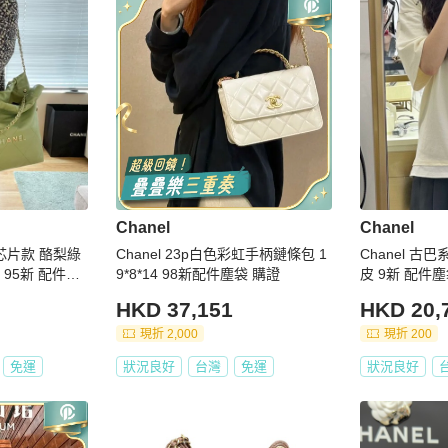
Chanel
Chanel
號 芯片款 酪梨綠
Chanel 23p白色彩虹手柄鏈條包 1
Chanel 古
子
9*8*14 98新配件塵袋 購證
皮 9新 配件塵袋
HKD 37,151
HKD 20,
現折 2,000
現折 200
免運
狀況良好
台灣
免運
狀況良好