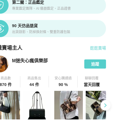
第二關：正品鑑定
專業鑑定團隊、AI 儀器鑑定、正品證書
90 天仿品退貨
出貨錄影、防掉換封條、雙重防護包裝
識賣場主人
逛逛賣場
pChill 拍拍圈嚴選賣家
M迷失心瘋俱樂部
介紹
M迷失心瘋俱樂部
追蹤
商品數
商品售出
安心購通過
聊聊回覆
870 件
44 件
90 %
當天回覆