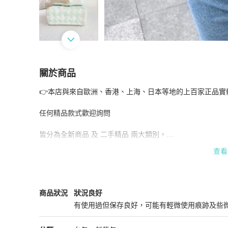
關於商品
關於
👉本店與來自歐洲、香港、上海、日本等地的上百家正品實體店
Chanel毛呢粗花款手柄盒子包 芯片款 白拼綠色 金扣
任何精品款式歡迎詢問

皆分為全新商品 及 二手精品 兩大類別。

查看
🔹 二手商品 為獨家單件，數量稀少，售完即無。

建議您若有喜歡的商品，請盡快下單，我們將立即為您處理訂
感謝您的理解與支持 🙏

Chanel
女包
商品狀態與細節
商品狀況
狀況良好
📌 下單前請務必確認：

有使用過但保存良好，可能有輕微使用痕跡及些
✔ 商品是否仍有庫存

狀況良好
✔ 尺寸是否合適
