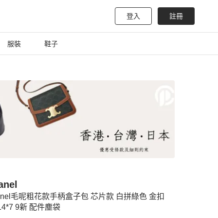
登入
註冊
服裝
鞋子
anel
anel毛呢粗花款手柄盒子包 芯片款 白拼綠色 金扣
*14*7 9新 配件塵袋