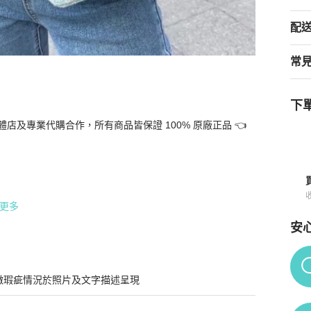
配
常
下單
及專業代購合作，所有商品皆保證 100% 原廠正品 👈

16*14*7 9新 配件塵袋
商品詳情與購買須知
更多
安
單。

Po
微瑕疵情況於照片及文字描述呈現