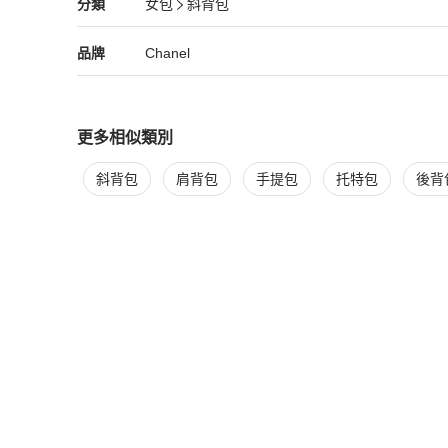
Chanel
女包
分類資訊
分類
女包
斜背包
再次感謝您的配合與體諒 🙏

女包
/
斜背包
推薦
💳 支援 零卡分期付款，歡迎隨時私訊洽詢！

Chanel
Chanel
精品
推薦清單
女包
品牌介紹
品牌
Chanel
⚠ 注意事項：二手商品售出後恕不接受退換貨，敬請理解
更多相似類別
更多
Chanel
女包
相似商品推薦
斜背包
肩背包
手提包
托特包
後背