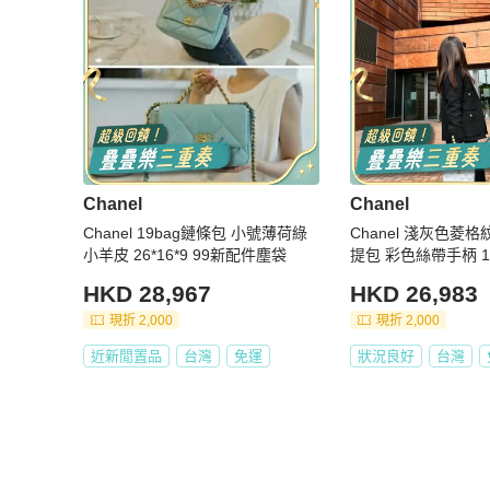
Chanel
Chanel
Chanel 19bag鏈條包 小號薄荷綠
Chanel 淺灰色菱格紋 牛皮鏈
小羊皮 26*16*9 99新配件塵袋
提包 彩色絲帶手柄 18.5*13.5*17 9
8新配件發票 保卡
HKD 28,967
HKD 26,983
現折 2,000
現折 2,000
近新閒置品
台灣
免運
狀況良好
台灣