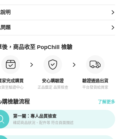
送說明
見問題
後，商品收至 PopChill 檢驗
買家完成購買
安心購驗證
驗證通過出貨
收貨至驗證中心
正品鑑定 品質檢查
平台發貨給買家
心購檢驗流程
了解更多
pChill拍拍圈正品驗證、安心購檢驗流程介紹
第一關：專人品質檢查
確認商品狀況、配件等 符合頁面描述