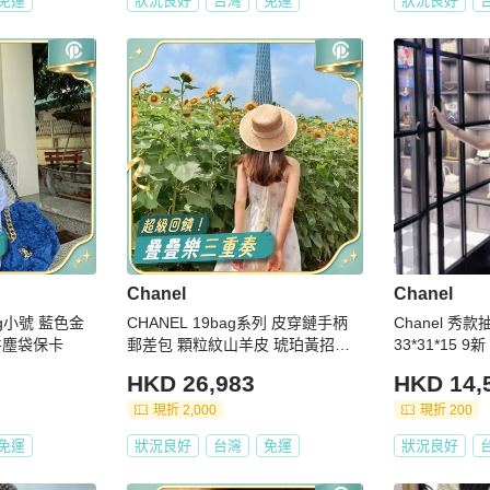
免運
狀況良好
台灣
免運
狀況良好
Chanel
Chanel
ag小號 藍色金
CHANEL 19bag系列 皮穿鏈手柄
Chanel 秀
配件塵袋保卡
郵差包 顆粒紋山羊皮 琥珀黃招財
33*31*15 
黃20*14*6cm 98新配件塵袋
HKD 26,983
HKD 14,
現折 2,000
現折 200
免運
狀況良好
台灣
免運
狀況良好