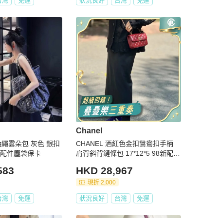
台灣
免運
狀況良好
台灣
免運
Chanel
款抽繩雲朵包 灰色 銀扣
CHANEL 酒紅色金扣鴛鴦扣手柄
9新 配件塵袋保卡
肩背斜背鏈條包 17*12*5 98新配件
塵袋
583
HKD 28,967
現折 2,000
台灣
免運
狀況良好
台灣
免運