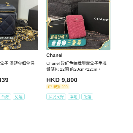
Chanel
盒子 深藍金釦💙保
Chanel 玫紅色編織膠囊盒子手機
鏈條包 22開 約20cm×12cm。
839
HKD 9,800
現折 200
台灣
免運
狀況良好
本地
免運