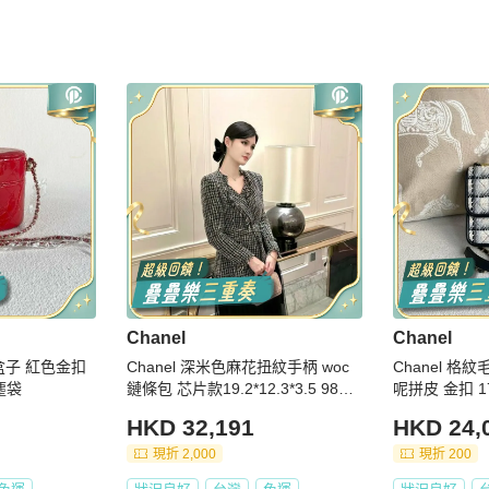
Chanel
Chanel
色金扣
Chanel 深米色麻花扭紋手柄 woc
Chanel 格
件塵袋
鏈條包 芯片款19.2*12.3*3.5 98新
呢拼皮 金扣 17
配件塵袋 購證
袋
HKD 32,191
HKD 24,
現折 2,000
現折 200