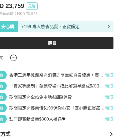
D 23,759
免運
查詢新品價：
HKD
70,928
安心購
+199 專人檢查品質、正貨鑑定
購買
6
)
動
香港三週年感謝祭🎉消費即享重磅尊貴優惠，買越
領取
多、疊越多、賺越多🤑
動
「賣家等級制」華麗登場✨按此解鎖星級成就👆🏻
領取
動
期間限定🎉全站免本地&國際運費
領取
動
期間限定🎉優惠價$199保你心安「安心購正貨鑑
領取
定」
動
註冊即賞新會員$300大禮遇💝
領取
款方式