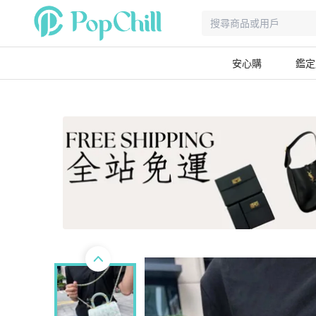
安心購
鑑定