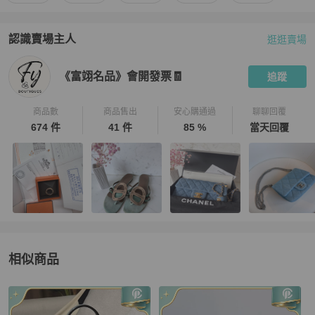
認識賣場主人
逛逛賣場
PopChill 拍拍圈嚴選賣家
《富翊名品》會開發票🧾
介紹
《富翊名品》會開發票🧾
追蹤
商品數
商品售出
安心購通過
聊聊回覆
674 件
41 件
85 %
當天回覆
相似商品
更多相似
Valextra
女包
推薦精品