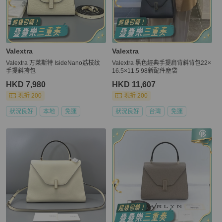
Valextra
Valextra
Valextra 万莱斯特 IsideNano荔枝纹
Valextra 黑色經典手提肩背斜背包22×
手提斜挎包
16.5×11.5 98新配件塵袋
HKD 7,980
HKD 11,607
現折 200
現折 200
狀況良好
本地
免運
狀況良好
台灣
免運