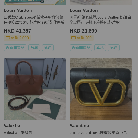
Louis Vuitton
Louis Vuitton
Lv秀款Clutch box植絨盒子斜背包 綠
閒置新 路易威登/Louis Vuitton 奶油白
色硬箱22*16*8 芯片款 99新配件塵袋
全皮壓花Ivy腋下麻將包 芯片款
HKD 41,367
HKD 21,899
現折 2,000
現折 200
近新閒置品
台灣
免運
近新閒置品
本地
免運
Valextra
Valentino
Valextra手提肩包
emilio valentino范倫鐵諾 斜背小包