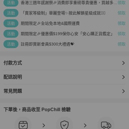
活動
香港三週年感謝祭🎉消費即享重磅尊貴優惠，買越多、
領取
疊越多、賺越多🤑
活動
「賣家等級制」華麗登場✨按此解鎖星級成就👆🏻
領取
活動
期間限定🎉全站免本地&國際運費
領取
活動
期間限定🎉優惠價$199保你心安「安心購正貨鑑定」
領取
活動
註冊即賞新會員$300大禮遇💝
領取
付款方式
配送說明
常見問題
下單後，商品收至 PopChill 檢驗