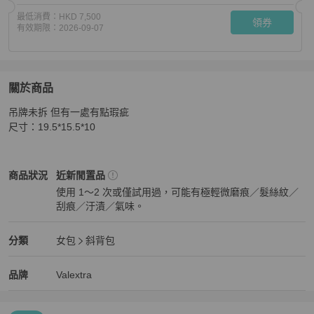
最低消費：
HKD 7,500
領券
有效期限：
2026-09-07
關於商品
關於
吊牌未拆 但有一處有點瑕疵

VALEXTRA✨ISIDE Crossbody Box單肩斜背包馬鞍包
商
尺寸：19.5*15.5*10
Valextra
女包
商品狀態與細節
商品狀況
近新閒置品
使用 1～2 次或僅試用過，可能有極輕微磨痕／髮絲紋／
刮痕／汙漬／氣味。
近新閒置品
Valextra
女包
分類資訊
分類
女包
斜背包
女包
/
斜背包
推薦
Valextra
Valextra
精品
推薦清單
女包
品牌介紹
品牌
Valextra