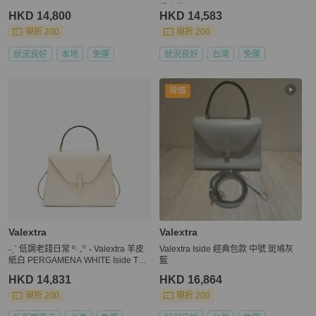
證塵袋
HKD 14,800
HKD 14,583
現折 200
現折 200
狀況良好
本地
免運
狀況良好
台灣
免運
降價
Valextra
Valextra
‎˗ˏˋ 低調老錢日常 º· 𓈒꙳ ‎˖ Valextra 羊皮
Valextra Iside 經典包款 中號 斑鳩灰
紙白 PERGAMENA WHITE Iside Top
藍
Handle Medium Bag
HKD 14,831
HKD 16,864
現折 200
現折 200