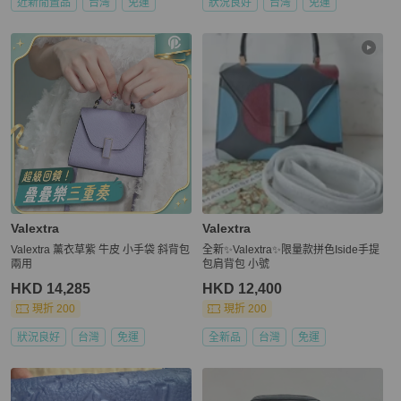
近新閒置品
台灣
免運
狀況良好
台灣
免運
Valextra
Valextra
Valextra 薰衣草紫 牛皮 小手袋 斜背包
全新✨Valextra✨限量款拼色Iside手提
兩用
包肩背包 小號
HKD 14,285
HKD 12,400
現折 200
現折 200
狀況良好
台灣
免運
全新品
台灣
免運