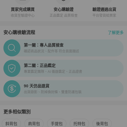
買家完成購買
安心購驗證
驗證通過出貨
收貨至驗證中心
正品鑑定 品質檢查
平台發貨給買家
安心購檢驗流程
了解更多
PopChill拍拍圈正品驗證、安心購檢驗流程介紹
第一關：專人品質檢查
確認商品狀況、配件等 符合頁面描述
第二關：正品鑑定
專業鑑定團隊、AI 儀器鑑定、正品證書
90 天仿品退貨
出貨錄影、防掉換封條、雙重防護包裝
更多相似類別
更多
Valextra
女包
相似商品推薦
斜背包
肩背包
手提包
托特包
後背包