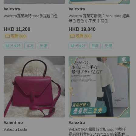
Valextra
Valextra
Valextra瓦萊斯特iside手提包白色
Valextra 瓦萊可斯特拉 Mini Iside 經典
米色 杏色 小牛皮 手提包
HKD 11,200
HKD 19,840
現折 200
現折 200
狀況良好
本地
免運
狀況良好
台灣
免運
Valentino
Valextra
Valextra Lside
VALEXTRA 霧霾藍金扣Iside 中號手
提肩背斜背包25*19*12.5 98新配件購