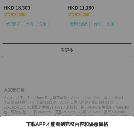
HKD 18,303
HKD 11,160
現折 200
現折 200
狀況良好
台灣
免運
近新閒置品
台灣
免運
看更多
大家都在看
Valextra｜Tric Trac Nano Bag 薰衣草紫
、
Valextra Iside Mini｜義大利愛馬仕｜
羊皮紙白缺貨色｜近全新僅背2次
、
Valextra 黑色經典手提肩背斜背包
22×16.5×11.5 98新配件塵袋
Valextra
、
馬鞍包
、
包
、
Valextra 馬鞍包
、
Valextra
包
、
馬鞍包 包
、
二手 Valextra
、
便宜 Valextra
、
小資 Valextra
、
熱門 Valextra
、
中古 Valextra
、
推薦 Valextra
、
二手 馬鞍包
、
便宜 馬鞍包
、
小資 馬鞍包
、
熱門
馬鞍包
、
中古 馬鞍包
、
推薦 馬鞍包
、
二手 包
、
便宜 包
、
小資 包
、
熱門 包
、
中
下載APP才能看到完整內容和優惠價格
古 包
、
推薦 包