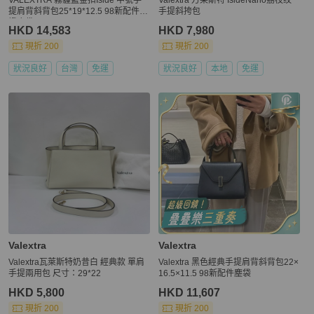
提肩背斜背包25*19*12.5 98新配件購
手提斜挎包
證塵袋
HKD 14,583
HKD 7,980
現折 200
現折 200
狀況良好
台灣
免運
狀況良好
本地
免運
Valextra
Valextra
Valextra瓦萊斯特奶昔白 經典款 單肩
Valextra 黑色經典手提肩背斜背包22×
手提兩用包 尺寸：29*22
16.5×11.5 98新配件塵袋
HKD 5,800
HKD 11,607
現折 200
現折 200