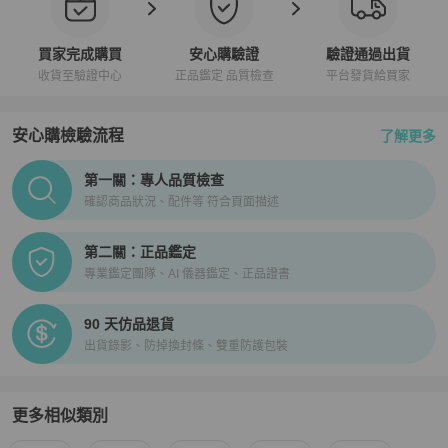
買家完成購買
安心購驗證
驗證通過出貨
收貨至驗證中心
正品鑑定 品質檢查
平台發貨給買家
安心購檢驗流程
了解更多
PopChill拍拍圈正品驗證、安心購檢驗流程介紹
第一關：專人品質檢查
確認商品狀況、配件等 符合頁面描述
第二關：正品鑑定
專業鑑定團隊、AI 儀器鑑定、正品證書
90 天仿品退貨
出貨錄影、防掉換封條、雙重防護包裝
更多相似類別