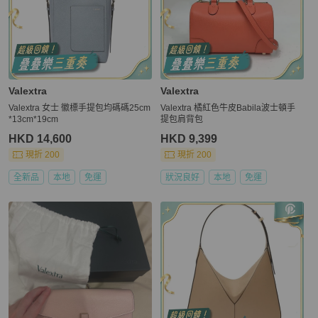
Valextra
Valextra
Valextra 女士 徽標手提包均碼碼25cm
Valextra 橘紅色牛皮Babila波士頓手
*13cm*19cm
提包肩背包
HKD 14,600
HKD 9,399
現折 200
現折 200
全新品
本地
免運
狀況良好
本地
免運