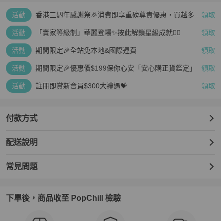
活動
香港三週年感謝祭🎉消費即享重磅尊貴優惠，買越多、
領取
疊越多、賺越多🤑
活動
「賣家等級制」華麗登場✨按此解鎖星級成就👆🏻
領取
活動
期間限定🎉全站免本地&國際運費
領取
活動
期間限定🎉優惠價$199保你心安「安心購正貨鑑定」
領取
活動
註冊即賞新會員$300大禮遇💝
領取
付款方式
配送說明
常見問題
下單後，商品收至 PopChill 檢驗