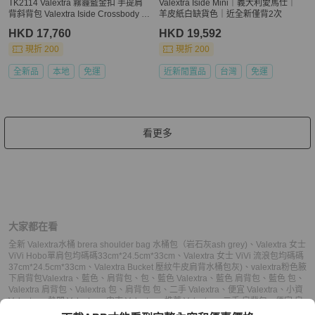
TK2114 Valextra 霧霾藍金扣 手提肩
Valextra Iside Mini｜義大利愛馬仕｜
背斜背包 Valextra Iside Crossbody M
羊皮紙白缺貨色｜近全新僅背2次
icro Bag Smokey Blue
HKD 17,760
HKD 19,592
現折 200
現折 200
全新品
本地
免運
近新閒置品
台灣
免運
看更多
大家都在看
全新 Valextra水桶 brera shoulder bag 水桶包（岩石灰ash grey)
、
Valextra 女士
ViVi Hobo單肩包均碼碼33cm*24.5cm*33cm
、
Valextra 女士 ViVi 流浪包均碼碼
37cm*24.5cm*33cm
、
Valextra Bucket 壓紋牛皮肩背水桶包灰)
、
valextra粉色腋
下肩背包
Valextra
、
藍色
、
肩背包
、
包
、
藍色 Valextra
、
藍色 肩背包
、
藍色 包
、
Valextra 肩背包
、
Valextra 包
、
肩背包 包
、
二手 Valextra
、
便宜 Valextra
、
小資
Valextra
、
熱門 Valextra
、
中古 Valextra
、
推薦 Valextra
、
二手 肩背包
、
便宜 肩
背包
、
小資 肩背包
、
熱門 肩背包
、
中古 肩背包
、
推薦 肩背包
、
二手 包
、
便宜