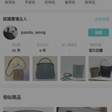
更多
Valextra
女包
相似商品推薦
肩背包
手提包
托特包
後背包
斜背包
認識賣場主人
逛逛賣場
PopChill 拍拍圈嚴選賣家
panda_wong
介紹
panda_wong
追蹤
商品數
商品售出
安心購通過
聊聊回覆
41 件
6 件
-
當天回覆
相似商品
更多相似
Valextra
女包
推薦精品