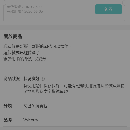
最低消費：
HKD 7,500
領券
有效期限：
2026-09-05
關於商品
關於
我這個是新版，新版的肩帶可以調節。

Valextra brera bag 中號 霧霾藍
商品詳情與購買須知
這個款式已經停產了

很少用 保存很好 沒變形
Valextra
女包
商品狀態與細節
商品狀況
狀況良好
有使用過但保存良好，可能有輕微使用痕跡及些微瑕疵情
況於照片及文字描述呈現
狀況良好
Valextra
女包
分類資訊
分類
女包
肩背包
女包
/
肩背包
推薦
Valextra
Valextra
精品
推薦清單
女包
品牌介紹
品牌
Valextra