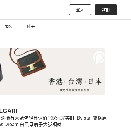
登入
註冊
服裝
鞋子
LGARI
網稀有大號💖經典保值✨狀況完美‼️】Bvlgari 寶格麗
vas Dream 白貝母扇子大號項鍊