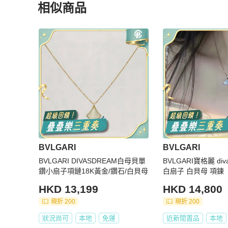
相似商品
更多相似
BVLGARI
女士配件
推薦精品
BVLGARI
BVLGARI
BVLGARI DIVASDREAM白母貝單
BVLGARI寶格麗 di
鑽小扇子項鏈18K黃金/鑽石/白貝母
白扇子 白貝母 項鍊
HKD 13,199
HKD 14,800
現折 200
現折 200
狀況尚可
本地
免運
近新閒置品
本地