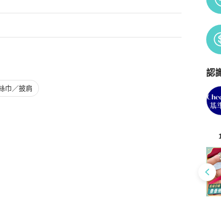
網最低💰

保障，謝絕大幅砍價。以免浪費雙方時間❤️
認
Po
絲巾／披肩