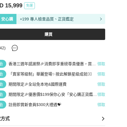
D 15,999
免運
安心購
+199 專人檢查品質、正貨鑑定
購買
42
)
動
香港三週年感謝祭🎉消費即享重磅尊貴優惠，買越
領取
多、疊越多、賺越多🤑
動
「賣家等級制」華麗登場✨按此解鎖星級成就👆🏻
領取
動
期間限定🎉全站免本地&國際運費
領取
動
期間限定🎉優惠價$199保你心安「安心購正貨鑑
領取
定」
動
註冊即賞新會員$300大禮遇💝
領取
款方式