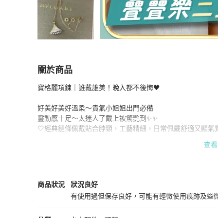
關於商品
關於
寶格麗項鍊｜誰戴誰美！晚入都不後悔🖤

【全網稀有大號💖經典保值✨狀況完美‼️】Bvlgari
好美好美好溫柔～貴氣小姐姐出門必備

靈動感十足～太迷人了戴上被驚艷到✨✨

🤍經典鏈條佩戴貼合脖頸，工藝精細，日常佩戴舒適又顯氣質
查看
大號吊墜直徑約 ：3.5-4cm​​

✨正品保障，二手商品均有正常使用or存放痕跡，售出後不接受
✨請私聊確定有貨才下單，有機會在店舖售出了❗️

BVLGARI
女士配件
商品狀態與細節
商品狀況
狀況良好
有使用過但保存良好，可能有輕微使用痕跡及些
🌇香港實體註冊公司，擁有完整日本中古回收供應鏈，專注二
狀況良好