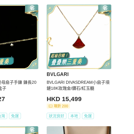
BVLGARI
白貝母扇子手鍊 鍊長20
BVLGARI DIVASDREAM小扇子項
盒子
鏈18K玫瑰金/鑽石/紅玉髓
27
HKD 15,499
現折 200
台灣
免運
狀況良好
本地
免運