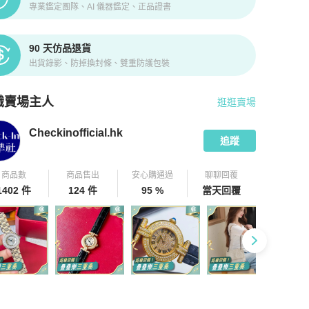
專業鑑定團隊、AI 儀器鑑定、正品證書
90 天仿品退貨
出貨錄影、防掉換封條、雙重防護包裝
識賣場主人
逛逛賣場
pChill 拍拍圈嚴選賣家
Checkinofficial.hk
介紹
Checkinofficial.hk
追蹤
商品數
商品售出
安心購通過
聊聊回覆
1402 件
124 件
95 %
當天回覆