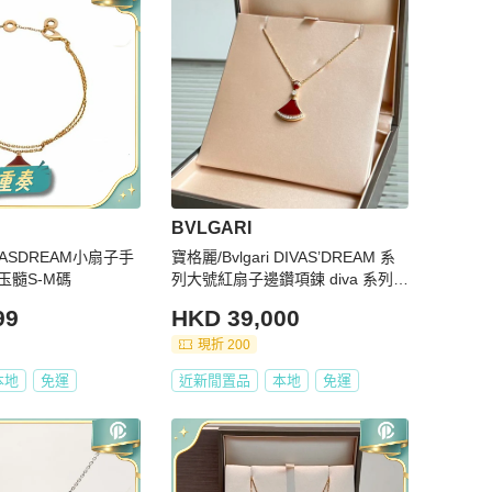
BVLGARI
IVASDREAM小扇子手
寶格麗/Bvlgari DIVAS’DREAM 系
玉髓S-M碼
列大號紅扇子邊鑽項鍊 diva 系列，
18k 玫瑰金鑽石鑲嵌紅玉髓，尺
99
HKD 39,000
寸：45-47cm
現折 200
本地
免運
近新閒置品
本地
免運