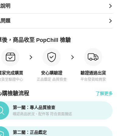
送說明
見問題
後，商品收至 PopChill 檢驗
買家完成購買
安心購驗證
驗證通過出貨
收貨至驗證中心
正品鑑定 品質檢查
平台發貨給買家
心購檢驗流程
了解更多
pChill拍拍圈正品驗證、安心購檢驗流程介紹
第一關：專人品質檢查
確認商品狀況、配件等 符合頁面描述
第二關：正品鑑定