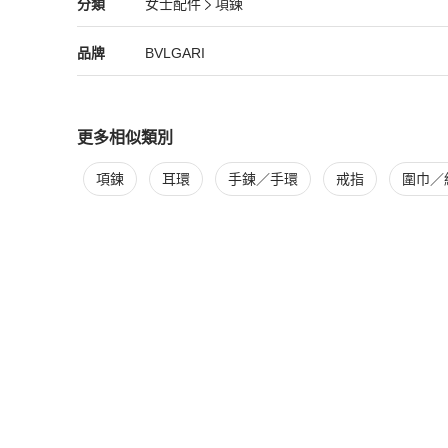
BVLGARI
女士配件
分類資訊
分類
女士配件
項鍊
⚠️全網最低價❗️我們客單利潤只有5%，只賺物流服務費❗️絕對全
女士配件
/
項鍊
推薦
本店每單貨品要被平台扣除手續費。走平台本就是花錢買信任
BVLGARI
BVLGARI
精品
推薦清單
女士配件
品牌介紹
品牌
BVLGARI
更多相似類別
更多
BVLGARI
女士配件
相似商品推薦
項鍊
耳環
手鍊／手環
戒指
圍巾／