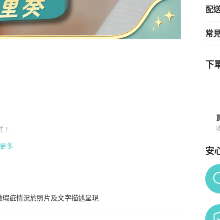
配
常
下單
 寶格麗 Divas Dream 白貝母扇子大號項鍊
商品詳情與購買須知
！

更多
安
Po
退貨❗️

微瑕疵情況於照片及文字描述呈現
手精品同行批發生意，開放B端批發價給C端客人❗️
