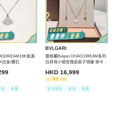
BVLGARI
IVASDREAM18K金滿
寶格麗Bvlgari DIVAS’DREAM系列
K白金/鑽石
白貝母小號玫瑰金扇子項鍊 保卡盒
子在 正常佩戴痕跡
299
HKD 16,999
現折 200
本地
免運
狀況良好
本地
免運