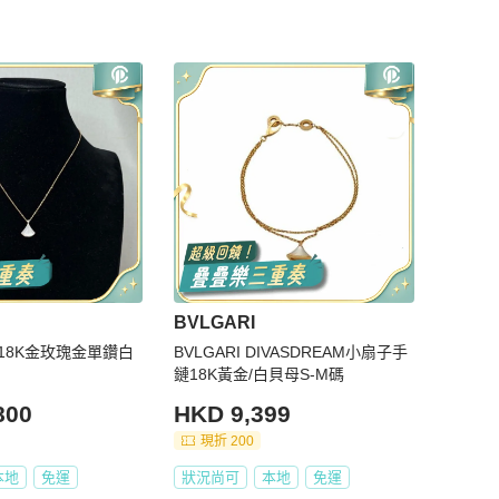
BVLGARI
格麗18K金玫瑰金單鑽白
BVLGARI DIVASDREAM小扇子手
鏈18K黃金/白貝母S-M碼
800
HKD 9,399
現折 200
本地
免運
狀況尚可
本地
免運