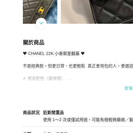
關於商品
關於
🖤 CHANEL 22K 小香郵差翻蓋 🖤  

CHANEL 22K 小香郵差翻蓋 / Flap Mess
不是經典款，但更日常、也更輕鬆  真正會用包的人，會選這種
✔ 黑金配色（最保值）  

✔ 菱格＋CC扣（經典元素都在）  

查看
✔ 可肩背／斜背，實用度高  

不是放著收藏的包，是「會一直用」的那種。  

狀況佳｜附盒附防塵袋  

Chanel
女包
商品狀態與細節
商品狀況
近新閒置品
使用 1～2 次或僅試用過，可能有極輕微磨痕／
整體包況9成9新，二手商品均有正常存放痕跡

近新閒置品
💯敢拍這麼近 就敢保證包況超好
