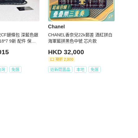
Chanel
節款CF鏈條包 深藍色銀
CHANEL香奈兒22k郵差 酒紅拼白
18*7 9新 配件 保卡
海軍藍拼黑色中號 芯片款
015
HKD 32,000
現折 2,000
台灣
免運
近新閒置品
本地
免運