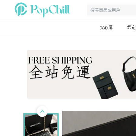
安心購
鑑定