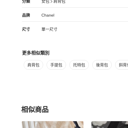
Chanel
女包
分類資訊
分類
女包
肩背包
女包
/
肩背包
推薦
🏷尺寸: 17 × 6 × 16 cm

🏷配件：盒裝｜防塵套｜有購證｜完整雷標。

Chanel
Chanel
精品
推薦清單
女包
品牌介紹
品牌
Chanel
🏷說明：整體包況良好,皮革膨潤, 四角及五金漂亮,內裡乾淨
尺寸
單一尺寸
#超便宜 #甜甜價

#iPhone pro max也能裝

#近全新閒置

更多相似類別
▪️因個人認知不同,避免爭議如有任何問題請（下標前）先詢問
▪如有疑問或需補拍的地方,請於結標前提出。

更多
Chanel
女包
相似商品推薦
肩背包
手提包
托特包
後背包
斜背
▪每張照片請放大檢視，二手商品均有正常使用痕跡

▪高標準人士請靠櫃，不要售出後造成彼此困擾

▪有興趣&預算足夠者再私訊詢問，感激不盡

▪收到匯款寄出商品會拍照傳送單據。

▪售出商品，不附保固，所有維修問題請自行處理

▪️商品售出不退,保證真品,不真全額退款。

▪️請三思後再下標,棄標者勿進。
相似商品
更多相似
Chanel
女包
推薦精品