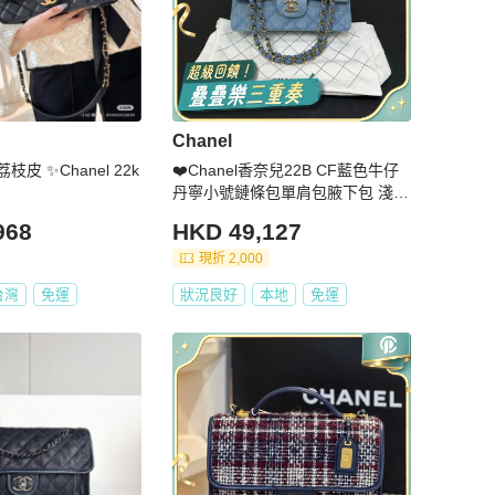
Chanel
荔枝皮 ✨Chanel 22k
❤️Chanel香奈兒22B CF藍色牛仔
丹寧小號鏈條包單肩包腋下包 淺藍
色 芯片款
968
HKD 49,127
現折 2,000
台灣
免運
狀況良好
本地
免運