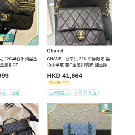
Chanel
奈兒 22C早春系列黑金
CHANEL 香奈兒 22K 季節限定 黑
鴦金屬扣CF
色小羊皮 雙C金屬扣裝飾 翻蓋鏈條
包
999
HKD 41,664
現折 200
本地
免運
近新閒置品
台灣
免運