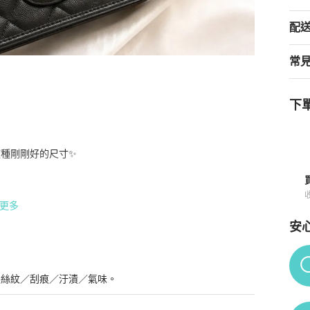
配
常
下單
enger款（經典菱格＋CC扣＋鏈條皮穿鍊）
商品詳情與購買須知
剛剛好的尺寸✨  

更多
安
Po
髮絲紋／刮痕／汙漬／氣味。