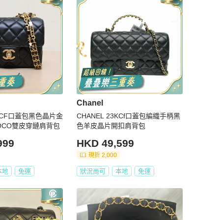
Chanel
2BCF口蓋包黑色晶片金
CHANEL 23KCf口蓋包編織手柄黑
OCO雙皮穿鏈肩背包
色羊皮晶片開扣肩背包
999
HKD 49,599
現折 2,000
本地
免運
狀況尚可
本地
免運