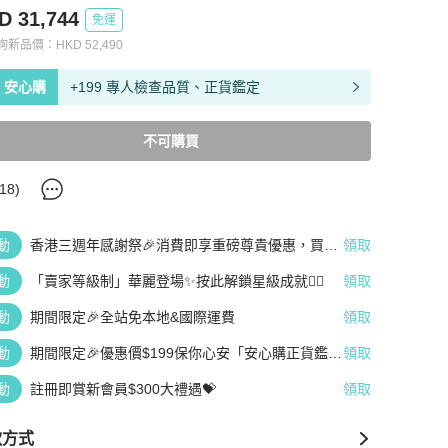
D 31,744
免運
查詢新品價：
HKD
52,490
安心購
+199 專人檢查品質、正貨鑑定
不可購買
18
)
動
香港三週年感謝祭🎉消費即享重磅尊貴優惠，買越
領取
多、疊越多、賺越多🤑
動
「賣家等級制」華麗登場✨按此解鎖星級成就👆🏻
領取
動
期間限定🎉全站免本地&國際運費
領取
動
期間限定🎉優惠價$199保你心安「安心購正貨鑑
領取
定」
動
註冊即賞新會員$300大禮遇💝
領取
款方式