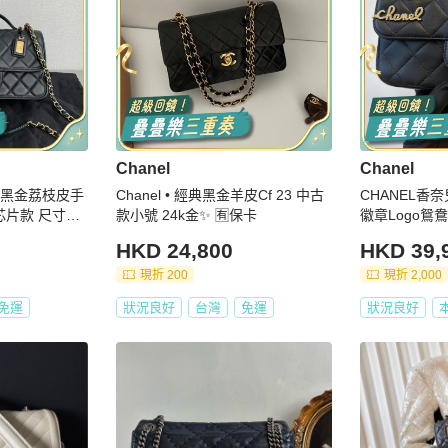
Chanel
Chanel
22k黑金荔枝皮手
Chanel • 經典黑金羊皮Cf 23 中古
CHANEL香
 芯片款 尺寸：2
款小號 24k金✨ 🈶保卡
徽章Logo鴛
HKD 24,800
HKD 39,
現折 200
現折 2,000
免運
狀況良好
台灣
免運
狀況良好