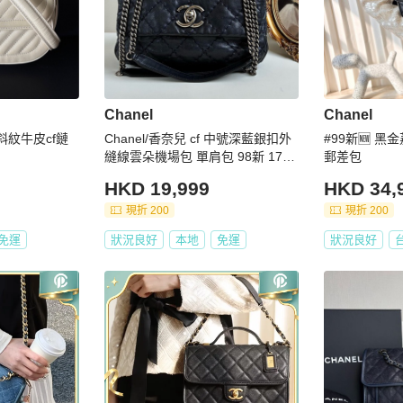
Chanel
Chanel
色斜紋牛皮cf鏈
Chanel/香奈兒 cf 中號深藍銀扣外
#99新🆕 黑金
縫線雲朵機場包 單肩包 98新 17開
郵差包
尺寸約27x16
HKD 19,999
HKD 34,
現折 200
現折 200
免運
狀況良好
本地
免運
狀況良好