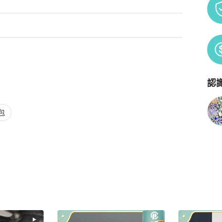
,二手商品新舊個人認知不同, 狀況細節依照片所示。

認
Po
。

包