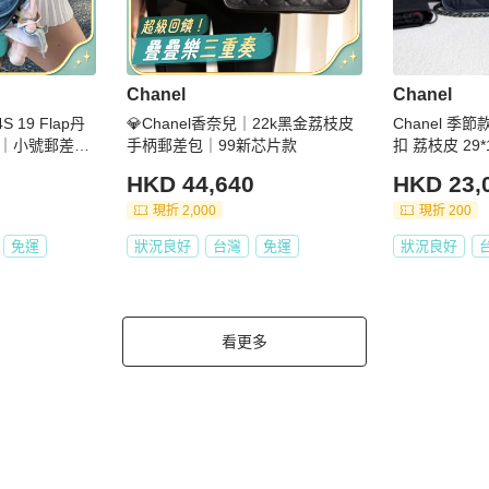
Chanel
Chanel
S 19 Flap丹
💎Chanel香奈兒｜22k黑金荔枝皮
Chanel 季
｜小號郵差包
手柄郵差包｜99新芯片款
扣 荔枝皮 29*
塵袋
HKD 44,640
HKD 23,
現折 2,000
現折 200
免運
狀況良好
台灣
免運
狀況良好
看更多