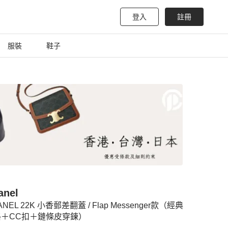
登入
註冊
服裝
鞋子
anel
ANEL 22K 小香郵差翻蓋 / Flap Messenger款（經典
格＋CC扣＋鏈條皮穿鍊）