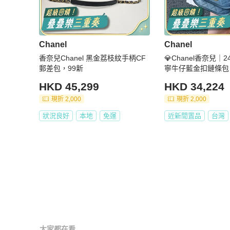
Chanel
Chanel
香奈兒Chanel 黑金荔枝紋手柄CF
💎Chanel香奈兒｜24
郵差包，99新
寧牛仔藍金扣鏈條包
｜99新芯片款
HKD 45,299
HKD 34,224
現折 2,000
現折 2,000
狀況良好
本地
免運
近新閒置品
台灣
大家都在看