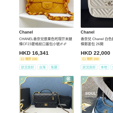
Chanel
Chanel
CHANEL香奈兒漿果色玳瑁芥末鏈
香奈兒 Chanel 白
條CF23菱格紋口蓋包小號🏈🏉
條郵差包 26開
HKD 16,341
HKD 22,000
現折 200
現折 200
狀況良好
台灣
免運
狀況良好
本地