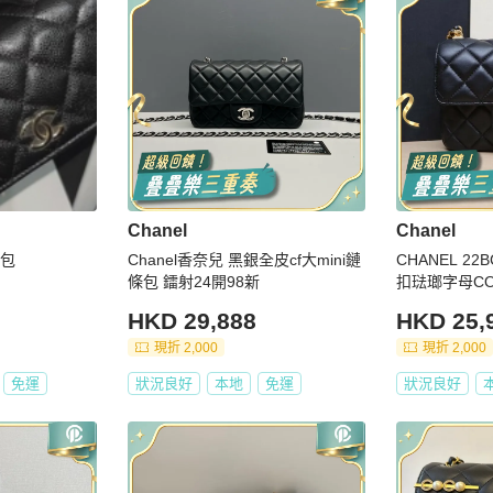
Chanel
Chanel
差包
Chanel香奈兒 黑銀全皮cf大mini鏈
CHANEL 2
條包 鐳射24開98新
扣琺瑯字母C
HKD 29,888
HKD 25,
現折 2,000
現折 2,000
免運
狀況良好
本地
免運
狀況良好