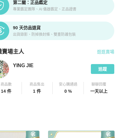
第二關：正品鑑定
專業鑑定團隊、AI 儀器鑑定、正品證書
90 天仿品退貨
出貨錄影、防掉換封條、雙重防護包裝
識賣場主人
逛逛賣場
pChill 拍拍圈嚴選賣家
YING JIE
介紹
YING JIE
追蹤
商品數
商品售出
安心購通過
聊聊回覆
14 件
1 件
0 %
一天以上