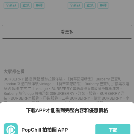
全新品
本地
免運
全新品
本地
免運
看更多
大家都在看
BURBERRY 藍標 深藍 蕾絲拉鍊洋裝
、
【赫蒂國際精品】 Burberry 巴寶利
London 立體口袋洋裝 vintage
、
【赫蒂國際精品】 Burberry 巴寶利 拼接黑灰連
身裙 藍標 中古 二手 vintage
、
BURBERRY 蕾絲滾邊直條紋腰帶戰馬洋裝
、
Burberry 灰色 logo 短袖洋裝 38
BURBERRY
、
洋裝
、
服飾
、
BURBERRY 洋
裝
、
BURBERRY 服飾
、
洋裝 服飾
、
二手 BURBERRY
、
便宜 BURBERRY
、
小
資 BURBERRY
、
熱門 BURBERRY
、
中古 BURBERRY
、
推薦 BURBERRY
、
二手 洋裝
、
便宜 洋裝
、
小資 洋裝
、
熱門 洋裝
、
中古 洋裝
、
推薦 洋裝
、
二手 服
下載APP才能看到完整內容和優惠價格
飾
、
便宜 服飾
、
小資 服飾
、
熱門 服飾
、
中古 服飾
、
推薦 服飾
PopChill 拍拍圈 APP
下載