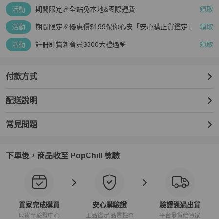
活動
期間限定🎉全站免本地&國際運費
領取
活動
期間限定🎉優惠價$199保你心安「安心購正貨鑑定」
領取
活動
註冊即賞新會員$300大禮遇💝
領取
付款方式
配送說明
常見問題
下單後，商品收至 PopChill 檢驗
買家完成購買
安心購驗證
驗證通過出貨
收貨至驗證中心
正品鑑定 品質檢查
平台發貨給買家