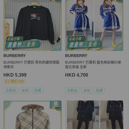
BURBERRY
BURBERRY
BURBERRY 巴寶莉 黑色刺繡休閒圓
BURBERRY 巴寶莉 藍色格紋襯衫裙
領衛衣
復古英倫 全新
HKD 5,399
HKD 4,700
現折 200
全新品
本地
免運
全新品
本地
免運