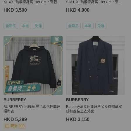
XL XXL碼模特身高 189 CM，穿著 U
S M L XL碼模特身高 189 CM，穿著
K M 碼
UK M 碼
HKD 3,500
HKD 4,000
全新品
本地
免運
全新品
本地
免運
BURBERRY
BURBERRY
BURBERRY 巴寶莉 黑色印花休閒連
Burberry深蓝色亚麻黑金麦穗徽章双
帽衛衣
排扣西装上衣外套
HKD 5,399
HKD 3,150
現折 200