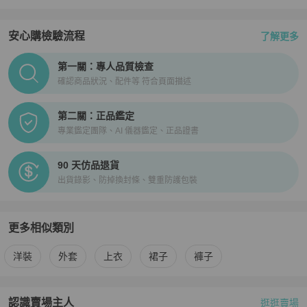
安心購檢驗流程
了解更多
PopChill拍拍圈正品驗證、安心購檢驗流程介紹
第一關：專人品質檢查
確認商品狀況、配件等 符合頁面描述
第二關：正品鑑定
專業鑑定團隊、AI 儀器鑑定、正品證書
90 天仿品退貨
出貨錄影、防掉換封條、雙重防護包裝
更多相似類別
更多
BURBERRY
女裝
相似商品推薦
洋裝
外套
上衣
裙子
褲子
認識賣場主人
逛逛賣場