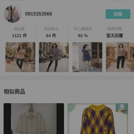
PopChill 拍拍圈嚴選賣家
0915353569
介紹
0915353569
追蹤
商品數
商品售出
安心購通過
聊聊回覆
1121 件
64 件
92 %
當天回覆
相似商品
更多相似
BURBERRY
女裝
推薦精品