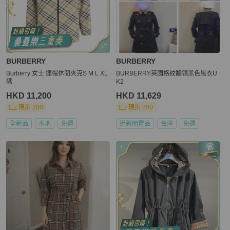
BURBERRY
BURBERRY
Burberry 女士 連帽休閒夾克S M L XL
BURBERRY英國格紋翻領黑色風衣U
碼
K2
HKD 11,200
HKD 11,629
現折 200
現折 200
全新品
本地
免運
近新閒置品
台灣
免運