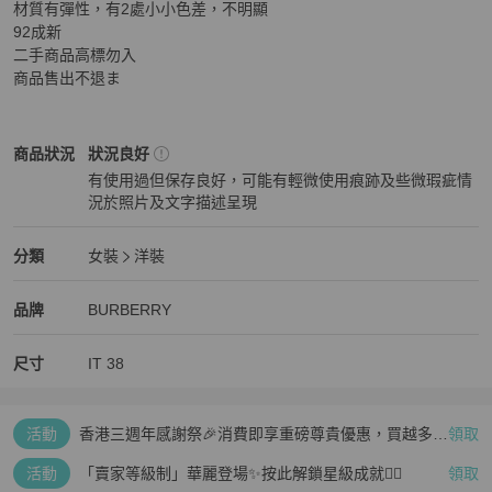
材質有彈性，有2處小小色差，不明顯

92成新

二手商品高標勿入

商品售出不退ま
BURBERRY
女裝
商品狀態與細節
商品狀況
狀況良好
有使用過但保存良好，可能有輕微使用痕跡及些微瑕疵情
況於照片及文字描述呈現
狀況良好
BURBERRY
女裝
分類資訊
分類
女裝
洋裝
女裝
/
洋裝
推薦
BURBERRY
BURBERRY
精品
推薦清單
女裝
品牌介紹
品牌
BURBERRY
尺寸
IT
38
活動
香港三週年感謝祭🎉消費即享重磅尊貴優惠，買越多、
領取
疊越多、賺越多🤑
活動
「賣家等級制」華麗登場✨按此解鎖星級成就👆🏻
領取