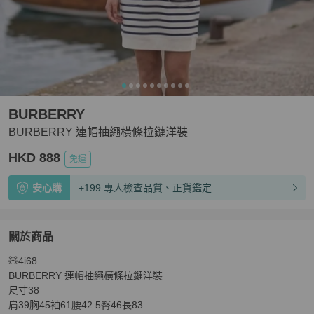
BURBERRY
BURBERRY 連帽抽繩橫條拉鏈洋裝
HKD 888
免運
安心購
+199 專人檢查品質、正貨鑑定
關於商品
關於
🧸4i68

BURBERRY 連帽抽繩橫條拉鏈洋裝
商品詳情與購買須知
BURBERRY 連帽抽繩橫條拉鏈洋裝

尺寸38

肩39胸45袖61腰42.5臀46長83
