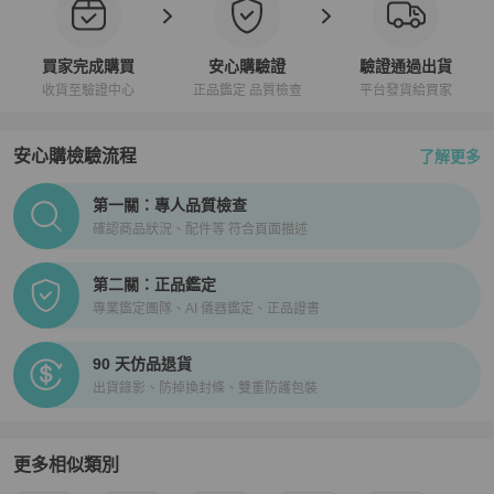
買家完成購買
安心購驗證
驗證通過出貨
收貨至驗證中心
正品鑑定 品質檢查
平台發貨給買家
安心購檢驗流程
了解更多
PopChill拍拍圈正品驗證、安心購檢驗流程介紹
第一關：專人品質檢查
確認商品狀況、配件等 符合頁面描述
第二關：正品鑑定
專業鑑定團隊、AI 儀器鑑定、正品證書
90 天仿品退貨
出貨錄影、防掉換封條、雙重防護包裝
更多相似類別