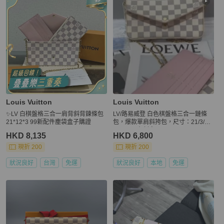
Louis Vuitton
Louis Vuitton
✨LV 白棋盤格三合一肩背斜背鍊條包
LV/路易威登 白色棋盤格三合一鏈條
21*12*3 99新配件塵袋盒子購證
包，爆款單肩斜挎包，尺寸：21/3/12/
115cm，有刻字
HKD 8,135
HKD 6,800
現折 200
現折 200
狀況良好
台灣
免運
狀況良好
本地
免運