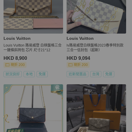
Louis Vuitton
Louis Vuitton
Louis Vuitton 路易威登 白棋盤格三合
lv路易威登白棋盤格2023春季特別款
一鏈條斜挎包 芯片 尺寸21*12
三合一信封包（超新）
HKD 8,900
HKD 9,094
現折 200
現折 200
狀況良好
本地
免運
近新閒置品
台灣
免運