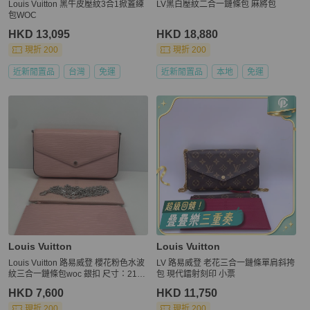
Louis Vuitton 黑牛皮壓紋3合1掀蓋練
LV黑白壓紋二合一鏈條包 麻將包
包WOC
HKD 13,095
HKD 18,880
現折 200
現折 200
近新閒置品
台灣
免運
近新閒置品
本地
免運
Louis Vuitton
Louis Vuitton
Louis Vuitton 路易威登 櫻花粉色水波
LV 路易威登 老花三合一鏈條單肩斜挎
紋三合一鏈條包woc 銀扣 尺寸：21*1
包 現代鐳射刻印 小票
2
HKD 7,600
HKD 11,750
現折 200
現折 200