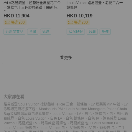
👜LV路易威登｜芭蕾粉全皮壓花三合
Louis Vuitton路易威登，老花三合一
一鏈條包｜大色經典新番｜99新芯片
鏈條包
款
HKD 11,904
HKD 10,119
現折 200
現折 200
近新閒置品
台灣
免運
狀況良好
台灣
免運
看更多
大家都在看
路易威登/Louis Vuitton 棕棋盤格Felicie 三合一鏈條包
、
LV 達芙妮MM 中號
、
Lv
涂鸦限定麻将腋下包
、
Montsouris PM
、
Louis Vuitton Monogram Pallas Chain
Bag金扣鍊帶肩背包
路易威登
、
Louis Vuitton
、
LV
、
白色
、
鏈條包
、
包
、
白色 路
易威登
、
白色 Louis Vuitton
、
白色 LV
、
白色 鏈條包
、
白色 包
、
路易威登 Louis
Vuitton
、
路易威登 LV
、
路易威登 鏈條包
、
路易威登 包
、
Louis Vuitton LV
、
Louis Vuitton 鏈條包
、
Louis Vuitton 包
、
LV 鏈條包
、
LV 包
、
鏈條包 包
、
二手