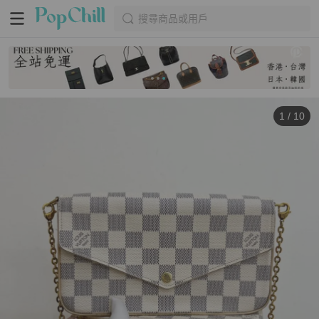
搜尋商品或用戶
1
/
10