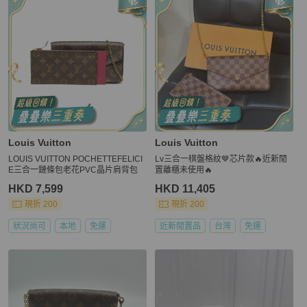
Louis Vuitton
Louis Vuitton
LOUIS VUITTON POCHETTEFELICI
Lv三合一棋盤格紋🤎芯片款🔥近新閒
E三合一鏈條包老花PVC晶片肩背包
置離櫃未使用🔥
HKD 7,599
HKD 11,405
現折 200
現折 200
狀況尚可
本地
免運
近新閒置品
台灣
免運