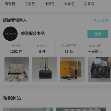
更多
Louis Vuitton
女包
相似商品推薦
肩背包
手提包
托特包
後背包
斜背包
認識賣場主人
逛逛賣場
PopChill 拍拍圈嚴選賣家
香港聖莎奢品
介紹
香港聖莎奢品
追蹤
商品數
商品售出
安心購通過
聊聊回覆
1252 件
9 件
87 %
一天以上
相似商品
更多相似
Louis Vuitton
女包
推薦精品