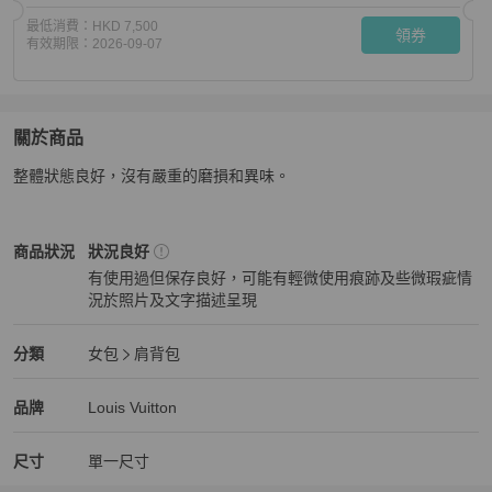
最低消費：
HKD 7,500
領券
有效期限：
2026-09-07
關於商品
關於
整體狀態良好，沒有嚴重的磨損和異味。
路易威登/Louis Vuitton 白棋盤格三合一鏈條包 經典百搭
Louis Vuitton
女包
商品狀態與細節
商品狀況
狀況良好
有使用過但保存良好，可能有輕微使用痕跡及些微瑕疵情
況於照片及文字描述呈現
狀況良好
Louis Vuitton
女包
分類資訊
分類
女包
肩背包
女包
/
肩背包
推薦
Louis Vuitton
Louis Vuitton
精品
推薦清單
女包
品牌介紹
品牌
Louis Vuitton
尺寸
單一尺寸