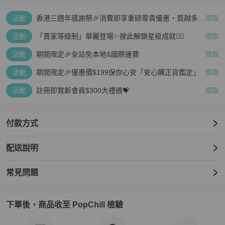
活動
香港三週年感謝祭🎉消費即享重磅尊貴優惠，買越多、
領取
疊越多、賺越多🤑
活動
「賣家等級制」華麗登場✨按此解鎖星級成就👆🏻
領取
活動
期間限定🎉全站免本地&國際運費
領取
活動
期間限定🎉優惠價$199保你心安「安心購正貨鑑定」
領取
活動
註冊即賞新會員$300大禮遇💝
領取
付款方式
配送說明
常見問題
下單後，商品收至 PopChill 檢驗