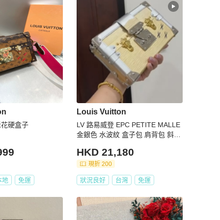
on
Louis Vuitton
老花硬盒子
LV 路易威登 EPC PETITE MALLE
金銀色 水波紋 盒子包 肩背包 斜背
包 手拿包 晚宴包
999
HKD 21,180
現折 200
本地
免運
狀況良好
台灣
免運