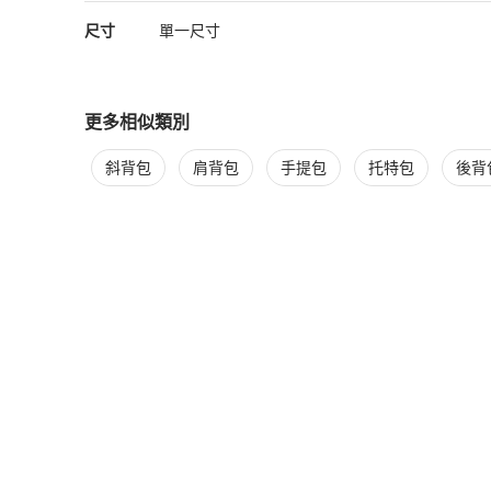
尺寸
單一尺寸
更多相似類別
更多
Louis Vuitton
女包
相似商品推薦
斜背包
肩背包
手提包
托特包
後背