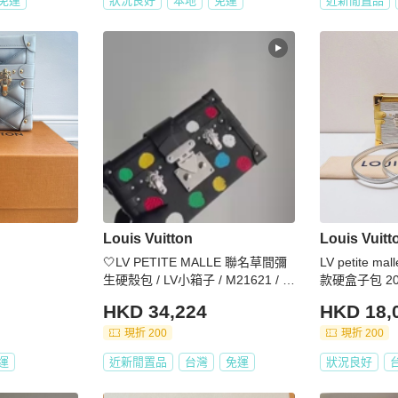
免運
狀況良好
本地
免運
近新閒置品
Louis Vuitton
Louis Vuitt
🤍LV PETITE MALLE 聯名草間彌
LV petite 
生硬殼包 / LV小箱子 / M21621 / M
45943 🤍無花果精品
HKD 34,224
HKD 18,
現折 200
現折 200
運
近新閒置品
台灣
免運
狀況良好