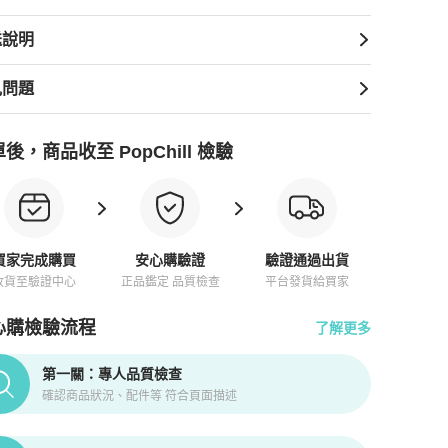
送說明
見問題
後，商品收至 PopChill 檢驗
買家完成購買
安心購驗證
驗證通過出貨
收貨至驗證中心
正品鑑定 品質檢查
平台發貨給買家
心購檢驗流程
了解更多
pChill拍拍圈正品驗證、安心購檢驗流程介紹
第一關：專人品質檢查
確認商品狀況、配件等 符合頁面描述