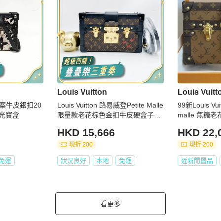
Louis Vuitton
Louis Vuitt
 圖案牛皮銀扣20
Louis Vuitton 路易威登Petite Malle
99新Louis Vu
月光寶盒
限量款老花棕色金扣牛皮硬盒子單
malle 焦
肩包 尺寸：20*12
子 芯片款
HKD 15,666
HKD 22,
現折 200
現折 200
免運
狀況良好
本地
免運
近新閒置品
看更多