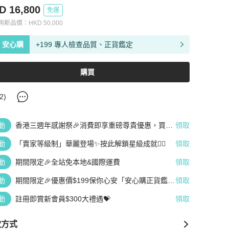
D 16,800
免運
查詢新品價：
HKD
50,000
安心購
+199 專人檢查品質、正貨鑑定
購買
2
)
動
香港三週年感謝祭🎉消費即享重磅尊貴優惠，買越
領取
多、疊越多、賺越多🤑
動
「賣家等級制」華麗登場✨按此解鎖星級成就👆🏻
領取
動
期間限定🎉全站免本地&國際運費
領取
動
期間限定🎉優惠價$199保你心安「安心購正貨鑑
領取
定」
動
註冊即賞新會員$300大禮遇💝
領取
款方式