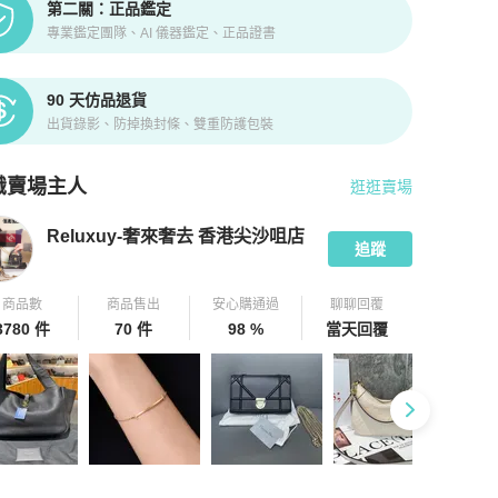
第二關：正品鑑定
專業鑑定團隊、AI 儀器鑑定、正品證書
90 天仿品退貨
出貨錄影、防掉換封條、雙重防護包裝
識賣場主人
逛逛賣場
pChill 拍拍圈嚴選賣家
Reluxuy-奢來奢去 香港尖沙咀店
介紹
Reluxuy-奢來奢去 香港尖沙咀店
追蹤
商品數
商品售出
安心購通過
聊聊回覆
3780 件
70 件
98 %
當天回覆