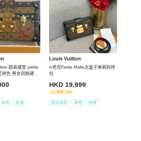
on
Louis Vuitton
itton 路易威登 petite
lv老花Petite Malle大盒子单肩斜挎
糖老花拼色 男女同款硬盒
包
000
HKD 19,999
現折 200
本地
免運
狀況良好
本地
免運