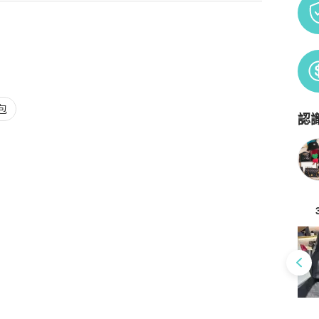
包
認
Po