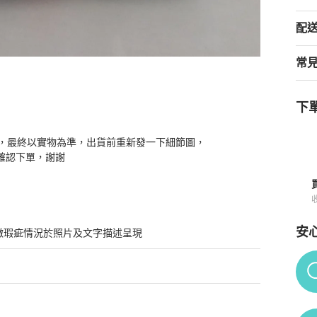
配
常
下單
紋盒子包吃，男女同款 尺寸20*12*5，配件無
商品詳情與購買須知
，最終以實物為準，出貨前重新發一下細節圖，

再確認下單，謝謝
安
微瑕疵情況於照片及文字描述呈現
Po