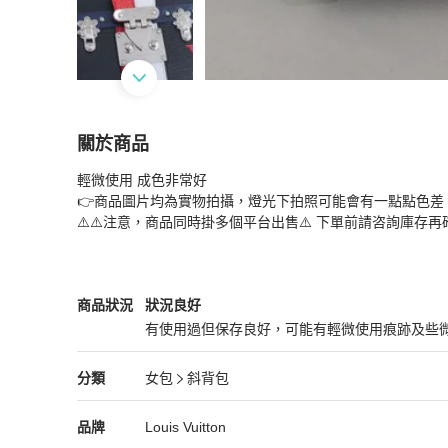
關於商品
關於
輕微使用 成色非常好

Louis VuittonPETITE MALLE限量版水波
👉商品圖片均為實物拍攝，燈光下拍照可能會有一點點色差
⚠️⚠️注意，商品同時掛多個平台出售⚠️ 下單前請咨詢庫存
Louis Vuitton
女包
商品狀態與細節
商品狀況
狀況良好
有使用過但保存良好，可能有輕微使用痕跡及些
狀況良好
Louis Vuitton
女包
分類資訊
分類
女包
斜背包
女包
/
斜背包
推薦
Louis Vuitton
Louis Vuitton
精品
推薦清單
女包
品牌介紹
品牌
Louis Vuitton