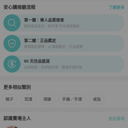
安心購檢驗流程
了解更多
PopChill拍拍圈正品驗證、安心購檢驗流程介紹
第一關：專人品質檢查
確認商品狀況、配件等 符合頁面描述
第二關：正品鑑定
專業鑑定團隊、AI 儀器鑑定、正品證書
90 天仿品退貨
出貨錄影、防掉換封條、雙重防護包裝
更多相似類別
更多
Polo Ralph Lauren
女士配件
相似商品推薦
帽子
耳環
項鍊
手鍊／手環
戒指
認識賣場主人
逛逛賣場
PopChill 拍拍圈嚴選賣家
格林
介紹