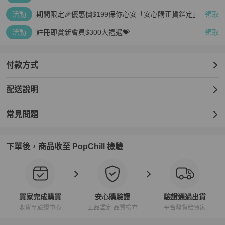
活動
期間限定🎉優惠價$199保你心安「安心購正貨鑑定」
領取
活動
註冊即賞新會員$300大禮遇💝
領取
付款方式
配送說明
常見問題
下單後，商品收至 PopChill 檢驗
買家完成購買
安心購驗證
驗證通過出貨
收貨至驗證中心
正品鑑定 品質檢查
平台發貨給買家