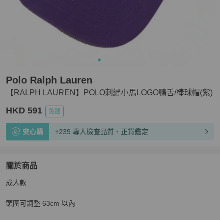
Polo Ralph Lauren
【RALPH LAUREN】POLO刺繡小馬LOGO鴨舌/棒球帽(紫)
HKD 591
免運
安心購
+239 專人檢查品質、正貨鑑定
關於商品
關於
成人款

【RALPH LAUREN】POLO刺繡小馬LOGO鴨舌/棒球帽(
頭圍可調整 63cm 以內
