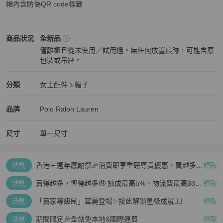
帽內含防偽QR code標籤
Polo Ralph Lauren
女士配件
商品狀態與細節
商品狀況
全新品
僅離櫃且從未使用／試用過。無任何放置痕跡，可能含原
包裝或吊牌。
全新品
Polo Ralph Lauren
女士配件
分類資訊
分類
女士配件
帽子
女士配件
/
帽子
推薦
Polo Ralph Lauren
Polo Ralph Lauren
精品
推薦清單
女士配件
品牌介紹
品牌
Polo Ralph Lauren
尺寸
單一尺寸
活動
香港三週年感謝祭🎉消費即享重磅尊貴優惠，買越多、
領取
疊越多、賺越多🤑
活動
賣得越多，慳得越多🤑 抽成最高5%、物流費最高$800
領取
🤩 再見無上限抽成👋🏻
活動
「賣家等級制」華麗登場✨按此解鎖星級成就👆🏻
領取
活動
期間限定🎉全站免本地&國際運費
領取