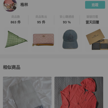
格林
追蹤
商品數
商品售出
安心購通過
聊聊回覆
863 件
95 件
93 %
當天回覆
相似商品
更多相似
Polo Ralph Lauren
女士配件
推薦精品