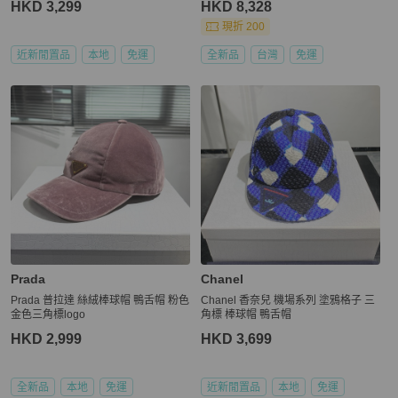
HKD 3,299
HKD 8,328
現折 200
近新閒置品
本地
免運
全新品
台灣
免運
Prada
Chanel
Prada 普拉達 絲絨棒球帽 鴨舌帽 粉色
Chanel 香奈兒 機場系列 塗鴉格子 三
金色三角標logo
角標 棒球帽 鴨舌帽
HKD 2,999
HKD 3,699
全新品
本地
免運
近新閒置品
本地
免運