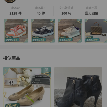
商品數
商品售出
安心購通過
聊聊回覆
2128 件
45 件
100 %
當天回覆
相似商品
更多相似
Chanel
女鞋
推薦精品