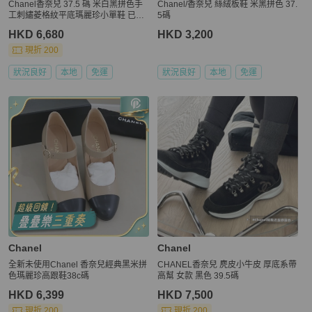
Chanel香奈兒 37.5 碼 米白黑拼色手
Chanel/香奈兒 絲絨板鞋 米黑拼色 37.
工刺繡菱格紋平底瑪麗珍小單鞋 已護
5碼
理
HKD 6,680
HKD 3,200
現折 200
狀況良好
本地
免運
狀況良好
本地
免運
Chanel
Chanel
全新未使用Chanel 香奈兒經典黑米拼
CHANEL香奈兒 麂皮小牛皮 厚底系帶
色瑪麗珍高跟鞋38c碼
高幫 女款 黑色 39.5碼
HKD 6,399
HKD 7,500
現折 200
現折 200