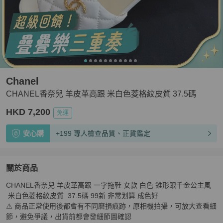
Chanel
CHANEL香奈兒 羊皮革高跟 米白色菱格紋皮質 37.5碼
HKD 7,200
免運
安心購
+199 專人檢查品質、正貨鑑定
關於商品
關於
CHANEL香奈兒 羊皮革高跟 一字拖鞋 女款 白色 錐形跟千金公主風
CHANEL香奈兒 羊皮革高跟 米白色菱格紋皮質 37.5碼
商
 米白色菱格紋皮質  37.5碼 99新 非常划算 成色好

⚠️ 商品正常使用後都會有不同磨損痕跡，原相機拍攝，可放大查看細
節，避免爭議，出貨前都會發細節圖確認
