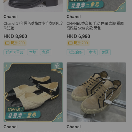
Chanel
Chanel
Chanel 17年黑色菱格纹小羊皮侧边珍
CHANEL香奈兒 羊皮 休閒 套腳 粗跟
珠短靴
高跟鞋 5cm 女款 黑色
HKD 8,900
HKD 6,990
現折 200
現折 200
近新閒置品
本地
免運
狀況良好
本地
免運
Chanel
Chanel