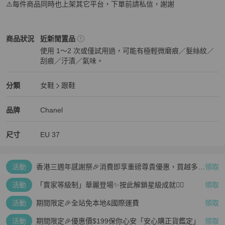
⚠️每件商品同時也上架其它平台，下單前請私信，謝謝
Chanel
女鞋
商品狀態與細節
商品狀況
近新閒置品
使用 1～2 次或僅試用過，可能有極輕微磨痕／髮絲紋／
刮痕／汙漬／氣味。
近新閒置品
Chanel
女鞋
分類資訊
分類
女鞋
跟鞋
女鞋
/
跟鞋
推薦
Chanel
Chanel
精品
推薦清單
女鞋
品牌介紹
品牌
Chanel
尺寸
EU
37
活動
香港三週年感謝祭🎉消費即享重磅尊貴優惠，買越多、
領取
疊越多、賺越多🤑
活動
「賣家等級制」華麗登場✨按此解鎖星級成就👆🏻
領取
活動
期間限定🎉全站免本地&國際運費
領取
活動
期間限定🎉優惠價$199保你心安「安心購正貨鑑定」
領取