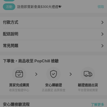
活動
註冊即賞新會員$300大禮遇💝
領取
付款方式
配送說明
常見問題
下單後，商品收至 PopChill 檢驗
買家完成購買
安心購驗證
驗證通過出貨
收貨至驗證中心
正品鑑定 品質檢查
平台發貨給買家
安心購檢驗流程
了解更多