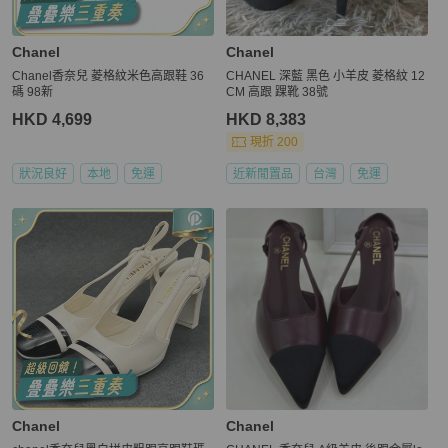
Chanel
Chanel
Chanel香奈兒 菱格紋米色高跟鞋 36
CHANEL 深藍 黑色 小羊皮 菱格紋 12
碼 98新
CM 高跟 踝靴 38號
HKD 4,699
HKD 8,383
現折 200
狀況良好
本地
免運
近新閒置品
台灣
免運
Chanel
Chanel