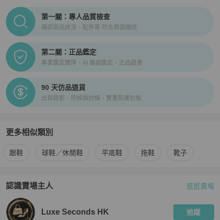
PopChill拍拍圈正品驗證、安心購檢驗流程介紹
第一關：專人品質檢查
確認商品狀況、配件等 符合頁面描述
第二關：正品鑑定
專業鑑定團隊、AI 儀器鑑定、正品證書
90 天仿品退貨
出貨錄影、防掉換封條、雙重防護包裝
更多相似類別
更多
Chanel
女鞋
相似商品推薦
跟鞋
球鞋／休閒鞋
平底鞋
拖鞋
靴子
認識賣場主人
逛逛賣場
PopChill 拍拍圈嚴選賣家
Luxe Seconds HK
介紹
Luxe Seconds HK
追蹤