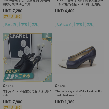
chanel香奈兒黑白拼皮粗跟高跟鞋瑪
CHANEL 香奈兒 A級羊皮 後跟金屬lo
麗珍方頭 38碼已貼底
go 紅棕色高跟鞋👠36. 5碼（已通過✅
鑒定）購買以上商品👆🏻送贈CHANEL
HKD 7,280
HKD 4,400
金字米色立體襟花兩個🌸
現折 200
狀況良好
本地
免運
近新閒置品
本地
免運
Chanel
Chanel
未使用 Chanel香奈兒 黑色珍珠高跟 3
Chanel Navy and White Leather Poi
7碼
nted Heel size 35.5
HKD 7,900
HKD 1,380
現折 200