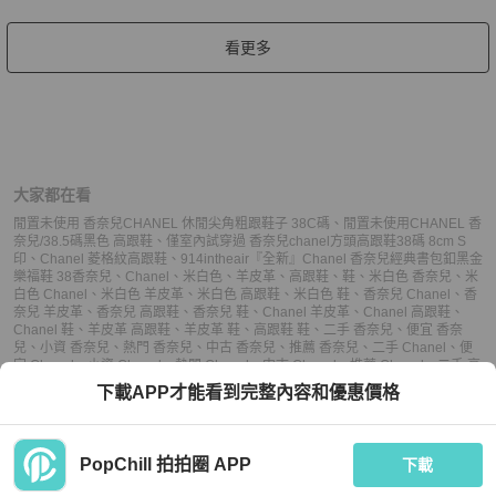
看更多
大家都在看
閒置未使用 香奈兒CHANEL 休閒尖角粗跟鞋子 38C碼
、
閒置未使用CHANEL 香
奈兒/38.5碼黑色 高跟鞋
、
僅室內試穿過 香奈兒chanel方頭高跟鞋38碼 8cm S
印
、
Chanel 菱格紋高跟鞋
、
914intheair『全新』Chanel 香奈兒經典書包釦黑金
樂福鞋 38
香奈兒
、
Chanel
、
米白色
、
羊皮革
、
高跟鞋
、
鞋
、
米白色 香奈兒
、
米
白色 Chanel
、
米白色 羊皮革
、
米白色 高跟鞋
、
米白色 鞋
、
香奈兒 Chanel
、
香
奈兒 羊皮革
、
香奈兒 高跟鞋
、
香奈兒 鞋
、
Chanel 羊皮革
、
Chanel 高跟鞋
、
Chanel 鞋
、
羊皮革 高跟鞋
、
羊皮革 鞋
、
高跟鞋 鞋
、
二手 香奈兒
、
便宜 香奈
兒
、
小資 香奈兒
、
熱門 香奈兒
、
中古 香奈兒
、
推薦 香奈兒
、
二手 Chanel
、
便
宜 Chanel
、
小資 Chanel
、
熱門 Chanel
、
中古 Chanel
、
推薦 Chanel
、
二手 高
跟鞋
、
便宜 高跟鞋
、
小資 高跟鞋
、
熱門 高跟鞋
、
中古 高跟鞋
、
推薦 高跟鞋
、
二
下載APP才能看到完整內容和優惠價格
手 鞋
、
便宜 鞋
、
小資 鞋
、
熱門 鞋
、
中古 鞋
、
推薦 鞋
PopChill 拍拍圈 APP
下載