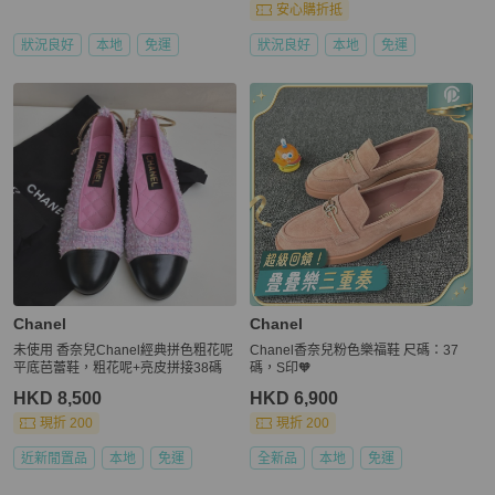
安心購折抵
狀況良好
本地
免運
狀況良好
本地
免運
Chanel
Chanel
未使用 香奈兒Chanel經典拼色粗花呢
Chanel香奈兒粉色樂福鞋 尺碼：37
平底芭蕾鞋，粗花呢+亮皮拼接38碼
碼，S印🧡
HKD 8,500
HKD 6,900
現折 200
現折 200
近新閒置品
本地
免運
全新品
本地
免運