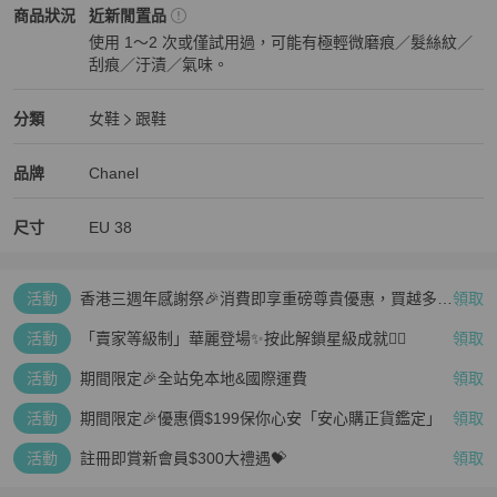
Chanel
女鞋
商品狀態與細節
商品狀況
近新閒置品
使用 1～2 次或僅試用過，可能有極輕微磨痕／髮絲紋／
刮痕／汙漬／氣味。
近新閒置品
Chanel
女鞋
分類資訊
分類
女鞋
跟鞋
女鞋
/
跟鞋
推薦
Chanel
Chanel
精品
推薦清單
女鞋
品牌介紹
品牌
Chanel
尺寸
EU
38
活動
香港三週年感謝祭🎉消費即享重磅尊貴優惠，買越多、
領取
疊越多、賺越多🤑
活動
「賣家等級制」華麗登場✨按此解鎖星級成就👆🏻
領取
活動
期間限定🎉全站免本地&國際運費
領取
活動
期間限定🎉優惠價$199保你心安「安心購正貨鑑定」
領取
活動
註冊即賞新會員$300大禮遇💝
領取