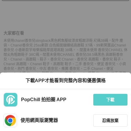
大家都在看
未使用chanel香奈兒slingback黑色鰐魚壓紋漆皮粗跟涼鞋 尺碼38碼，配件:塵
袋
、
Chanel香奈兒 25ss新款 白色緞面蝴蝶結高跟鞋 37碼
、
99新閑置品Chanel
香奈兒 小香新款字母樂福鞋厚底增高鞋 38碼。
、
閒置未使用 香奈兒CHANEL 休
閒尖角粗跟鞋子 38C碼
、
閒置未使用CHANEL 香奈兒/38.5碼黑色 高跟鞋
香奈
兒
、
Chanel
、
高跟鞋
、
鞋子
、
香奈兒 Chanel
、
香奈兒 高跟鞋
、
香奈兒 鞋子
、
Chanel 高跟鞋
、
Chanel 鞋子
、
高跟鞋 鞋子
、
二手 香奈兒
、
便宜 香奈兒
、
小資
香奈兒
、
熱門 香奈兒
、
中古 香奈兒
、
推薦 香奈兒
、
二手 Chanel
、
便宜
Chanel
、
小資 Chanel
、
熱門 Chanel
、
中古 Chanel
、
推薦 Chanel
、
二手 高跟
鞋
、
便宜 高跟鞋
、
小資 高跟鞋
、
熱門 高跟鞋
、
中古 高跟鞋
、
推薦 高跟鞋
、
二手
下載APP才能看到完整內容和優惠價格
鞋子
、
便宜 鞋子
、
小資 鞋子
、
熱門 鞋子
、
中古 鞋子
、
推薦 鞋子
PopChill 拍拍圈 APP
下載
上架
使用網頁版瀏覽器
忍痛放棄