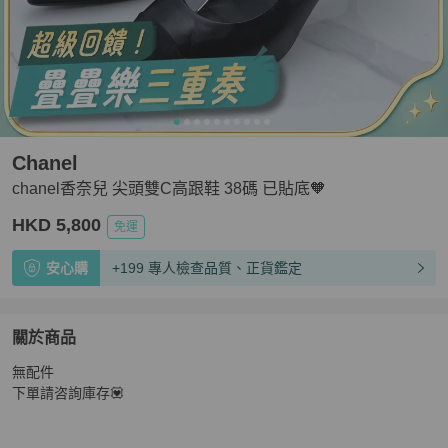
Chanel
chanel香奈兒 尖頭雙C高跟鞋 38碼 已貼底🧡
HKD 5,800
免運
安心購
+199 專人檢查品質、正貨鑑定
關於商品
關於
無配件

chanel香奈兒 尖頭雙C高跟鞋 38碼 已貼底🧡
商品詳情與
下單請咨詢庫存💟