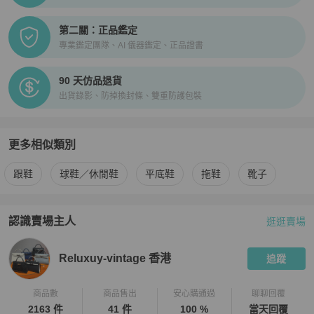
第二關：正品鑑定
專業鑑定團隊、AI 儀器鑑定、正品證書
90 天仿品退貨
出貨錄影、防掉換封條、雙重防護包裝
更多相似類別
更多
Chanel
女鞋
相似商品推薦
跟鞋
球鞋／休閒鞋
平底鞋
拖鞋
靴子
認識賣場主人
逛逛賣場
PopChill 拍拍圈嚴選賣家
Reluxuy-vintage 香港
介紹
Reluxuy-vintage 香港
追蹤
商品數
商品售出
安心購通過
聊聊回覆
2163 件
41 件
100 %
當天回覆