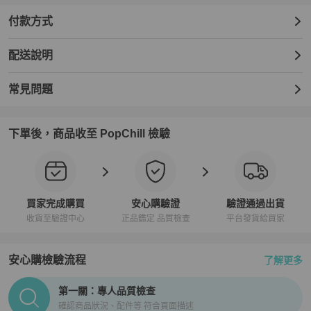
付款方式
配送說明
常見問題
下單後，商品收至 PopChill 檢驗
買家完成購買
安心購驗證
驗證通過出貨
收貨至驗證中心
正品鑑定 品質檢查
平台發貨給買家
安心購檢驗流程
了解更多
PopChill拍拍圈正品驗證、安心購檢驗流程介紹
第一關：專人品質檢查
確認商品狀況、配件等 符合頁面描述