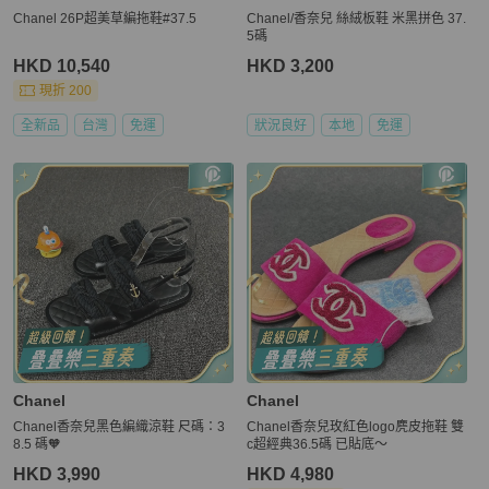
Chanel 26P超美草編拖鞋#37.5
Chanel/香奈兒 絲絨板鞋 米黑拼色 37.
5碼
HKD 10,540
HKD 3,200
現折 200
全新品
台灣
免運
狀況良好
本地
免運
Chanel
Chanel
Chanel香奈兒黑色編織涼鞋 尺碼：3
Chanel香奈兒玫紅色logo麂皮拖鞋 雙
8.5 碼🧡
c超經典36.5碼 已貼底～
HKD 3,990
HKD 4,980