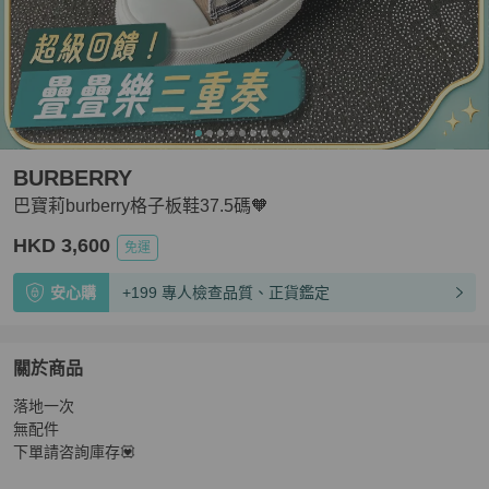
BURBERRY
巴寶莉burberry格子板鞋37.5碼🧡
HKD 3,600
免運
安心購
+199 專人檢查品質、正貨鑑定
關於商品
關於
落地一次

巴寶莉burberry格子板鞋37.5碼🧡
商品詳情與購買須知
無配件

下單請咨詢庫存💟