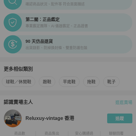
確認商品狀況、配件等 符合頁面描述
第二關：正品鑑定
專業鑑定團隊、AI 儀器鑑定、正品證書
90 天仿品退貨
出貨錄影、防掉換封條、雙重防護包裝
更多相似類別
更多
BURBERRY
女鞋
相似商品推薦
球鞋／休閒鞋
跟鞋
平底鞋
拖鞋
靴子
認識賣場主人
逛逛賣場
PopChill 拍拍圈嚴選賣家
Reluxuy-vintage 香港
介紹
Reluxuy-vintage 香港
追蹤
商品數
商品售出
安心購通過
聊聊回覆