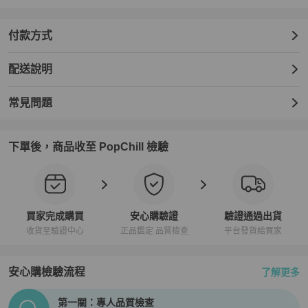
付款方式
配送說明
常見問題
下單後，商品收至 PopChill 檢驗
買家完成購買
安心購驗證
驗證通過出貨
收貨至驗證中心
正品鑑定 品質檢查
平台發貨給買家
安心購檢驗流程
了解更多
PopChill拍拍圈正品驗證、安心購檢驗流程介紹
第一關：專人品質檢查