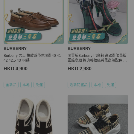
BURBERRY
BURBERRY
Burberry 男士 格紋系帶休閒鞋40 41
閒置新Burberry 巴寶莉 高跟鞋限量版
42 42.5 43 44碼
圓錐高跟 經典格紋綠黃黑高端配色 38
碼
HKD 4,900
HKD 2,980
全新品
本地
免運
近新閒置品
本地
免運