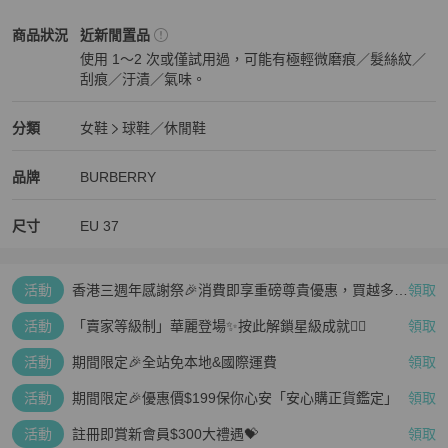
BURBERRY
女鞋
商品狀態與細節
商品狀況
近新閒置品
使用 1～2 次或僅試用過，可能有極輕微磨痕／髮絲紋／
刮痕／汙漬／氣味。
近新閒置品
BURBERRY
女鞋
分類資訊
分類
女鞋
球鞋／休閒鞋
女鞋
/
球鞋／休閒鞋
推薦
BURBERRY
BURBERRY
精品
推薦清單
女鞋
品牌介紹
品牌
BURBERRY
尺寸
EU
37
活動
香港三週年感謝祭🎉消費即享重磅尊貴優惠，買越多、
領取
疊越多、賺越多🤑
活動
「賣家等級制」華麗登場✨按此解鎖星級成就👆🏻
領取
活動
期間限定🎉全站免本地&國際運費
領取
活動
期間限定🎉優惠價$199保你心安「安心購正貨鑑定」
領取
活動
註冊即賞新會員$300大禮遇💝
領取