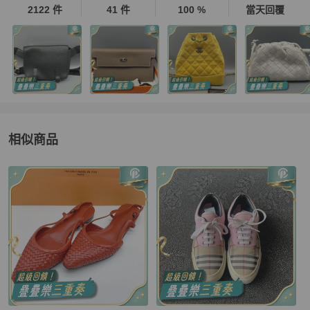
2122 件
41 件
100 %
當天回覆
相似商品
更多相似
BURBERRY
女鞋
推薦精品