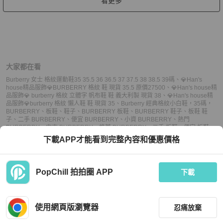
看更多
大家都在看
Burberry 女士 格紋運動鞋35 35.5 36 36.5 37 37.5 38 38.5 39碼
、
💎Han's
house精品服飾💎BURBERRY 格紋 鞋 現貨 35.5 原價27500
、
💎Han's house精
品服飾💎 burberry 格紋 立體字 帆布鞋 鞋 義大利製 現貨 38
、
💎Han's house精
品服飾💎burberry 格紋 懶人鞋 鞋 現貨 35
、
Burberry 經典格紋小白鞋，35碼，
BURBERRY
、
板鞋
、
鞋子
、
BURBERRY 板鞋
、
BURBERRY 鞋子
、
板鞋 鞋
子
、
二手 BURBERRY
、
便宜 BURBERRY
、
小資 BURBERRY
、
熱門
BURBERRY
、
中古 BURBERRY
、
推薦 BURBERRY
、
二手 板鞋
、
便宜 板鞋
、
小資 板鞋
、
熱門 板鞋
、
中古 板鞋
、
推薦 板鞋
、
二手 鞋子
、
便宜 鞋子
、
小資 鞋
下載APP才能看到完整內容和優惠價格
子
、
熱門 鞋子
、
中古 鞋子
、
推薦 鞋子
PopChill 拍拍圈 APP
下載
上架
使用網頁版瀏覽器
忍痛放棄