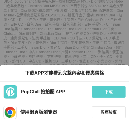
DIOR Toujoursnano豎版手袋米色牛皮金扣2025肩背包
、
Dior 迪奧 Vibe Hobo
白色羊皮肩包
、
Christian Dior MISS CARO 單肩手提包 S5169UDAX 黑色皮革
二手女款
、
Dior 緞面水鑽馬鞍包小號 淡粉色 金扣 17*15*1 9新 配件塵袋
、
Dior
so black全黑漆皮黛妃五格 23.5*20*10 95新 配件盒子 塵袋
Christian Dior
、
迪
奧
、
CD
、
Dior
、
白色
、
牛皮
、
戴妃包
、
手提包
、
白色 Christian Dior
、
白色 迪
奧
、
白色 CD
、
白色 Dior
、
白色 牛皮
、
白色 戴妃包
、
白色 手提包
、
Christian
Dior 迪奧
、
Christian Dior CD
、
Christian Dior Dior
、
Christian Dior 牛皮
、
Christian Dior 戴妃包
、
Christian Dior 手提包
、
迪奧 CD
、
迪奧 Dior
、
迪奧 牛
皮
、
迪奧 戴妃包
、
迪奧 手提包
、
CD Dior
、
CD 牛皮
、
CD 戴妃包
、
CD 手提
包
、
Dior 牛皮
、
Dior 戴妃包
、
Dior 手提包
、
牛皮 戴妃包
、
牛皮 手提包
、
戴妃包
手提包
、
二手 Christian Dior
、
便宜 Christian Dior
、
小資 Christian Dior
、
熱門
Christian Dior
、
中古 Christian Dior
、
推薦 Christian Dior
、
二手 迪奧
、
便宜 迪
奧
、
小資 迪奧
、
熱門 迪奧
、
中古 迪奧
、
推薦 迪奧
、
二手 CD
、
便宜 CD
、
小資
CD
、
熱門 CD
、
中古 CD
、
推薦 CD
、
二手 Dior
、
便宜 Dior
、
小資 Dior
、
熱門
Dior
、
中古 Dior
、
推薦 Dior
、
二手 戴妃包
、
便宜 戴妃包
、
小資 戴妃包
、
熱門 戴
妃包
、
中古 戴妃包
、
推薦 戴妃包
、
二手 手提包
、
便宜 手提包
、
小資 手提包
、
熱
下載APP才能看到完整內容和優惠價格
門 手提包
、
中古 手提包
、
推薦 手提包
PopChill 拍拍圈 APP
下載
上架
使用網頁版瀏覽器
忍痛放棄