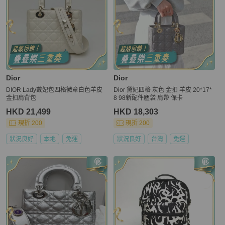
Dior
Dior
DIOR Lady戴妃包四格徽章白色羊皮
Dior 黛妃四格 灰色 金扣 羊皮 20*17*
金扣肩背包
8 98新配件塵袋 肩帶 保卡
HKD 21,499
HKD 18,303
現折 200
現折 200
狀況良好
本地
免運
狀況良好
台灣
免運