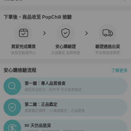
下單後，商品收至 PopChill 檢驗
買家完成購買
安心購驗證
驗證通過出貨
收貨至驗證中心
正品鑑定 品質檢查
平台發貨給買家
安心購檢驗流程
了解更多
PopChill拍拍圈正品驗證、安心購檢驗流程介紹
第一關：專人品質檢查
確認商品狀況、配件等 符合頁面描述
第二關：正品鑑定
專業鑑定團隊、AI 儀器鑑定、正品證書
90 天仿品退貨