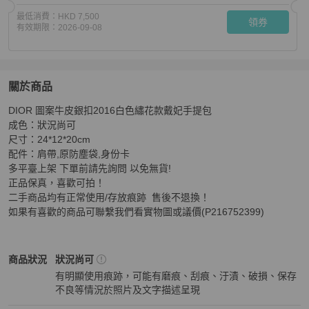
最低消費：
HKD 7,500
領券
有效期限：
2026-09-08
關於商品
關於
DIOR 圖案牛皮銀扣2016白色繡花款戴妃手提包

DIOR 圖案牛皮銀扣2016白色繡花款戴妃手提包肩背包
商
成色：狀況尚可

尺寸：24*12*20cm

配件：肩帶,原防塵袋,身份卡

多平臺上架 下單前請先詢問 以免無貨!

正品保真，喜歡可拍！

二手商品均有正常使用/存放痕跡  售後不退換！

如果有喜歡的商品可聯繫我們看實物圖或議價(P216752399)
Dior
女包
商品狀態與細節
商品狀況
狀況尚可
有明顯使用痕跡，可能有磨痕、刮痕、汙漬、破損、保存
不良等情況於照片及文字描述呈現
狀況尚可