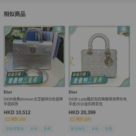
相似商品
更多相似
Dior
女包
推薦精品
Dior
Dior
DIOR迪奧diorever太空銀拼白色盾牌
DIOR Lady戴妃包四格徽章肩帶灰色
手提斜挎
羊皮2016金扣肩背包
HKD 10,512
HKD 20,399
現折 200
現折 200
近新閒置品
本地
免運
狀況良好
本地
免運