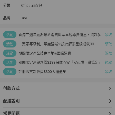
Dior
女包
分類資訊
分類
女包
肩背包
女包
/
肩背包
推薦
Dior
Dior
精品
推薦清單
女包
品牌介紹
品牌
Dior
活動
香港三週年感謝祭🎉消費即享重磅尊貴優惠，買越多、
領取
疊越多、賺越多🤑
活動
「賣家等級制」華麗登場✨按此解鎖星級成就👆🏻
領取
活動
期間限定🎉全站免本地&國際運費
領取
活動
期間限定🎉優惠價$199保你心安「安心購正貨鑑定」
領取
活動
註冊即賞新會員$300大禮遇💝
領取
付款方式
配送說明
常見問題