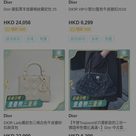
Dior
Dior
Dior 銀釦黑羊皮藤格紋戴妃包 25
DIOR VIP小號32藍色牛皮銀扣2016
HKD 24,056
HKD 6,299
現折 200
現折 200
狀況尚可
台灣
免運
狀況尚可
本地
免運
Dior
Dior
DIOR Lady戴妃包三格白色牛皮磨砂
【平替Toujours🤣只需新款的三份一
扣肩背包
價錢🉐性價比滿滿✨】Dior 中古雲朵
包 黑色尼龍菱格紋 黑色戴妃手提單肩