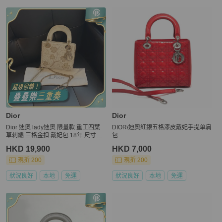
Dior
Dior
Dior 迪奧 lady迪奧 限量款 重工四葉
DIOR/迪奧紅銀五格漆皮戴妃手提单肩
草刺繡 三格金扣 戴妃包 18年 尺寸約1
包
7*4*7 部分膜在 實物精美金邊刺繡非
HKD 19,900
HKD 7,000
常高級
現折 200
現折 200
狀況良好
本地
免運
狀況良好
本地
免運