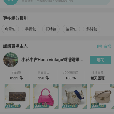
出貨錄影、防掉換封條、雙重防護包裝
更多相似類別
更多
Dior
女包
相似商品推薦
肩背包
手提包
托特包
後背包
斜背包
認識賣場主人
逛逛賣場
PopChill 拍拍圈嚴選賣家
小花中古Hana vintage香港銅鑼灣店
小花中古Hana vintage香港銅鑼灣店
追蹤
商品數
商品售出
安心購通過
聊聊回覆
6529 件
156 件
100 %
當天回覆