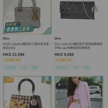
Dior
Dior
DIOR LadyDior戴妃包三格灰色羊皮
Dior Lady Dior戴妃包牛皮漆皮藤格紋
金扣2016
字母Logo吊飾斜背包單肩包
HKD 21,599
HKD 9,099
現折 200
現折 200
狀況尚可
本地
免運
狀況尚可
本地
免運
降價