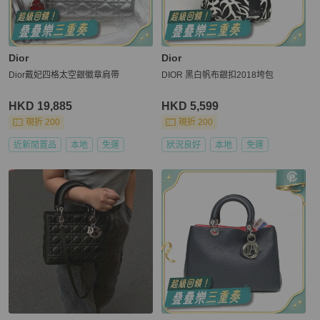
Dior
Dior
Dior戴妃四格太空銀徽章肩帶
DIOR 黑白帆布銀扣2018垮包
HKD 19,885
HKD 5,599
現折 200
現折 200
近新閒置品
本地
免運
狀況良好
本地
免運