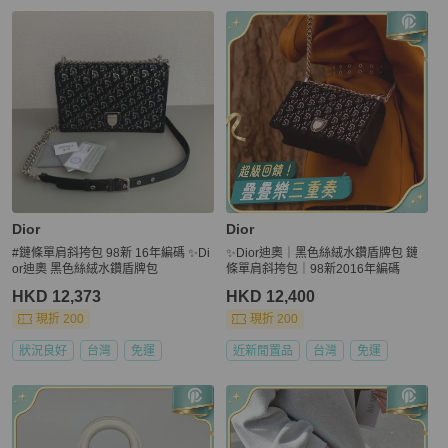
Dior
Dior
#鏈條單肩斜挎包 98新 16年編碼 ✨Di
✨Dior迪奧｜黑色絲絨水鑽盾牌包 鏈
or迪奧 黑色絲絨水鑽盾牌包
條單肩斜挎包｜98新2016年編碼
HKD 12,373
HKD 12,400
現折 200
現折 200
狀況良好
台灣
免運
近新閒置品
台灣
免運