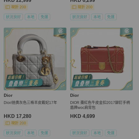
HKD 22,999
HKD 6,299
包
現折 200
現折 200
狀況良好
本地
免運
狀況良好
本地
免運
Dior
Dior
Dior/迪奧灰色三格羊皮戴妃17年
DIOR 棗紅色牛皮金扣2017鉚釘手柄
盾牌woc肩背包
HKD 17,280
HKD 4,699
現折 200
狀況良好
本地
免運
狀況良好
本地
免運