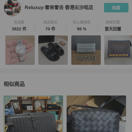
Reluxuy-奢來奢去 香港尖沙咀店
追蹤
商品數
商品售出
安心購通過
聊聊回覆
3822 件
70 件
98 %
當天回覆
相似商品
更多相似
Bottega Veneta
女包
推薦精品