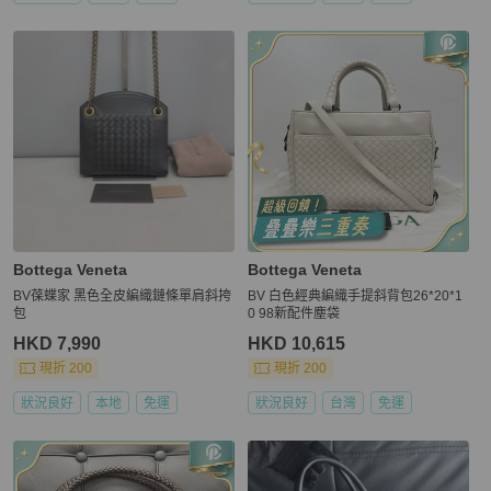
Bottega Veneta
Bottega Veneta
BV葆蝶家 黑色全皮編織鏈條單肩斜挎
BV 白色經典編織手提斜背包26*20*1
包
0 98新配件塵袋
HKD 7,990
HKD 10,615
現折 200
現折 200
狀況良好
本地
免運
狀況良好
台灣
免運