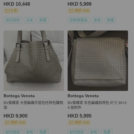
HKD 10,446
HKD 5,999
9 折
現折 200
狀況良好
日本
免運
近新閒置品
本地
免運
Bottega Veneta
Bottega Veneta
BV葆蝶家 大號編織手提包托特包購物
BV葆蝶家 灰色編織斜挎包 尺寸:30×3
袋
4 🈚附件
HKD 9,900
HKD 5,995
現折 200
現折 200
狀況良好
本地
免運
狀況良好
本地
免運