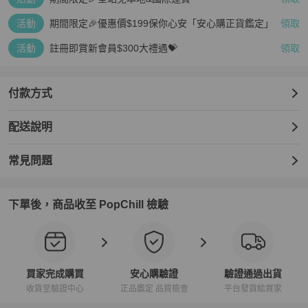
活動
期間限定🎉優惠價$199保你心安「安心購正貨鑑定」
領取
活動
註冊即賞新會員$300大禮遇💝
領取
付款方式
配送說明
常見問題
下單後，商品收至 PopChill 檢驗
買家完成購買
安心購驗證
驗證通過出貨
收貨至驗證中心
正品鑑定 品質檢查
平台發貨給買家