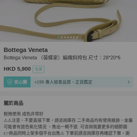
Bottega Veneta
Bottega Veneta （葆蝶家）編織斜挎包 尺寸：28*20*6
HKD 5,900
免運
安心購
+199 專人檢查品質、正貨鑑定
關於商品
關於
輕微使用 成色非常好

Bottega Veneta （葆蝶家）編織斜挎包 尺寸：28*20*6
商
⚠️⚠️注意，不要直接下單，請咨詢庫存 二手商品均有使用痕跡，金屬
可能會有退色氧化情況 ，售出一概不退  可咨詢我要更多的細節圖 

👉商品同時上架多個平台出售⚠️ 下單前請咨詢庫存再確認下單，謝