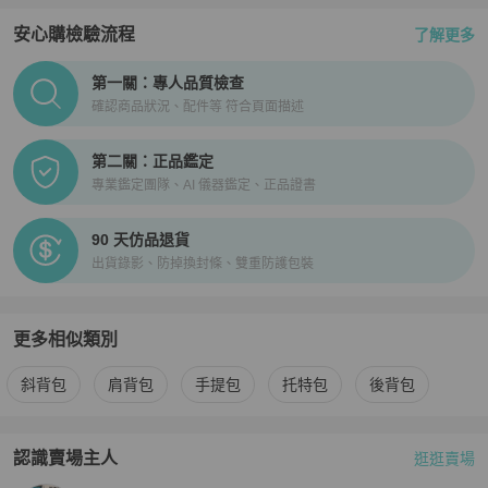
安心購檢驗流程
了解更多
PopChill拍拍圈正品驗證、安心購檢驗流程介紹
第一關：專人品質檢查
確認商品狀況、配件等 符合頁面描述
第二關：正品鑑定
專業鑑定團隊、AI 儀器鑑定、正品證書
90 天仿品退貨
出貨錄影、防掉換封條、雙重防護包裝
更多相似類別
更多
Bottega Veneta
女包
相似商品推薦
斜背包
肩背包
手提包
托特包
後背包
認識賣場主人
逛逛賣場
PopChill 拍拍圈嚴選賣家
Reluxuy-奢來奢去 香港尖沙咀店
介