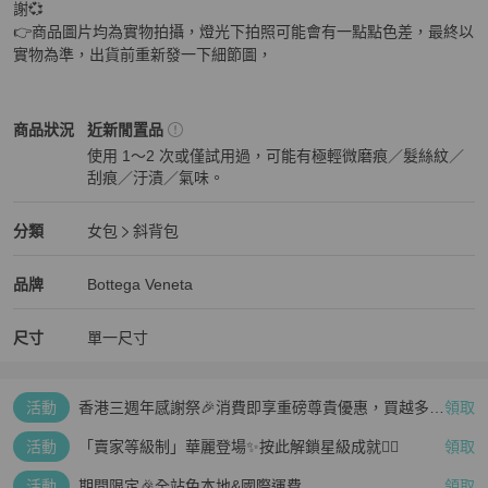
謝💞

👉商品圖片均為實物拍攝，燈光下拍照可能會有一點點色差，最終以
實物為準，出貨前重新發一下細節圖，
Bottega Veneta
女包
商品狀態與細節
商品狀況
近新閒置品
使用 1～2 次或僅試用過，可能有極輕微磨痕／髮絲紋／
刮痕／汙漬／氣味。
近新閒置品
Bottega Veneta
女包
分類資訊
分類
女包
斜背包
女包
/
斜背包
推薦
Bottega Veneta
Bottega Veneta
精品
推薦清單
女包
品牌介紹
品牌
Bottega Veneta
尺寸
單一尺寸
活動
香港三週年感謝祭🎉消費即享重磅尊貴優惠，買越多、
領取
疊越多、賺越多🤑
活動
「賣家等級制」華麗登場✨按此解鎖星級成就👆🏻
領取
活動
期間限定🎉全站免本地&國際運費
領取