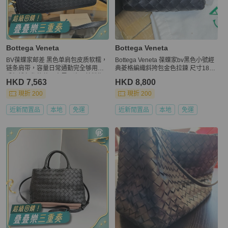
Bottega Veneta
Bottega Veneta
BV葆蝶家邮差 黑色单肩包皮质软糯，
Bottega Veneta 葆蝶家bv黑色小號經
链条肩带，容量日常通勤完全够用，
典菱格編織斜挎包金色拉鍊 尺寸18×5
手机钱包都能装，内里干净，拉链顺
×10cm。
HKD 7,563
HKD 8,800
滑，细节都在
現折 200
現折 200
近新閒置品
本地
免運
近新閒置品
本地
免運