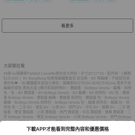
看更多
大家都在看
99新 bv葆蝶家Padded Cassette面包女士挎包，尺寸25*17*10，配件🈚
、
[ 櫃價
$101400 ］BV BangBang 松果咖編織飯盒包 近全新
、
BV 黑編織｜不說話也很
貴的包🖤
、
BV霧霾藍羊皮波士頓包
、
葆蝶家BOTTEGA VENETA Roma 黑色牛皮
編織手提包 黑色五金 2條可拆卸肩帶
BV
、
寶緹嘉
、
Bottega Veneta
、
編織
、
斜挎
包
、
包
、
BV 寶緹嘉
、
BV Bottega Veneta
、
BV 編織
、
BV 斜挎包
、
BV 包
、
寶緹
嘉 Bottega Veneta
、
寶緹嘉 編織
、
寶緹嘉 斜挎包
、
寶緹嘉 包
、
Bottega Veneta
編織
、
Bottega Veneta 斜挎包
、
Bottega Veneta 包
、
編織 斜挎包
、
編織 包
、
斜
挎包 包
、
二手 BV
、
便宜 BV
、
小資 BV
、
熱門 BV
、
中古 BV
、
推薦 BV
、
二手 寶
緹嘉
、
便宜 寶緹嘉
、
小資 寶緹嘉
、
熱門 寶緹嘉
、
中古 寶緹嘉
、
推薦 寶緹嘉
、
二
手 Bottega Veneta
、
便宜 Bottega Veneta
、
小資 Bottega Veneta
、
熱門 Bottega
Veneta
、
中古 Bottega Veneta
、
推薦 Bottega Veneta
、
二手 斜挎包
、
便宜 斜挎
包
、
小資 斜挎包
、
熱門 斜挎包
、
中古 斜挎包
、
推薦 斜挎包
、
二手 包
、
便宜
下載APP才能看到完整內容和優惠價格
包
、
小資 包
、
熱門 包
、
中古 包
、
推薦 包