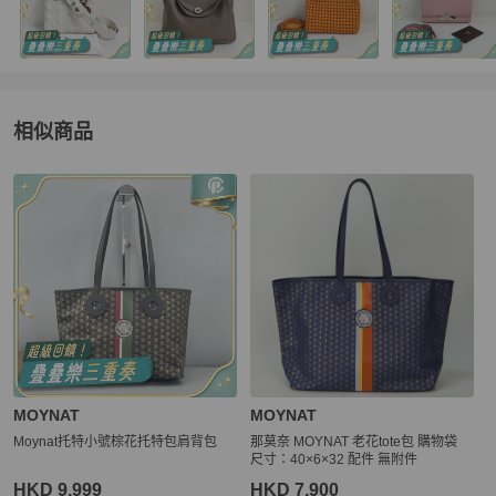
相似商品
更多相似
MOYNAT
女包
推薦精品
MOYNAT
MOYNAT
Moynat托特小號棕花托特包肩背包
那莫奈 MOYNAT 老花tote包 購物袋
尺寸：40×6×32 配件 無附件
HKD 9,999
HKD 7,900