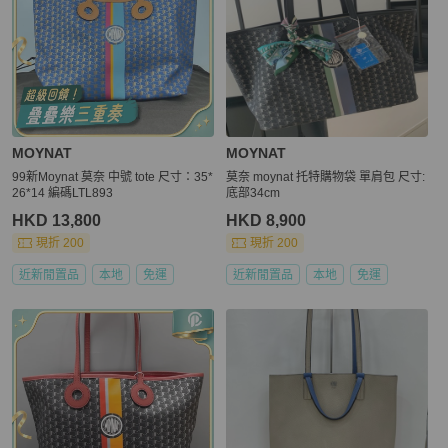
MOYNAT
MOYNAT
99新Moynat 莫奈 中號 tote 尺寸：35*
莫奈 moynat 托特購物袋 單肩包 尺寸:
26*14 編碼LTL893
底部34cm
HKD 13,800
HKD 8,900
現折 200
現折 200
近新閒置品
本地
免運
近新閒置品
本地
免運