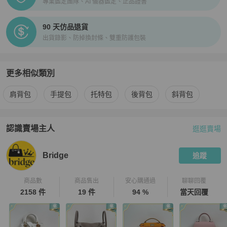
專業鑑定團隊、AI 儀器鑑定、正品證書
90 天仿品退貨
出貨錄影、防掉換封條、雙重防護包裝
更多相似類別
更多
MOYNAT
女包
相似商品推薦
肩背包
手提包
托特包
後背包
斜背包
認識賣場主人
逛逛賣場
PopChill 拍拍圈嚴選賣家
Bridge
介紹
Bridge
追蹤
商品數
商品售出
安心購通過
聊聊回覆
2158 件
19 件
94 %
當天回覆