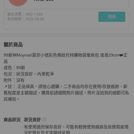
最低消費：
HKD 7,500
領券
有效期限：
2026-09-08
關於商品
關於
99新🆕Moynat/莫奈小號彩色條紋托特購物袋單肩包 底長29cm❤️正
✨ 99新🆕Moynat/莫奈小號彩色條紋托特購物袋單肩包 底長
品

成色：99新

包況：狀況良好，內里乾淨

附件：沒有

📌註： 正品保真，請放心選購，二手商品均存在使用/存放痕跡，新
舊程度是主觀描述，購買前請細閱照片描述，照片沒拍到的細節可私
訊補拍。
MOYNAT
女包
商品狀態與細節
商品狀況
狀況良好
有使用過但保存良好，可能有輕微使用痕跡及些微瑕疵情
況於照片及文字描述呈現