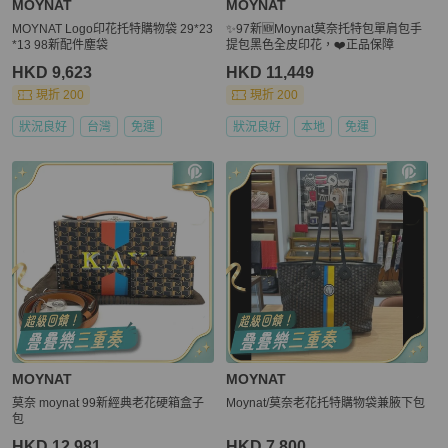
MOYNAT
MOYNAT
MOYNAT Logo印花托特購物袋 29*23
✨97新🆕Moynat莫奈托特包單肩包手
*13 98新配件塵袋
提包黑色全皮印花，❤️正品保障
HKD 9,623
HKD 11,449
現折 200
現折 200
狀況良好
台灣
免運
狀況良好
本地
免運
MOYNAT
MOYNAT
莫奈 moynat 99新經典老花硬箱盒子
Moynat/莫奈老花托特購物袋兼腋下包
包
HKD 12,981
HKD 7,800