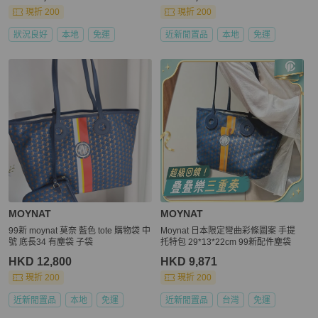
現折 200
現折 200
狀況良好
本地
免運
近新閒置品
本地
免運
MOYNAT
MOYNAT
99新 moynat 莫奈 藍色 tote 購物袋 中
Moynat 日本限定彎曲彩條圖案 手提
號 底長34 有塵袋 子袋
托特包 29*13*22cm 99新配件塵袋
HKD 12,800
HKD 9,871
現折 200
現折 200
近新閒置品
本地
免運
近新閒置品
台灣
免運