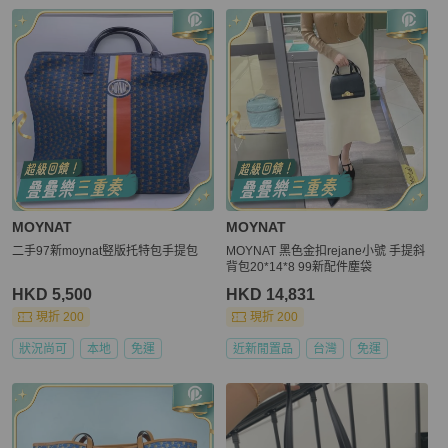
MOYNAT
MOYNAT
二手97新moynat竪版托特包手提包
MOYNAT 黑色金扣rejane小號 手提斜
背包20*14*8 99新配件塵袋
HKD 5,500
HKD 14,831
現折 200
現折 200
狀況尚可
本地
免運
近新閒置品
台灣
免運