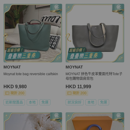
MOYNAT
MOYNAT
Moynat tote bag reversible calfskin
MOYNAT 拼色牛皮革雙面托特Tote子
母包購物袋肩背包
HKD 9,980
HKD 11,999
現折 200
現折 200
近新閒置品
本地
免運
狀況良好
本地
免運