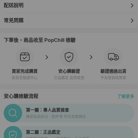
配送說明
常見問題
下單後，商品收至 PopChill 檢驗
買家完成購買
安心購驗證
驗證通過出貨
收貨至驗證中心
正品鑑定 品質檢查
平台發貨給買家
安心購檢驗流程
了解更多
PopChill拍拍圈正品驗證、安心購檢驗流程介紹
第一關：專人品質檢查
確認商品狀況、配件等 符合頁面描述
第二關：正品鑑定