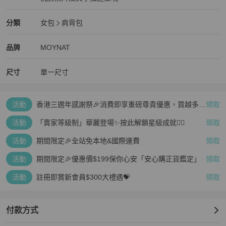
狀況良好
MOYNAT
女包
分類資訊
分類
女包
肩背包
女包
/
肩背包
推薦
MOYNAT
MOYNAT
精品
推薦清單
女包
品牌介紹
品牌
MOYNAT
尺寸
單一尺寸
活動
香港三週年感謝祭🎉消費即享重磅尊貴優惠，買越多、
領取
疊越多、賺越多🤑
活動
「賣家等級制」華麗登場✨按此解鎖星級成就👆🏻
領取
活動
期間限定🎉全站免本地&國際運費
領取
活動
期間限定🎉優惠價$199保你心安「安心購正貨鑑定」
領取
活動
註冊即賞新會員$300大禮遇💝
領取
付款方式