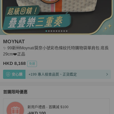
MOYNAT
✨ 99新🆕Moynat/莫奈小號彩色條紋托特購物袋單肩包 底長
29cm❤️正品
HKD 8,168
免運
安心購
+199 專人檢查品質、正貨鑑定
首購限時優惠
新用戶禮遇 - 首購減 $100
-HKD 100