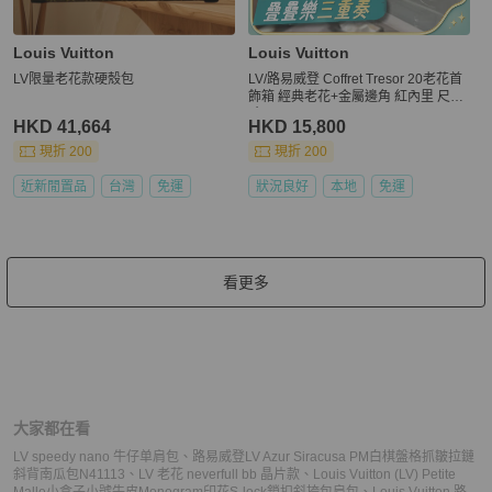
Louis Vuitton
Louis Vuitton
LV限量老花款硬殼包
LV/路易威登 Coffret Tresor 20老花首
飾箱 經典老花+金屬邊角 紅內里 尺
寸：20*12*10cm
HKD 41,664
HKD 15,800
現折 200
現折 200
近新閒置品
台灣
免運
狀況良好
本地
免運
看更多
大家都在看
LV speedy nano 牛仔单肩包
、
路易威登LV Azur Siracusa PM白棋盤格抓皺拉鏈
斜背南瓜包N41113
、
LV 老花 neverfull bb 晶片款
、
Louis Vuitton (LV) Petite
Malle小盒子小號牛皮Monogram印花S-lock鎖扣斜挎包肩包
、
Louis Vuitton 路