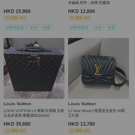
年編碼 附件：肩帶 防塵袋
HKD 15,969
HKD 12,800
現折 200
現折 200
近新閒置品
本地
免運
近新閒置品
本地
免運
Louis Vuitton
Louis Vuitton
LOUIS VUITTON LV 硬箱 紅酒箱 全新
LV New Wave小號黑金全皮包 98新
正品未使用 專櫃漲到385000
芯片款
HKD 39,680
HKD 13,780
現折 200
現折 200