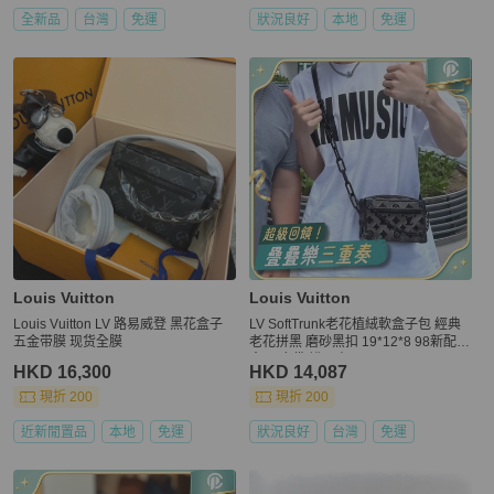
全新品
台灣
免運
狀況良好
本地
免運
Louis Vuitton
Louis Vuitton
Louis Vuitton LV 路易威登 黑花盒子
LV SoftTrunk老花植絨軟盒子包 經典
五金带膜 现货全膜
老花拼黑 磨砂黑扣 19*12*8 98新配件
盒子 塵袋 說明書
HKD 16,300
HKD 14,087
現折 200
現折 200
近新閒置品
本地
免運
狀況良好
台灣
免運