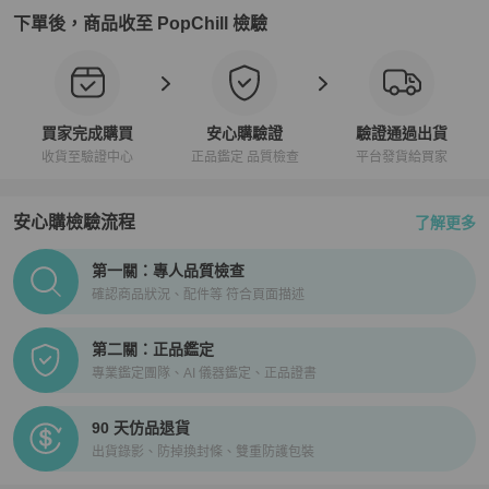
下單後，商品收至 PopChill 檢驗
買家完成購買
安心購驗證
驗證通過出貨
收貨至驗證中心
正品鑑定 品質檢查
平台發貨給買家
安心購檢驗流程
了解更多
PopChill拍拍圈正品驗證、安心購檢驗流程介紹
第一關：專人品質檢查
確認商品狀況、配件等 符合頁面描述
第二關：正品鑑定
專業鑑定團隊、AI 儀器鑑定、正品證書
90 天仿品退貨
出貨錄影、防掉換封條、雙重防護包裝