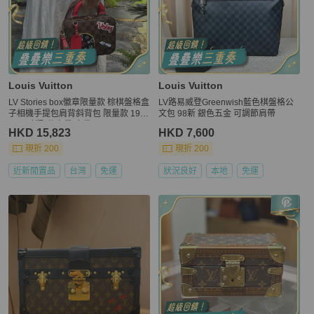
Louis Vuitton
Louis Vuitton
LV Stories box徽章限量款 棕棋盤格盒
LV路易威登Greenwish藍色棋盤格公
子相機手提包肩背斜背包 限量款 19×
文包 98新 銀色五金 可調節肩帶
15 99新配件肩帶 塵袋
HKD 15,823
HKD 7,600
現折 200
現折 200
近新閒置品
台灣
免運
狀況良好
本地
免運