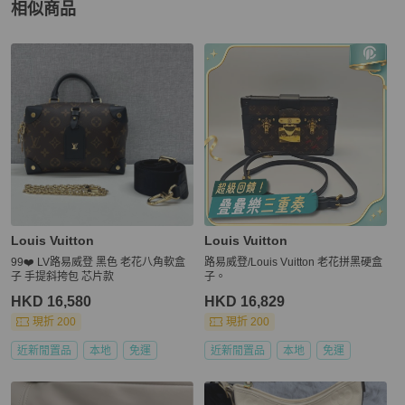
相似商品
更多相似
Louis Vuitton
女包
推薦精品
Louis Vuitton
Louis Vuitton
99❤️ LV路易威登 黑色 老花八角軟盒
路易威登/Louis Vuitton 老花拼黑硬盒
子 手提斜挎包 芯片款
子。
HKD 16,580
HKD 16,829
現折 200
現折 200
近新閒置品
本地
免運
近新閒置品
本地
免運