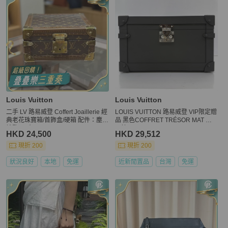
Louis Vuitton
Louis Vuitton
二手 LV 路易威登 Coffert Joaillerie 經
LOUIS VUITTON 路易威登 VIP限定贈
典老花珠寶箱/首飾盒/硬箱 配件：塵袋
品 黑色COFFRET TRÉSOR MAT 飾
鑰匙 尺寸：24-12.5-24cm
品箱 VIP GWP
HKD 24,500
HKD 29,512
現折 200
現折 200
狀況良好
本地
免運
近新閒置品
台灣
免運