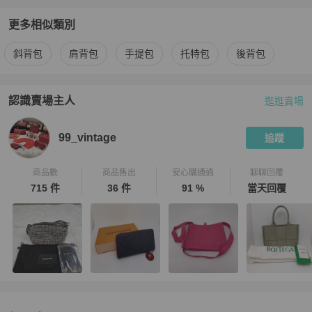
更多相似類別
更多
Louis Vuitton
女包
相似商品推薦
斜背包
肩背包
手提包
托特包
後背包
認識賣場主人
逛逛賣場
PopChill 拍拍圈嚴選賣家
99_vintage
介紹
99_vintage
追蹤
商品數
商品售出
安心購通過
聊聊回覆
715 件
36 件
91 %
當天回覆