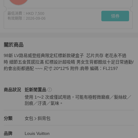
最低消費：
HKD 7,500
領券
有效期限：
2026-09-06
關於商品
關於
98新 LV路易威登經典限定紅標新款硬盒子  芯片共存 老花永不過
98新 LV路易威登經典限定紅標新款硬盒子
商品詳情與購
時 細節五金質感拉滿 紅標設計超吸睛 男女生背都酷炫十足日常通勤/
約會出街都適配 ~~~ 尺寸:20*12*5 附件:肩帶 編碼：FL2197
Louis Vuitton
女包
商品狀態與細節
商品狀況
近新閒置品
使用 1～2 次或僅試用過，可能有極輕微磨痕／髮絲紋／
刮痕／汙漬／氣味。
近新閒置品
Louis Vuitton
女包
分類資訊
分類
女包
斜背包
女包
/
斜背包
推薦
Louis Vuitton
Louis Vuitton
精品
推薦清單
女包
品牌介紹
品牌
Louis Vuitton