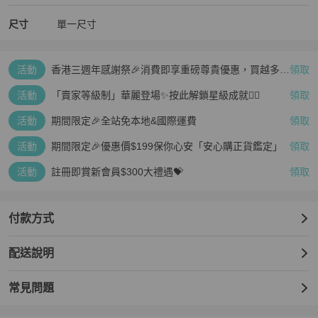
尺寸
單一尺寸
活動
香港三週年感謝祭🎉消費即享重磅尊貴優惠，買越多、
領取
疊越多、賺越多🤑
活動
「賣家等級制」華麗登場✨按此解鎖星級成就👆🏻
領取
活動
期間限定🎉全站免本地&國際運費
領取
活動
期間限定🎉優惠價$199保你心安「安心購正貨鑑定」
領取
活動
註冊即賞新會員$300大禮遇💝
領取
付款方式
配送說明
常見問題