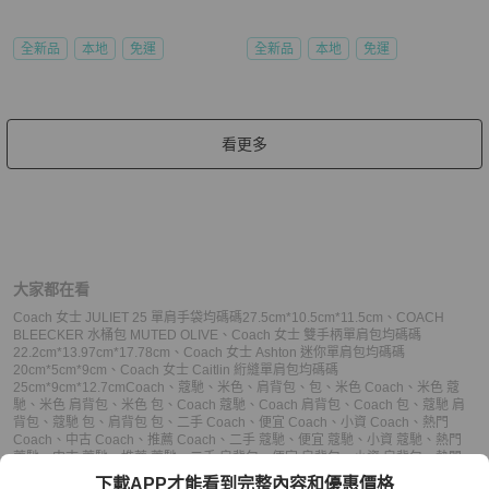
全新品
本地
免運
全新品
本地
免運
看更多
大家都在看
Coach 女士 JULIET 25 單肩手袋均碼碼27.5cm*10.5cm*11.5cm
、
COACH
BLEECKER 水桶包 MUTED OLIVE
、
Coach 女士 雙手柄單肩包均碼碼
22.2cm*13.97cm*17.78cm
、
Coach 女士 Ashton 迷你單肩包均碼碼
20cm*5cm*9cm
、
Coach 女士 Caitlin 絎縫單肩包均碼碼
25cm*9cm*12.7cm
Coach
、
蔻馳
、
米色
、
肩背包
、
包
、
米色 Coach
、
米色 蔻
馳
、
米色 肩背包
、
米色 包
、
Coach 蔻馳
、
Coach 肩背包
、
Coach 包
、
蔻馳 肩
背包
、
蔻馳 包
、
肩背包 包
、
二手 Coach
、
便宜 Coach
、
小資 Coach
、
熱門
Coach
、
中古 Coach
、
推薦 Coach
、
二手 蔻馳
、
便宜 蔻馳
、
小資 蔻馳
、
熱門
蔻馳
、
中古 蔻馳
、
推薦 蔻馳
、
二手 肩背包
、
便宜 肩背包
、
小資 肩背包
、
熱門
肩背包
、
中古 肩背包
、
推薦 肩背包
、
二手 包
、
便宜 包
、
小資 包
、
熱門 包
、
中
下載APP才能看到完整內容和優惠價格