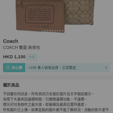
Coach
COACH 雙面 肩背包
HKD 1,100
免運
安心購
+199 專人檢查品質、正貨鑑定
關於商品
關於
不回覆任何訊息，所有資訊已全面於圖片及文字描述展示，

COACH 雙面 肩背包
商品詳情與購買須知
為慳下大量來回議價時間，已關閉議價功能，不議價，

標示尺吋為物件之最大值，即最橫及最高位置所量度，

所有圖片已上傳，如果定點的圖片都不能了解狀況，流動的影片更不