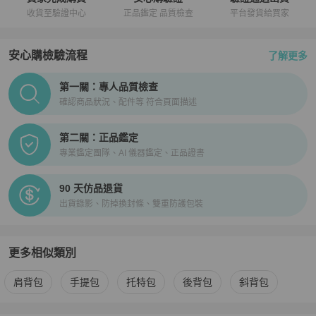
收貨至驗證中心
正品鑑定 品質檢查
平台發貨給買家
安心購檢驗流程
了解更多
PopChill拍拍圈正品驗證、安心購檢驗流程介紹
第一關：專人品質檢查
確認商品狀況、配件等 符合頁面描述
第二關：正品鑑定
專業鑑定團隊、AI 儀器鑑定、正品證書
90 天仿品退貨
出貨錄影、防掉換封條、雙重防護包裝
更多相似類別
更多
Coach
女包
相似商品推薦
肩背包
手提包
托特包
後背包
斜背包