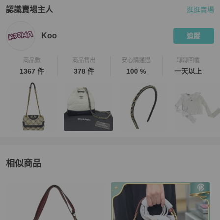
認識賣場主人
逛逛賣場
PopChill 拍拍圈嚴選賣家
Koo
介紹
Koo
追蹤
商品數
商品售出
安心購通過
聊聊回覆
1367 件
378 件
100 %
一天以上
相似商品
更多相似
Coach
女包
推薦精品