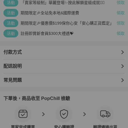
活動
「賣家等級制」華麗登場✨按此解鎖星級成就👆🏻
領取
活動
期間限定🎉全站免本地&國際運費
領取
活動
期間限定🎉優惠價$199保你心安「安心購正貨鑑定」
領取
活動
註冊即賞新會員$300大禮遇💝
領取
付款方式
配送說明
常見問題
下單後，商品收至 PopChill 檢驗
買家完成購買
安心購驗證
驗證通過出貨