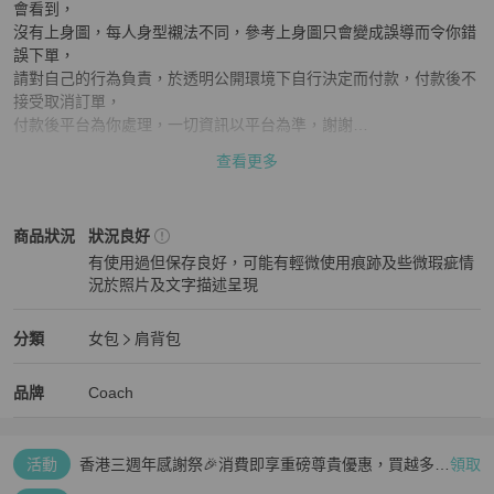
會看到，

沒有上身圖，每人身型襯法不同，參考上身圖只會變成誤導而令你錯
誤下單，

請對自己的行為負責，於透明公開環境下自行決定而付款，付款後不
接受取消訂單，

付款後平台為你處理，一切資訊以平台為準，謝謝

查看更多
注意：邊角有磨到 ＋ 金屬有花痕

顏色：啡米色

Coach
女包
商品狀態與細節
商品狀況
狀況良好
有使用過但保存良好，可能有輕微使用痕跡及些微瑕疵情
產品尺寸 (人手量度有可能存在1-2cm 誤差)：45CM X 29CM

況於照片及文字描述呈現
狀況良好
配件：可拆出單用小物袋
Coach
女包
分類資訊
分類
女包
肩背包
女包
/
肩背包
推薦
Coach
Coach
精品
推薦清單
女包
品牌介紹
品牌
Coach
活動
香港三週年感謝祭🎉消費即享重磅尊貴優惠，買越多、
領取
疊越多、賺越多🤑