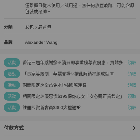
僅離櫃且從未使用／試用過。無任何放置痕跡，可能含原
包裝或吊牌。
全新品
Alexander Wang
女包
分類資訊
分類
女包
肩背包
女包
/
肩背包
推薦
Alexander Wang
Alexander Wang
精品
推薦清單
女包
品牌介紹
品牌
Alexander Wang
活動
香港三週年感謝祭🎉消費即享重磅尊貴優惠，買越多、
領取
疊越多、賺越多🤑
活動
「賣家等級制」華麗登場✨按此解鎖星級成就👆🏻
領取
活動
期間限定🎉全站免本地&國際運費
領取
活動
期間限定🎉優惠價$199保你心安「安心購正貨鑑定」
領取
活動
註冊即賞新會員$300大禮遇💝
領取
付款方式