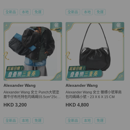
全新品
本地
免運
全新品
本地
免運
Alexander Wang
Alexander Wang
Alexander Wang 女士 Punch大號塗
Alexander Wang 女士 徽標小號單肩
層牛仔布托特包均碼碼55.5cm*25cm*
包均碼碼小號、23 X 6 X 15 CM
30.1cm
HKD 3,200
HKD 4,800
全新品
本地
免運
全新品
本地
免運