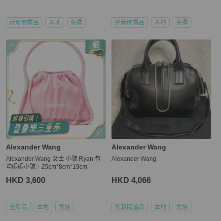
近新閒置品
本地
免運
近新閒置品
本地
免運
Alexander Wang
Alexander Wang
Alexander Wang 女士 小號 Ryan 包
Alexander Wang
均碼碼小號、25cm*8cm*19cm
HKD 3,600
HKD 4,066
全新品
本地
免運
近新閒置品
本地
免運