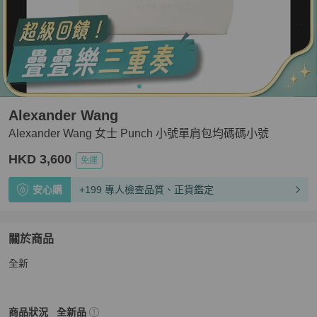
Alexander Wang
Alexander Wang 女士 Punch 小號單肩包均碼碼小號
HKD 3,600
免運
安心購
+199 專人檢查品質、正貨鑑定
關於商品
關於
全新
Alexander Wang 女士 Punch 小號單肩包均碼碼小號
商品
Alexander Wang
女包
商品狀態與細節
商品狀況
全新品