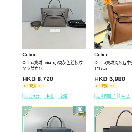
Celine
Celine
Celine賽琳 micro小號灰色荔枝紋
Celine賽琳鯰魚包中
全皮鯰魚包
1*17cm
HKD 8,790
HKD 6,980
現折 200
現折 200
狀況良好
本地
免運
近新閒置品
本地