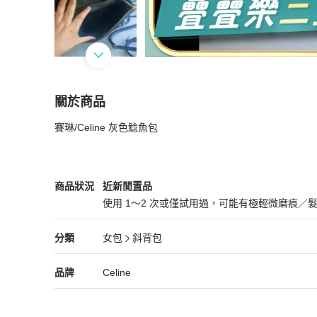
關於商品
關於
賽琳/Celine 灰色鯰魚包
賽琳/Celine 灰色鯰魚包
商品詳情與購買須知
Celine
女包
商品狀態與細節
商品狀況
近新閒置品
使用 1～2 次或僅試用過，可能有極輕微磨痕／
近新閒置品
Celine
女包
分類資訊
分類
女包
斜背包
女包
/
斜背包
推薦
Celine
Celine
精品
推薦清單
女包
品牌介紹
品牌
Celine