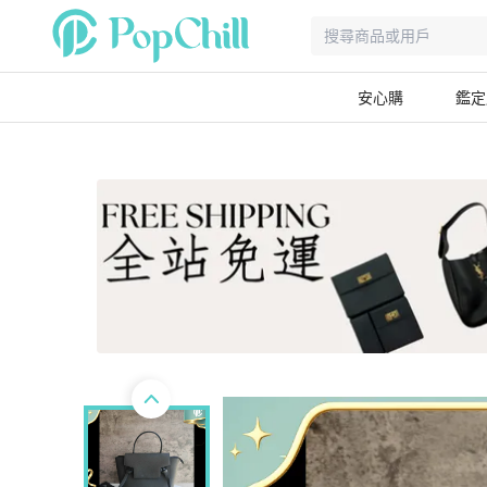
安心購
鑑定