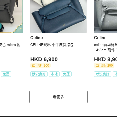
Celine
Celine
灰色 micro 附
CELINE賽琳 小牛皮斜挎包
celine賽琳鯰
14*8cm/附
HKD 6,900
HKD 8,9
現折 200
現折 200
免運
狀況良好
本地
免運
狀況良好
看更多