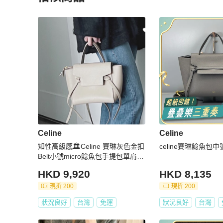
更多相似
Celine
女包
推薦精品
Celine
Celine
知性高級感🏛️Celine 賽琳灰色金扣
celine賽琳鯰魚包
Belt小號micro鯰魚包手提包單肩斜
挎包
HKD 9,920
HKD 8,135
現折 200
現折 200
狀況良好
台灣
免運
狀況良好
台灣