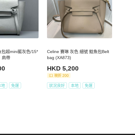
魚包超mini藍灰色/15*
Celine 賽琳 灰色 細號 鯰魚包Belt
件：肩帶
bag (XA873)
00
HKD 5,200
現折 200
本地
免運
狀況良好
本地
免運