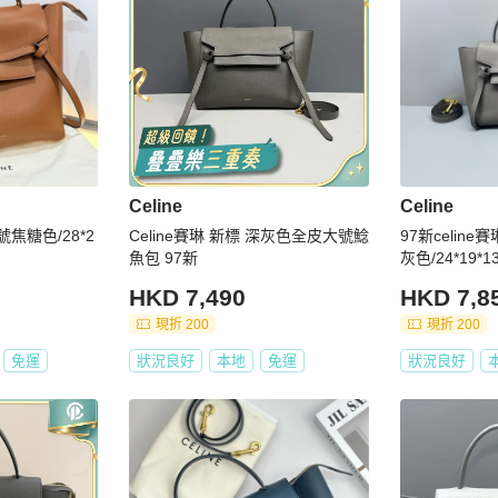
Celine
Celine
號焦糖色/28*2
Celine賽琳 新標 深灰色全皮大號鯰
97新celin
魚包 97新
灰色/24*19*1
HKD 7,490
HKD 7,8
現折 200
現折 200
免運
狀況良好
本地
免運
狀況良好