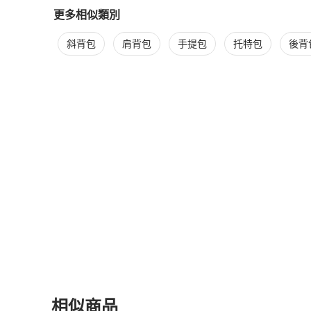
更多相似類別
更多
Celine
女包
相似商品推薦
斜背包
肩背包
手提包
托特包
後背
相似商品