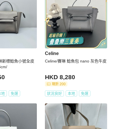
Celine
e賽琳新標鯰魚小號全皮
Celine/賽琳 鯰魚包 nano 灰色牛皮
3cm/
50
HKD 8,280
現折 200
本地
免運
狀況良好
本地
免運