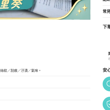
常
下單
安
髮絲紋／刮痕／汙漬／氣味。
Po