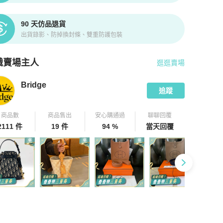
90 天仿品退貨
出貨錄影、防掉換封條、雙重防護包裝
識賣場主人
逛逛賣場
pChill 拍拍圈嚴選賣家
Bridge
介紹
Bridge
追蹤
商品數
商品售出
安心購通過
聊聊回覆
2111 件
19 件
94 %
當天回覆