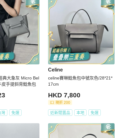
Celine
經典大象灰 Micro Bel
celine賽琳鯰魚包中號灰色/28*21*
面小牛皮手提斜背鯰魚包
17cm
23
HKD 7,800
現折 200
台灣
免運
近新閒置品
本地
免運