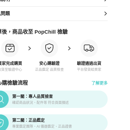
見問題
後，商品收至 PopChill 檢驗
買家完成購買
安心購驗證
驗證通過出貨
收貨至驗證中心
正品鑑定 品質檢查
平台發貨給買家
心購檢驗流程
了解更多
pChill拍拍圈正品驗證、安心購檢驗流程介紹
第一關：專人品質檢查
確認商品狀況、配件等 符合頁面描述
第二關：正品鑑定
專業鑑定團隊、AI 儀器鑑定、正品證書