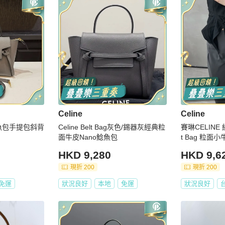
Celine
Celine
色鯰魚包手提包斜背
Celine Belt Bag灰色/錫器灰經典粒
賽琳CELINE 
面牛皮Nano鯰魚包
t Bag 粒
HKD 9,280
HKD 9,6
現折 200
現折 200
免運
狀況良好
本地
免運
狀況良好