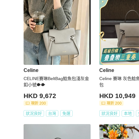
Celine
Celine
CELINE賽琳BeltBag鯰魚包淺灰金
Celine 賽琳 灰
釦小號🐡🐡
包
HKD 9,672
HKD 10,949
現折 200
現折 200
狀況良好
台灣
免運
狀況良好
本地