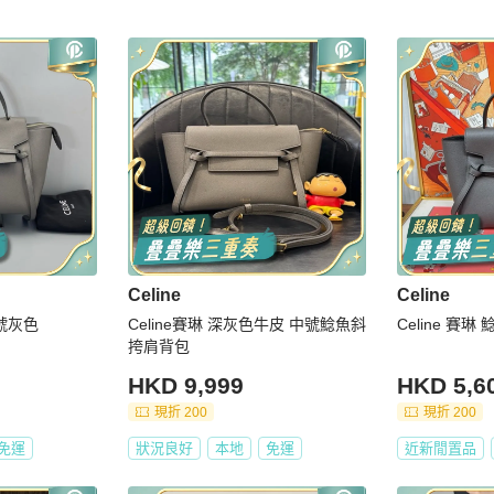
Celine
Celine
中號灰色
Celine賽琳 深灰色牛皮 中號鯰魚斜
Celine 賽琳
挎肩背包
HKD 9,999
HKD 5,6
現折 200
現折 200
免運
狀況良好
本地
免運
近新閒置品