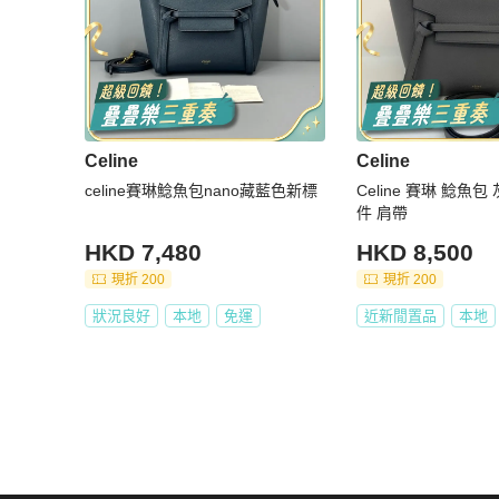
Celine
Celine
celine賽琳鯰魚包nano藏藍色新標
Celine 賽琳 鯰魚包 
件 肩帶
HKD 7,480
HKD 8,500
現折 200
現折 200
狀況良好
本地
免運
近新閒置品
本地