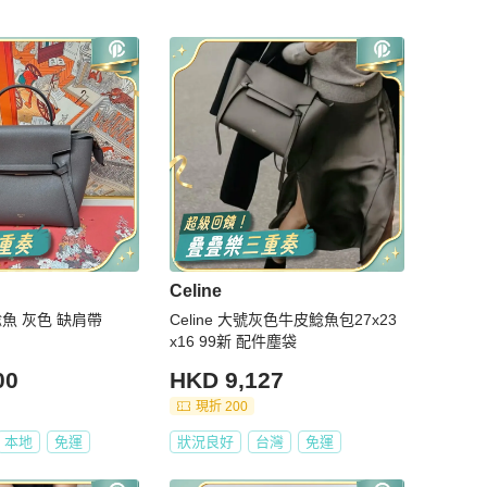
Celine
 鯰魚 灰色 缺肩帶
Celine 大號灰色牛皮鯰魚包27x23
x16 99新 配件塵袋
00
HKD 9,127
現折 200
本地
免運
狀況良好
台灣
免運