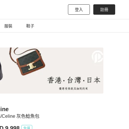
登入
註冊
服裝
鞋子
ine
/Celine 灰色鯰魚包
D 9,998
免運