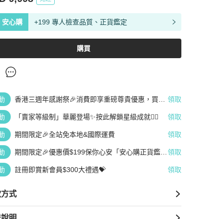
安心購
+199 專人檢查品質、正貨鑑定
購買
動
香港三週年感謝祭🎉消費即享重磅尊貴優惠，買越
領取
多、疊越多、賺越多🤑
動
「賣家等級制」華麗登場✨按此解鎖星級成就👆🏻
領取
動
期間限定🎉全站免本地&國際運費
領取
動
期間限定🎉優惠價$199保你心安「安心購正貨鑑
領取
定」
動
註冊即賞新會員$300大禮遇💝
領取
款方式
送說明