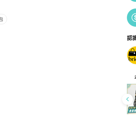
包
認
Po