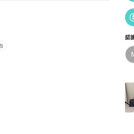
認
Po
包