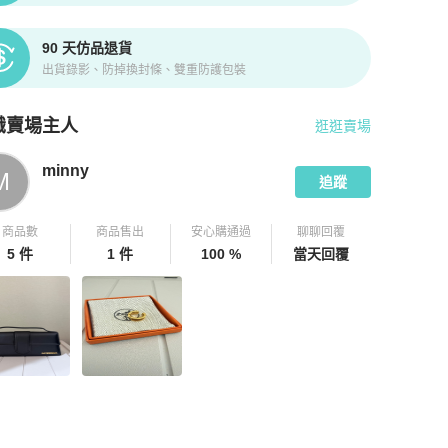
90 天仿品退貨
出貨錄影、防掉換封條、雙重防護包裝
識賣場主人
逛逛賣場
pChill 拍拍圈嚴選賣家
minny
介紹
minny
M
追蹤
商品數
商品售出
安心購通過
聊聊回覆
5 件
1 件
100 %
當天回覆