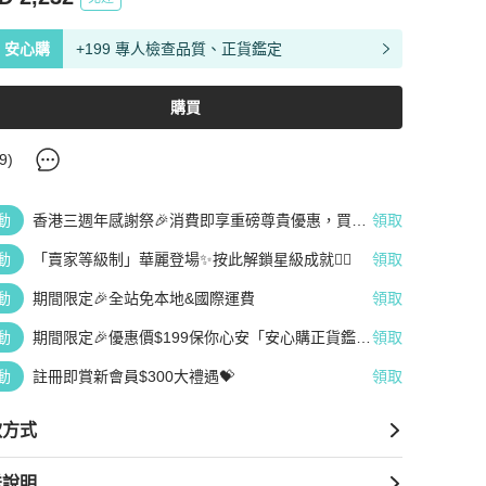
安心購
+199 專人檢查品質、正貨鑑定
購買
9
)
動
香港三週年感謝祭🎉消費即享重磅尊貴優惠，買越
領取
多、疊越多、賺越多🤑
動
「賣家等級制」華麗登場✨按此解鎖星級成就👆🏻
領取
動
期間限定🎉全站免本地&國際運費
領取
動
期間限定🎉優惠價$199保你心安「安心購正貨鑑
領取
定」
動
註冊即賞新會員$300大禮遇💝
領取
款方式
送說明