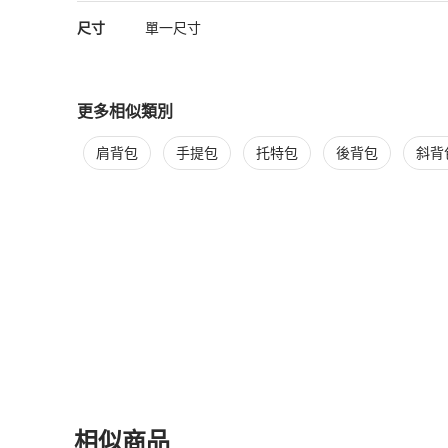
尺寸
單一尺寸
更多相似類別
更多
Jacquemus
女包
相似商品推薦
肩背包
手提包
托特包
後背包
斜背
相似商品