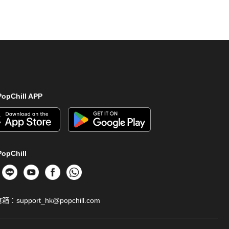
opChill APP
opChill
信箱：
support_hk@popchill.com