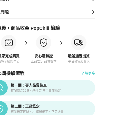
見問題
後，商品收至 PopChill 檢驗
買家完成購買
安心購驗證
驗證通過出貨
收貨至驗證中心
正品鑑定 品質檢查
平台發貨給買家
心購檢驗流程
了解更多
pChill拍拍圈正品驗證、安心購檢驗流程介紹
第一關：專人品質檢查
確認商品狀況、配件等 符合頁面描述
第二關：正品鑑定
專業鑑定團隊、AI 儀器鑑定、正品證書