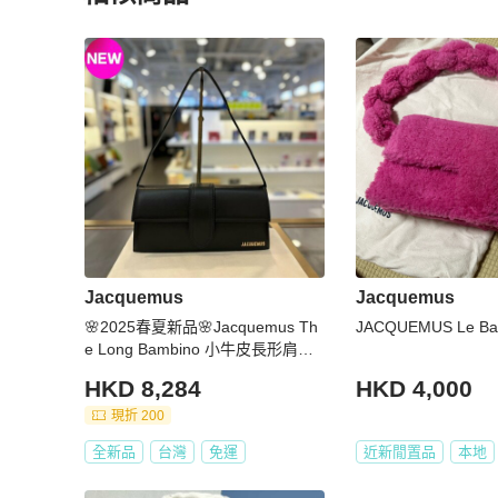
更多相似
Jacquemus
女包
推薦精品
Jacquemus
Jacquemus
🌸2025春夏新品🌸Jacquemus Th
JACQUEMU
e Long Bambino 小牛皮長形肩背
包
HKD 8,284
HKD 4,000
現折 200
全新品
台灣
免運
近新閒置品
本地