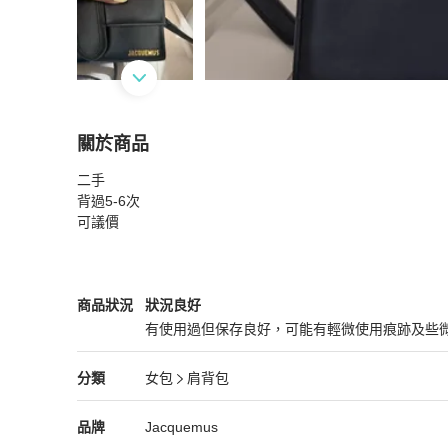
關於商品
關於
二手

JACQUEMUS The large Bambino
商品詳情與購
背過5-6次

可議價
Jacquemus
女包
商品狀態與細節
商品狀況
狀況良好
有使用過但保存良好，可能有輕微使用痕跡及些
狀況良好
Jacquemus
女包
分類資訊
分類
女包
肩背包
女包
/
肩背包
推薦
Jacquemus
Jacquemus
精品
推薦清單
女包
品牌介紹
品牌
Jacquemus