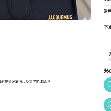
常
下單
買須知
安
Po
微瑕疵情況於照片及文字描述呈現