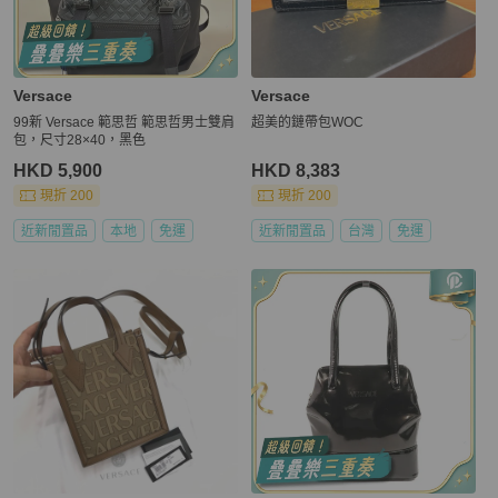
Versace
Versace
99新 Versace 範思哲 範思哲男士雙肩
超美的鏈帶包WOC
包，尺寸28×40，黑色
HKD 5,900
HKD 8,383
現折 200
現折 200
近新閒置品
本地
免運
近新閒置品
台灣
免運