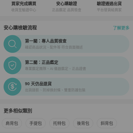
買家完成購買
安心購驗證
驗證通過出貨
收貨至驗證中心
正品鑑定 品質檢查
平台發貨給買家
安心購檢驗流程
了解更多
PopChill拍拍圈正品驗證、安心購檢驗流程介紹
第一關：專人品質檢查
確認商品狀況、配件等 符合頁面描述
第二關：正品鑑定
專業鑑定團隊、AI 儀器鑑定、正品證書
90 天仿品退貨
出貨錄影、防掉換封條、雙重防護包裝
更多相似類別
更多
Versace
女包
相似商品推薦
肩背包
手提包
托特包
後背包
斜背包