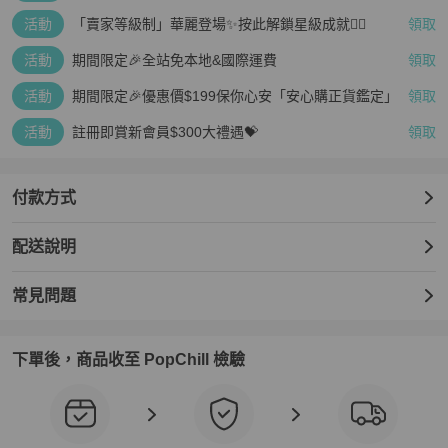
疊越多、賺越多🤑
活動
「賣家等級制」華麗登場✨按此解鎖星級成就👆🏻
領取
活動
期間限定🎉全站免本地&國際運費
領取
活動
期間限定🎉優惠價$199保你心安「安心購正貨鑑定」
領取
活動
註冊即賞新會員$300大禮遇💝
領取
付款方式
配送說明
常見問題
下單後，商品收至 PopChill 檢驗