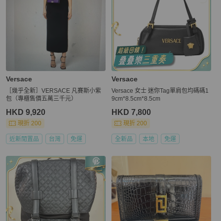
Versace
Versace
［幾乎全新］VERSACE 凡賽斯小紫
Versace 女士 迷你Tag單肩包均碼碼1
包（專櫃售價五萬三千元）
9cm*8.5cm*8.5cm
HKD 9,920
HKD 7,800
現折 200
現折 200
近新閒置品
台灣
免運
全新品
本地
免運