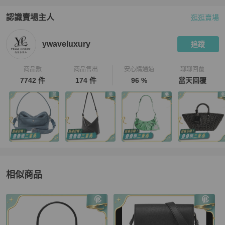
認識賣場主人
逛逛賣場
PopChill 拍拍圈嚴選賣家
ywaveluxury
介紹
ywaveluxury
追蹤
商品數
商品售出
安心購通過
聊聊回覆
7742 件
174 件
96 %
當天回覆
相似商品
更多相似
Versace
女包
推薦精品