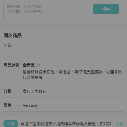
最低消費：
HKD 7,500
領券
有效期限：
2026-09-05
關於商品
關於
全新
Versace 女士 鏈條單肩包均碼碼22cm*9cm*16.5cm
商品
Versace
女包
商品狀態與細節
商品狀況
全新品
僅離櫃且從未使用／試用過。無任何放置痕跡，可能含原
包裝或吊牌。
全新品
Versace
女包
分類資訊
分類
女包
肩背包
女包
/
肩背包
推薦
Versace
Versace
精品
推薦清單
女包
品牌介紹
品牌
Versace
活動
香港三週年感謝祭🎉消費即享重磅尊貴優惠，買越多、
領取