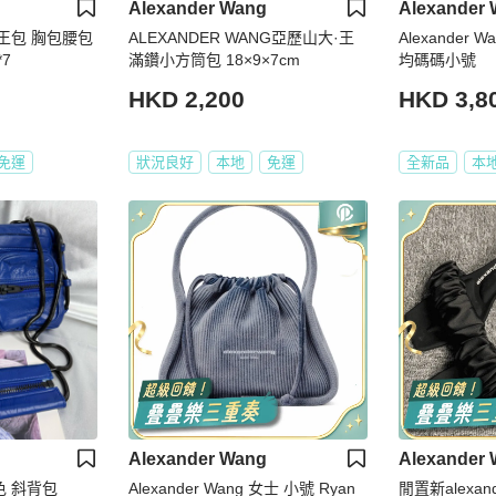
Alexander Wang
Alexander
ng大王包 胸包腰包
ALEXANDER WANG亞歷山大·王
Alexander
*7
滿鑽小方筒包 18×9×7cm
均碼碼小號
HKD 2,200
HKD 3,8
免運
狀況良好
本地
免運
全新品
本
Alexander Wang
Alexander
 藍色 斜背包
Alexander Wang 女士 小號 Ryan
閒置新alexan