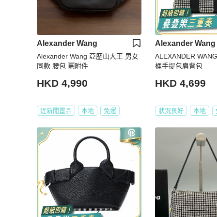
Alexander Wang
Alexander Wang
Alexander Wang 亞歷山大王 男女
ALEXANDER WA
同款 腰包 🈚附件
桶手提包肩背包
HKD 4,990
HKD 4,699
近新閒置品
本地
免運
狀況良好
本地