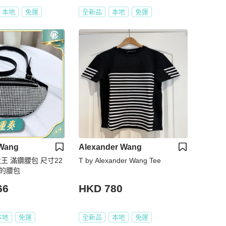
本地
免運
全新品
本地
免運
 Wang
Alexander Wang
尺寸22
T by Alexander Wang Tee
可斜挎的腰包
66
HKD 780
本地
免運
全新品
本地
免運