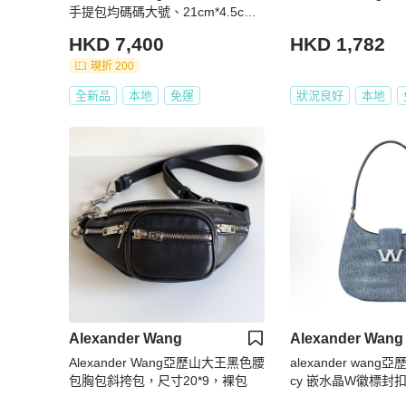
手提包均碼碼大號、21cm*4.5cm*
12cm
HKD 7,400
HKD 1,782
現折 200
全新品
本地
免運
狀況良好
本地
Alexander Wang
Alexander Wang
Alexander Wang亞歷山大王黑色腰
alexander wang亞
包胸包斜挎包，尺寸20*9，裸包
cy 嵌水晶W徽標封扣
手提單肩包 女款 淺